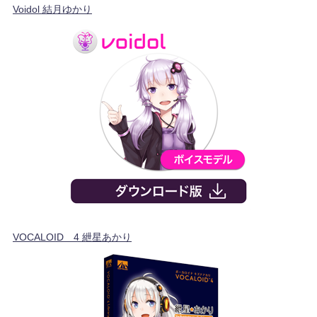
Voidol 結月ゆかり
VOCALOID™4 紲星あかり