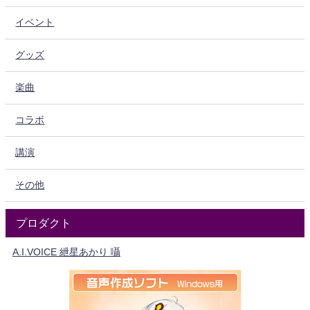
イベント
グッズ
楽曲
コラボ
講演
その他
プロダクト
A.I.VOICE 紲星あかり 囁