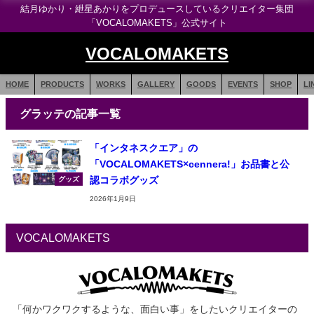
結月ゆかり・紲星あかりをプロデュースしているクリエイター集団
「VOCALOMAKETS」公式サイト
VOCALOMAKETS
HOME
PRODUCTS
WORKS
GALLERY
GOODS
EVENTS
SHOP
LI
グラッテの記事一覧
「インタネスクエア」の
「VOCALOMAKETS×cennera!」お品書と公
認コラボグッズ
グッズ
2026年1月9日
VOCALOMAKETS
「何かワクワクするような、面白い事」をしたいクリエイターの