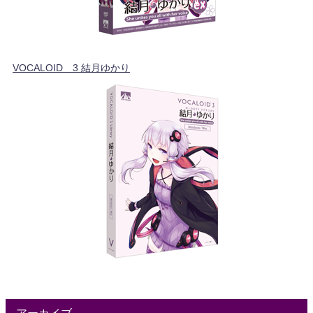
VOCALOID™3 結月ゆかり
アーカイブ