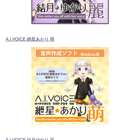
A.I.VOICE 紲星あかり 萌
A.I.VOICE 結月ゆかり 凪