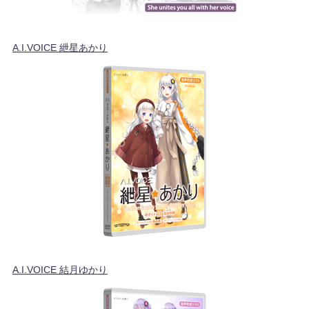
A.I.VOICE 紲星あかり
A.I.VOICE 結月ゆかり