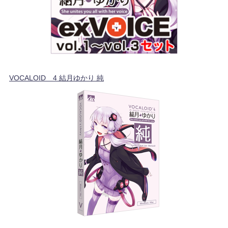
VOCALOID™4 結月ゆかり 純