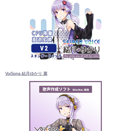
VoiSona 結月ゆかり 麗