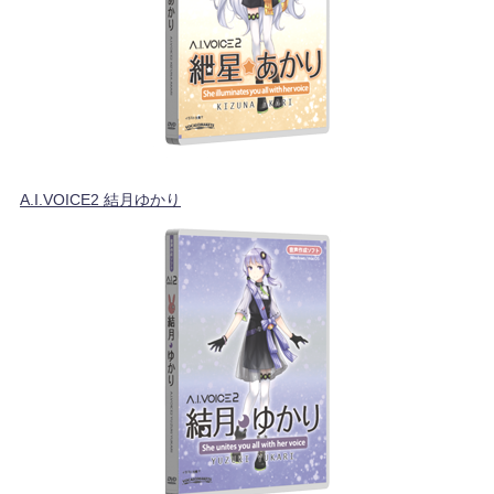
A.I.VOICE2 結月ゆかり