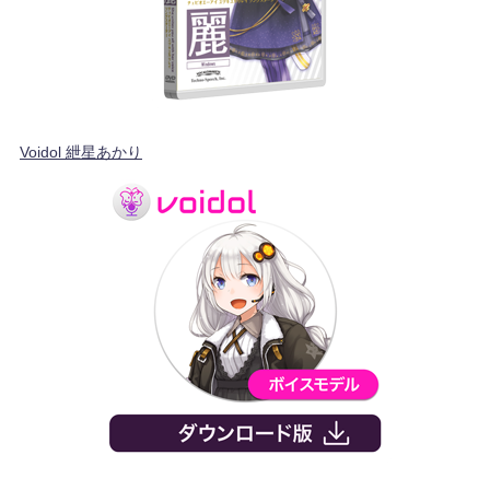
Voidol 紲星あかり