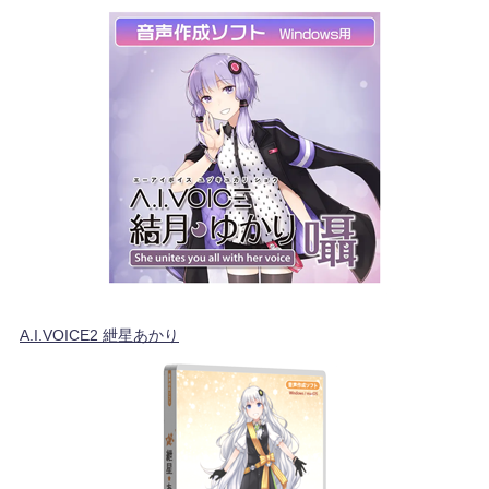
A.I.VOICE2 紲星あかり