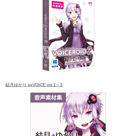
結月ゆかり exVOICE vol.1～3