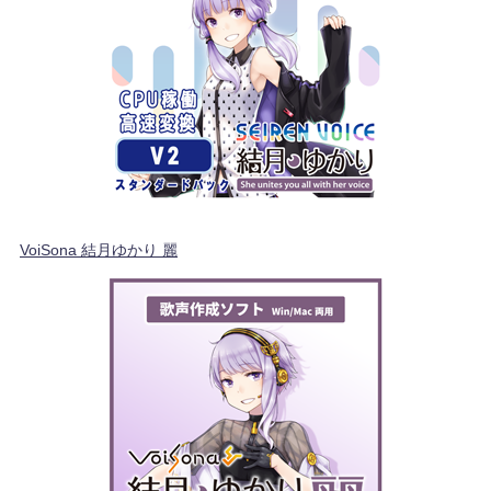
VoiSona 結月ゆかり 麗