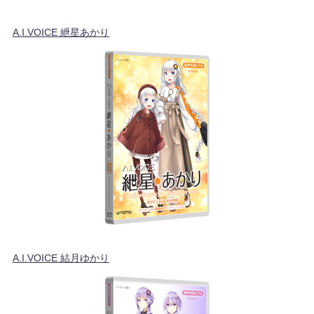
A.I.VOICE 紲星あかり
A.I.VOICE 結月ゆかり