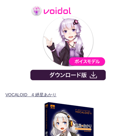
VOCALOID™4 紲星あかり