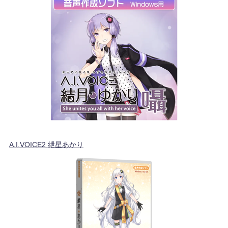
A.I.VOICE2 紲星あかり