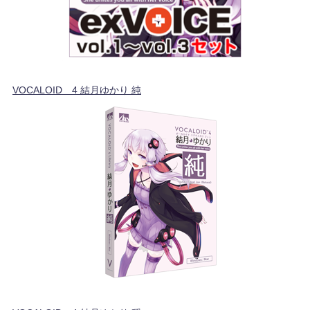
VOCALOID™4 結月ゆかり 純