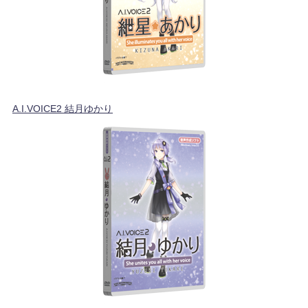
A.I.VOICE2 結月ゆかり