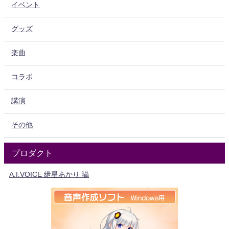
イベント
グッズ
楽曲
コラボ
講演
その他
プロダクト
A.I.VOICE 紲星あかり 囁