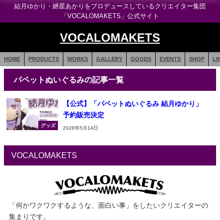
結月ゆかり・紲星あかりをプロデュースしているクリエイター集団
「VOCALOMAKETS」公式サイト
VOCALOMAKETS
HOME
PRODUCTS
WORKS
GALLERY
GOODS
EVENTS
SHOP
LI
パペットぬいぐるみの記事一覧
【公式】「パペットぬいぐるみ 結月ゆかり」
予約販売決定
グッズ
2026年5月14日
VOCALOMAKETS
「何かワクワクするような、面白い事」をしたいクリエイターの
集まりです。