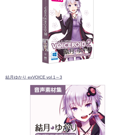
結月ゆかり exVOICE vol.1～3