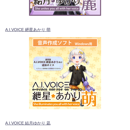
A.I.VOICE 紲星あかり 萌
A.I.VOICE 結月ゆかり 凪