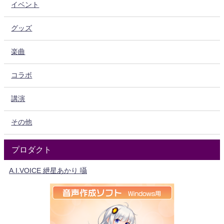
イベント
グッズ
楽曲
コラボ
講演
その他
プロダクト
A.I.VOICE 紲星あかり 囁