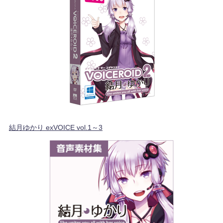
結月ゆかり exVOICE vol.1～3