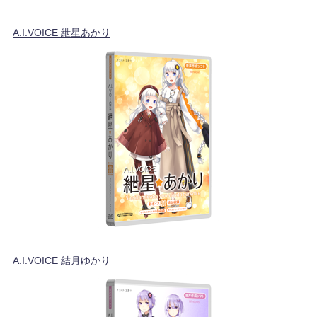
A.I.VOICE 紲星あかり
A.I.VOICE 結月ゆかり