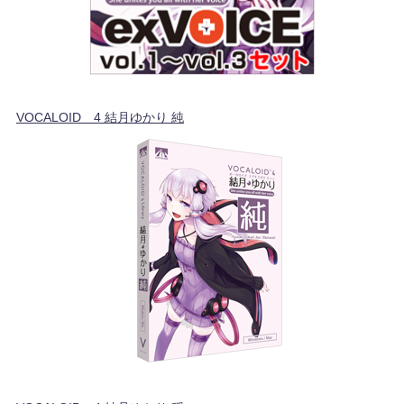
VOCALOID™4 結月ゆかり 純