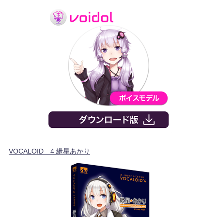
VOCALOID™4 紲星あかり