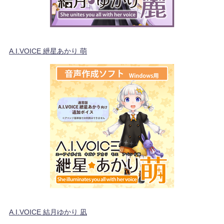
A.I.VOICE 紲星あかり 萌
A.I.VOICE 結月ゆかり 凪