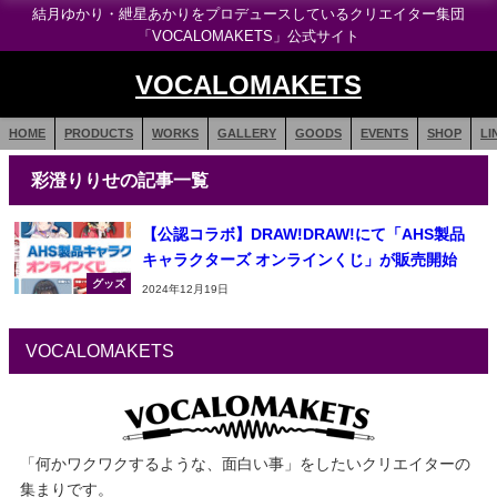
結月ゆかり・紲星あかりをプロデュースしているクリエイター集団
「VOCALOMAKETS」公式サイト
VOCALOMAKETS
HOME
PRODUCTS
WORKS
GALLERY
GOODS
EVENTS
SHOP
LI
彩澄りりせの記事一覧
【公認コラボ】DRAW!DRAW!にて「AHS製品
キャラクターズ オンラインくじ」が販売開始
グッズ
2024年12月19日
VOCALOMAKETS
「何かワクワクするような、面白い事」をしたいクリエイターの
集まりです。