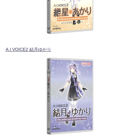
A.I.VOICE2 結月ゆかり