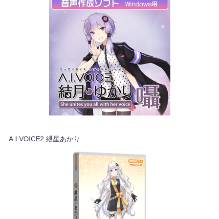
A.I.VOICE2 紲星あかり