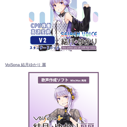
VoiSona 結月ゆかり 麗