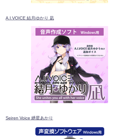
A.I.VOICE 結月ゆかり 凪
Seiren Voice 紲星あかり