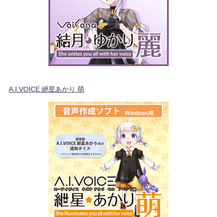
A.I.VOICE 紲星あかり 萌