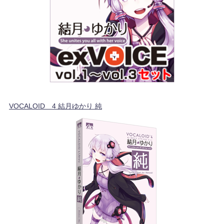
VOCALOID™4 結月ゆかり 純