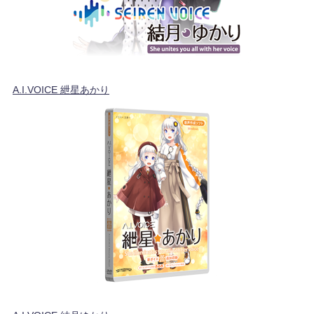
A.I.VOICE 紲星あかり