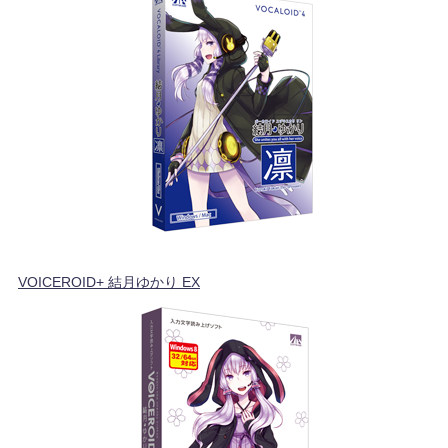
VOICEROID+ 結月ゆかり EX