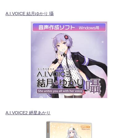
A.I.VOICE 結月ゆかり 囁
A.I.VOICE2 紲星あかり