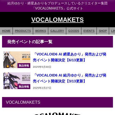
結月ゆかり・紲星あかりをプロデュースしているクリエイター集団
「VOCALOMAKETS」公式サイト
VOCALOMAKETS
HOME
PRODUCTS
WORKS
GALLERY
GOODS
EVENTS
SHOP
LI
発売イベントの記事一覧
「VOCALOID6 AI 紲星あかり」発売および発
売イベント開催決定【6/13更新】
製品情報
2025年5月30日
「VOCALOID6 AI 結月ゆかり」発売および発
売イベント開催決定【3/13更新】
製品情報
2025年2月27日
VOCALOMAKETS