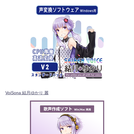
VoiSona 結月ゆかり 麗