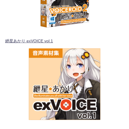
紲星あかり exVOICE vol.1