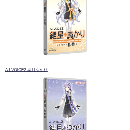
A.I.VOICE2 結月ゆかり