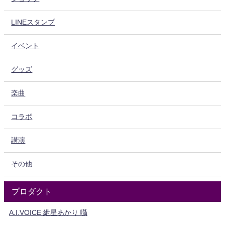
LINEスタンプ
イベント
グッズ
楽曲
コラボ
講演
その他
プロダクト
A.I.VOICE 紲星あかり 囁