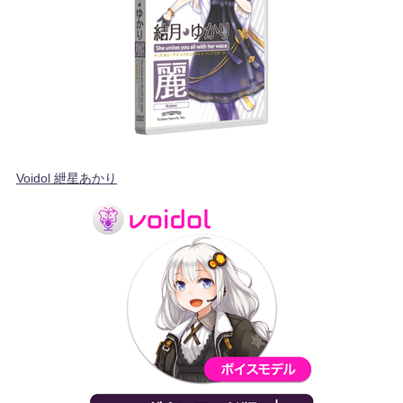
Voidol 紲星あかり