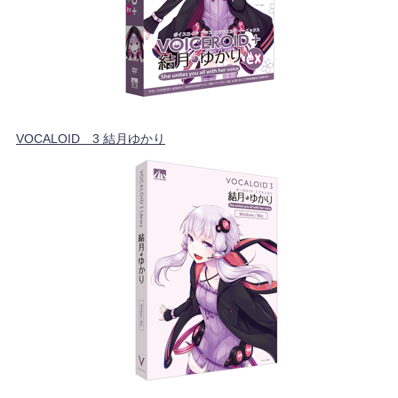
VOCALOID™3 結月ゆかり