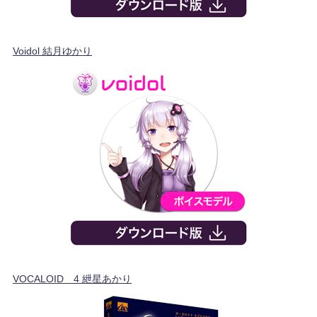
Voidol 結月ゆかり
VOCALOID™4 紲星あかり