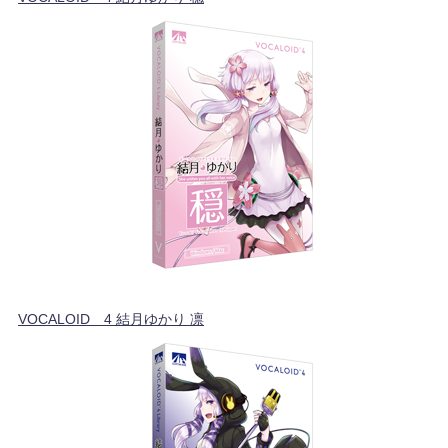
VOCALOID™4 結月ゆかり 凛