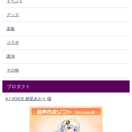
イベント
グッズ
楽曲
コラボ
講演
その他
プロダクト
A.I.VOICE 紲星あかり 囁