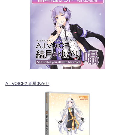
A.I.VOICE2 紲星あかり