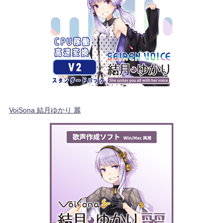
VoiSona 結月ゆかり 麗