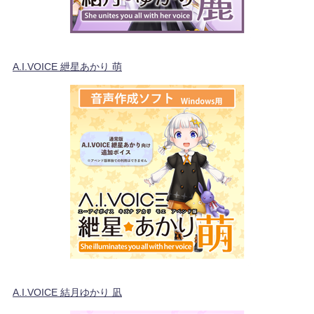
A.I.VOICE 紲星あかり 萌
A.I.VOICE 結月ゆかり 凪