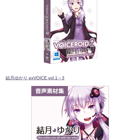
結月ゆかり exVOICE vol.1～3