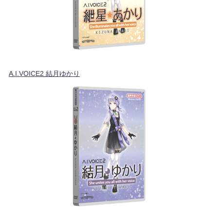
A.I.VOICE2 結月ゆかり