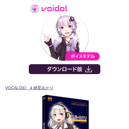
VOCALOID™4 紲星あかり