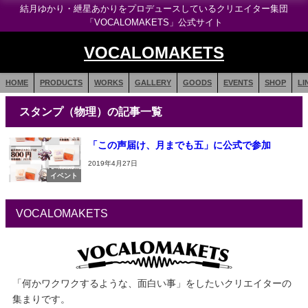
結月ゆかり・紲星あかりをプロデュースしているクリエイター集団
「VOCALOMAKETS」公式サイト
VOCALOMAKETS
HOME
PRODUCTS
WORKS
GALLERY
GOODS
EVENTS
SHOP
LI
スタンプ（物理）の記事一覧
「この声届け、月までも五」に公式で参加
2019年4月27日
イベント
VOCALOMAKETS
「何かワクワクするような、面白い事」をしたいクリエイターの
集まりです。