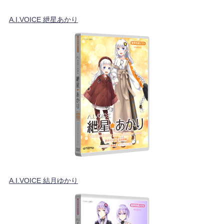
A.I.VOICE 紲星あかり
A.I.VOICE 結月ゆかり