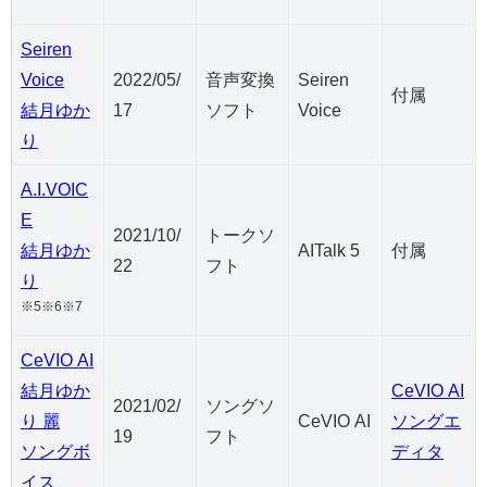
Seiren
Voice
2022/05/
音声変換
Seiren
付属
結月ゆか
17
ソフト
Voice
り
A.I.VOIC
E
2021/10/
トークソ
結月ゆか
AITalk 5
付属
22
フト
り
※5※6※7
CeVIO AI
結月ゆか
CeVIO AI
2021/02/
ソングソ
り 麗
CeVIO AI
ソングエ
19
フト
ソングボ
ディタ
イス