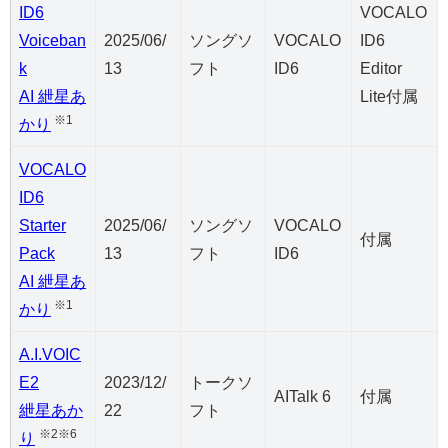
ID6
VOCALO
Voiceban
2025/06/
ソングソ
VOCALO
ID6
k
13
フト
ID6
Editor
AI 紲星あ
Lite付属
※1
かり
VOCALO
ID6
Starter
2025/06/
ソングソ
VOCALO
付属
Pack
13
フト
ID6
AI 紲星あ
※1
かり
A.I.VOIC
E2
2023/12/
トークソ
AITalk 6
付属
紲星あか
22
フト
※2※6
り