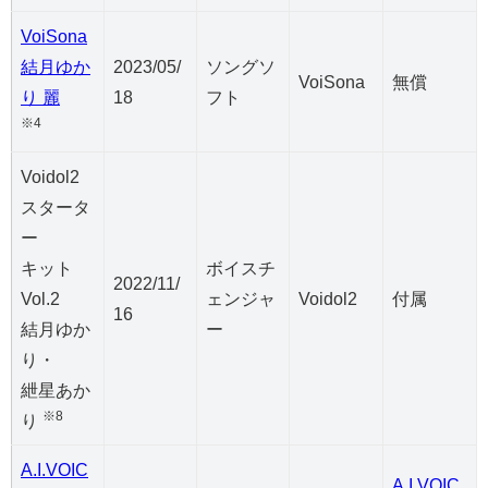
VoiSona
結月ゆか
2023/05/
ソングソ
VoiSona
無償
り 麗
18
フト
※4
Voidol2
スタータ
ー
キット
ボイスチ
2022/11/
Vol.2
ェンジャ
Voidol2
付属
16
結月ゆか
ー
り・
紲星あか
※8
り
A.I.VOIC
A.I.VOIC