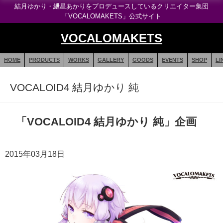
結月ゆかり・紲星あかりをプロデュースしているクリエイター集団
「VOCALOMAKETS」公式サイト
VOCALOMAKETS
HOME
PRODUCTS
WORKS
GALLERY
GOODS
EVENTS
SHOP
LI
VOCALOID4 結月ゆかり 純
「VOCALOID4 結月ゆかり 純」企画
2015年03月18日