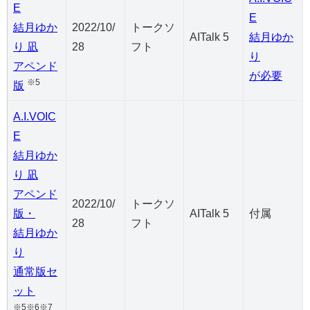
E
E
結月ゆか
2022/10/
トークソ
AITalk 5
結月ゆか
り 凪
28
フト
り
アペンド
が必要
※5
版
A.I.VOIC
E
結月ゆか
り 凪
アペンド
2022/10/
トークソ
版・
AITalk 5
付属
28
フト
結月ゆか
り
通常版セ
ット
※5※6※7