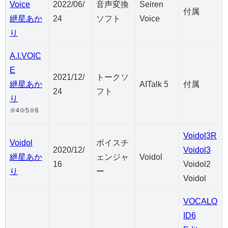
Voice
2022/06/
音声変換
Seiren
付属
紲星あか
24
ソフト
Voice
り
A.I.VOIC
E
2021/12/
トークソ
紲星あか
AITalk 5
付属
24
フト
り
※4※5※6
Voidol3R
Voidol
ボイスチ
2020/12/
Voidol3
紲星あか
ェンジャ
Voidol
16
Voidol2
り
ー
Voidol
VOCALO
ID6