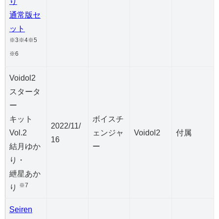
り
通常版セ
ット
※3※4※5
※6
Voidol2
スタータ
ー
キット
ボイスチ
2022/11/
Vol.2
ェンジャ
Voidol2
付属
16
結月ゆか
ー
り・
紲星あか
※7
り
Seiren