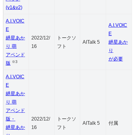
(v1&v2)
A.I.VOIC
A.I.VOIC
E
E
紲星あか
2022/12/
トークソ
AITalk 5
紲星あか
り 萌
16
フト
り
アペンド
が必要
※3
版
A.I.VOIC
E
紲星あか
り 萌
アペンド
版・
2022/12/
トークソ
AITalk 5
付属
紲星あか
16
フト