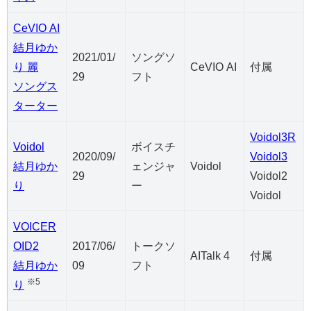
CeVIO AI
結月ゆか
2021/01/
ソングソ
り 麗
CeVIO AI
付属
29
フト
ソングス
ターター
Voidol3R
Voidol
ボイスチ
2020/09/
Voidol3
結月ゆか
ェンジャ
Voidol
29
Voidol2
り
ー
Voidol
VOICER
OID2
2017/06/
トークソ
AITalk 4
付属
結月ゆか
09
フト
※5
り