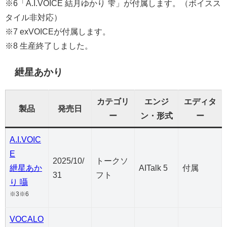
※6「A.I.VOICE 結月ゆかり 雫」が付属します。（ボイスス
タイル非対応）
※7 exVOICEが付属します。
※8 生産終了しました。
紲星あかり
カテゴリ
エンジ
エディタ
製品
発売日
ー
ン・形式
ー
A.I.VOIC
E
2025/10/
トークソ
紲星あか
AITalk 5
付属
31
フト
り 囁
※3※6
VOCALO