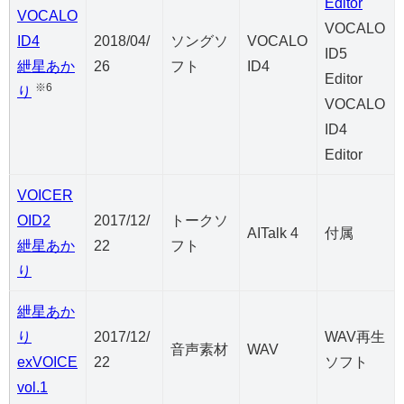
Editor
VOCALO
VOCALO
ID4
2018/04/
ソングソ
VOCALO
ID5
紲星あか
26
フト
ID4
Editor
※6
り
VOCALO
ID4
Editor
VOICER
OID2
2017/12/
トークソ
AITalk 4
付属
紲星あか
22
フト
り
紲星あか
り
2017/12/
WAV再生
音声素材
WAV
exVOICE
22
ソフト
vol.1