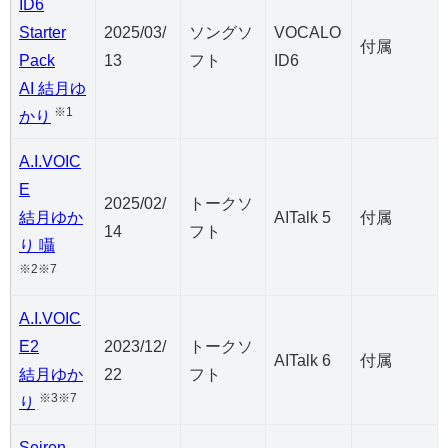
ID6
Starter
2025/03/
ソングソ
VOCALO
付属
Pack
13
フト
ID6
AI 結月ゆ
※1
かり
A.I.VOIC
E
2025/02/
トークソ
結月ゆか
AITalk 5
付属
14
フト
り 囁
※2※7
A.I.VOIC
E2
2023/12/
トークソ
AITalk 6
付属
結月ゆか
22
フト
※3※7
り
Seiren