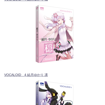
VOCALOID™4 結月ゆかり 凛