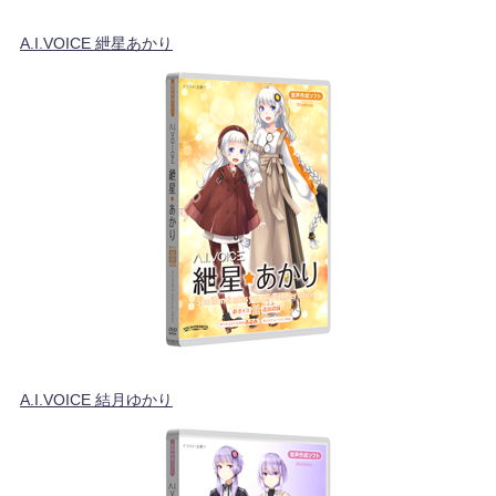
A.I.VOICE 紲星あかり
A.I.VOICE 結月ゆかり