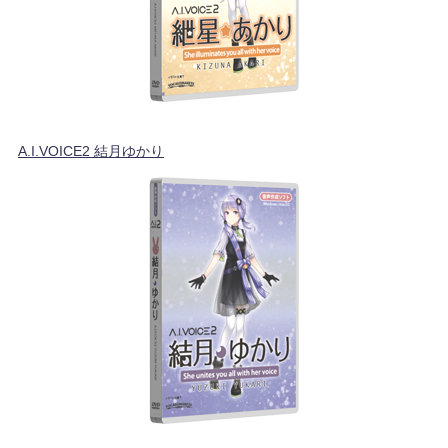
A.I.VOICE2 結月ゆかり