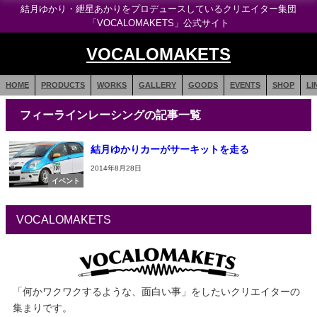
結月ゆかり・紲星あかりをプロデュースしているクリエイター集団
「VOCALOMAKETS」公式サイト
VOCALOMAKETS
HOME
PRODUCTS
WORKS
GALLERY
GOODS
EVENTS
SHOP
LI
フィーラインレーシングの記事一覧
結月ゆかりカーがサーキットを走る
2014年8月28日
イベント
VOCALOMAKETS
「何かワクワクするような、面白い事」をしたいクリエイターの
集まりです。