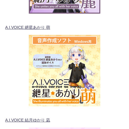
A.I.VOICE 紲星あかり 萌
A.I.VOICE 結月ゆかり 凪