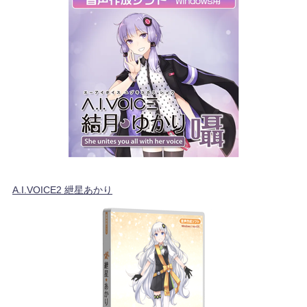
A.I.VOICE2 紲星あかり