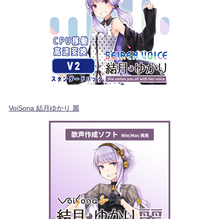
VoiSona 結月ゆかり 麗