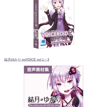
結月ゆかり exVOICE vol.1～3