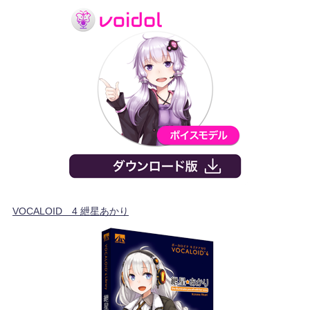
VOCALOID™4 紲星あかり