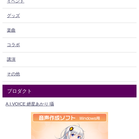
イベント
グッズ
楽曲
コラボ
講演
その他
プロダクト
A.I.VOICE 紲星あかり 囁