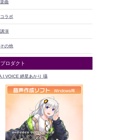
楽曲
コラボ
講演
その他
プロダクト
A.I.VOICE 紲星あかり 囁