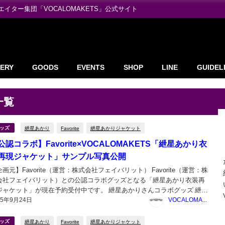
ター集団「VOCALOMAKETS」公式サイト
ERY
GOODS
EVENTS
SHOP
LINE
GUIDEL
一覧
紲星あかり
Favorite
紲星あかりジャケット
ッズ
公認コラボ】Favorite×VOCALOMAKETS「紲星あかり衣
再現ジャケット」サンプル写真公開
画元】Favorite（運営：株式会社フェイバリット） Favorite（運営：株
会社フェイバリット）との公認コラボグッズとなる「紲星あかり衣装再
ジャケット」が現在予約受付中です。 紲星あかりさんコラボグッズ 紲星
25年9月24日
かり 衣装再現ジャケット｜ Favorite 紲星あかり衣装再現ジャケット 予約
VOCALOMAKETS管理者
日：2025...
紲星あかり
Favorite
紲星あかりジャケット
ッズ