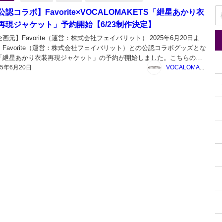
公認コラボ】Favorite×VOCALOMAKETS「紲星あかり衣
再現ジャケット」予約開始【6/23制作決定】
画元】Favorite（運営：株式会社フェイバリット） 2025年6月20日よ
、Favorite（運営：株式会社フェイバリット）との公認コラボグッズとな
「紲星あかり衣装再現ジャケット」の予約が開始しました。こちらのグ
25年6月20日
ズは予約が一定数に到達すると生産が決定します。 【6/23追記】おかげ
VOCALOMAKETS管理者
まで制作が決定しました...