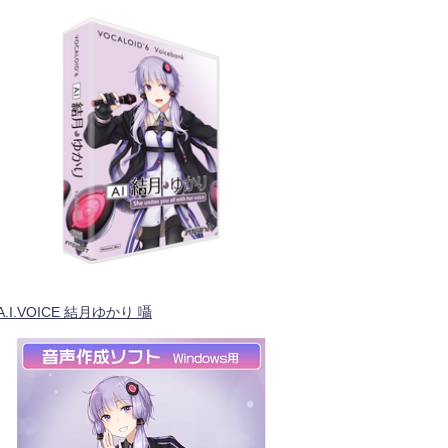
A.I.VOICE 結月ゆかり 囁