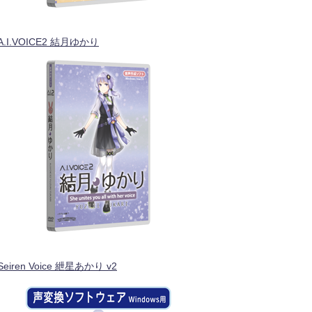
A.I.VOICE2 結月ゆかり
Seiren Voice 紲星あかり v2