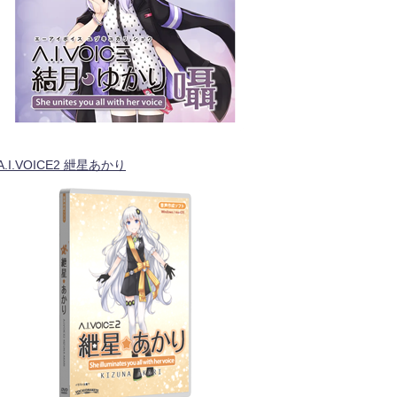
A.I.VOICE2 紲星あかり