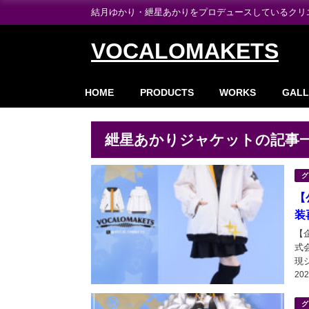
結月ゆかり・紲星あかりをプロデュースしているクリエイ
VOCALOMAKETS
HOME
PRODUCTS
WORKS
GALL
紲星あかりジャケットの記事
グ
【
装
【企
式
現
20
あ
開始
グ