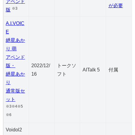
アペンド
が必要
※3
版
A.I.VOIC
E
紲星あか
り 萌
アペンド
版・
2022/12/
トークソ
AITalk 5
付属
紲星あか
16
フト
り
通常版セ
ット
※3※4※5
※6
Voidol2