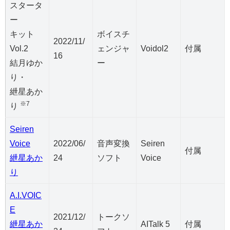
スタータ
ー
キット
ボイスチ
2022/11/
Vol.2
ェンジャ
Voidol2
付属
16
結月ゆか
ー
り・
紲星あか
※7
り
Seiren
Voice
2022/06/
音声変換
Seiren
付属
紲星あか
24
ソフト
Voice
り
A.I.VOIC
E
2021/12/
トークソ
紲星あか
AITalk 5
付属