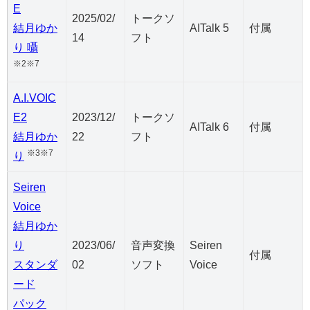
E
2025/02/
トークソ
結月ゆか
AITalk 5
付属
14
フト
り 囁
※2※7
A.I.VOIC
E2
2023/12/
トークソ
AITalk 6
付属
結月ゆか
22
フト
※3※7
り
Seiren
Voice
結月ゆか
り
2023/06/
音声変換
Seiren
付属
スタンダ
02
ソフト
Voice
ード
パック