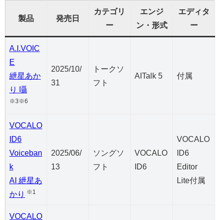
カテゴリ
エンジ
エディタ
製品
発売日
ー
ン・形式
ー
A.I.VOIC
E
2025/10/
トークソ
紲星あか
AITalk 5
付属
31
フト
り 囁
※3※6
VOCALO
ID6
VOCALO
Voiceban
2025/06/
ソングソ
VOCALO
ID6
k
13
フト
ID6
Editor
AI 紲星あ
Lite付属
※1
かり
VOCALO