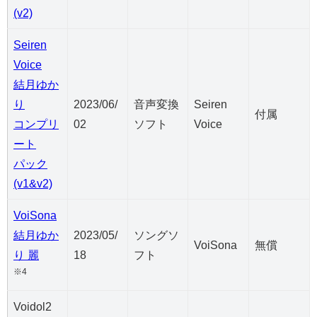
(v2)
Seiren
Voice
結月ゆか
り
2023/06/
音声変換
Seiren
付属
コンプリ
02
ソフト
Voice
ート
パック
(v1&v2)
VoiSona
結月ゆか
2023/05/
ソングソ
VoiSona
無償
り 麗
18
フト
※4
Voidol2