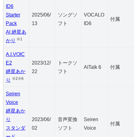
ID6
Starter
2025/06/
ソングソ
VOCALO
付属
Pack
13
フト
ID6
AI 紲星あ
※1
かり
A.I.VOIC
E2
2023/12/
トークソ
AITalk 6
付属
紲星あか
22
フト
※2※6
り
Seiren
Voice
紲星あか
り
2023/06/
音声変換
Seiren
付属
スタンダ
02
ソフト
Voice
ード