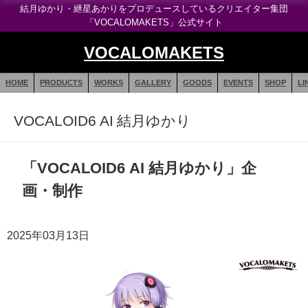
結月ゆかり・紲星あかりをプロデュースしているクリエイター集団
「VOCALOMAKETS」公式サイト
VOCALOMAKETS
HOME
PRODUCTS
WORKS
GALLERY
GOODS
EVENTS
SHOP
LI
VOCALOID6 AI 結月ゆかり
「VOCALOID6 AI 結月ゆかり」企
画・制作
2025年03月13日