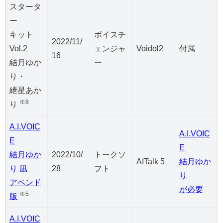
スタータ
ー
キット
ボイスチ
2022/11/
Vol.2
ェンジャ
Voidol2
付属
16
結月ゆか
ー
り・
紲星あか
※8
り
A.I.VOIC
A.I.VOIC
E
E
結月ゆか
2022/10/
トークソ
AITalk 5
結月ゆか
り 凪
28
フト
り
アペンド
が必要
※5
版
A.I.VOIC