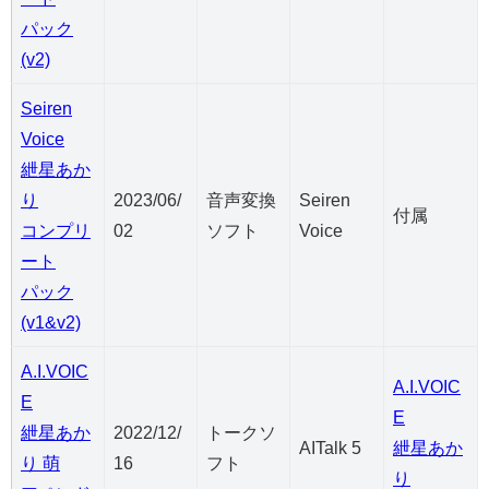
パック
(v2)
Seiren
Voice
紲星あか
り
2023/06/
音声変換
Seiren
付属
コンプリ
02
ソフト
Voice
ート
パック
(v1&v2)
A.I.VOIC
A.I.VOIC
E
E
紲星あか
2022/12/
トークソ
AITalk 5
紲星あか
り 萌
16
フト
り