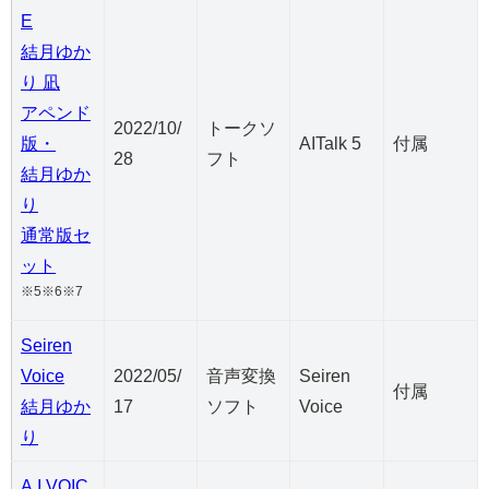
E
結月ゆか
り 凪
アペンド
2022/10/
トークソ
版・
AITalk 5
付属
28
フト
結月ゆか
り
通常版セ
ット
※5※6※7
Seiren
Voice
2022/05/
音声変換
Seiren
付属
結月ゆか
17
ソフト
Voice
り
A.I.VOIC