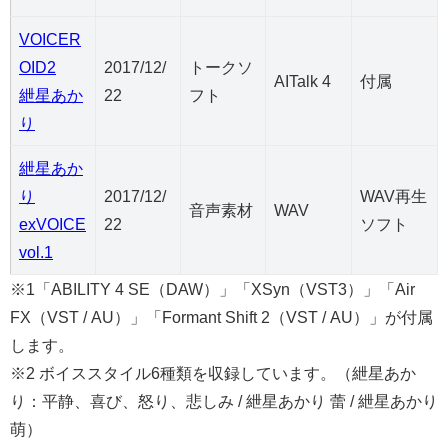
VOICER
OID2
2017/12/
トークソ
AITalk 4
付属
紲星あか
22
フト
り
紲星あか
り
2017/12/
WAV再生
音声素材
WAV
exVOICE
22
ソフト
vol.1
※1「ABILITY 4 SE（DAW）」「XSyn（VST3）」「Air
FX（VST / AU）」「Formant Shift 2（VST / AU）」が付属
します。
※2 ボイススタイル6種類を収録しています。（紲星あか
り：平静、喜び、怒り、悲しみ / 紲星あかり 蕾 / 紲星あかり
萌）