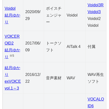
Voidol3R
Voidol
ボイスチ
2020/09/
Voidol3
結月ゆか
ェンジャ
Voidol
29
Voidol2
り
ー
Voidol
VOICER
OID2
2017/06/
トークソ
AITalk 4
付属
結月ゆか
09
フト
※5
り
結月ゆか
り
2016/12/
WAV再生
音声素材
WAV
exVOICE
22
ソフト
vol.1～3
VOCALO
ID6