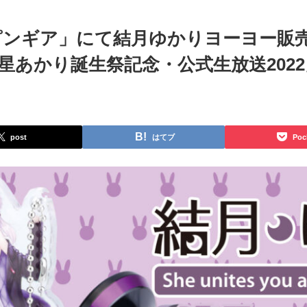
ピンギア」にて結月ゆかりヨーヨー販
星あかり誕生祭記念・公式生放送202
post
はてブ
Poc