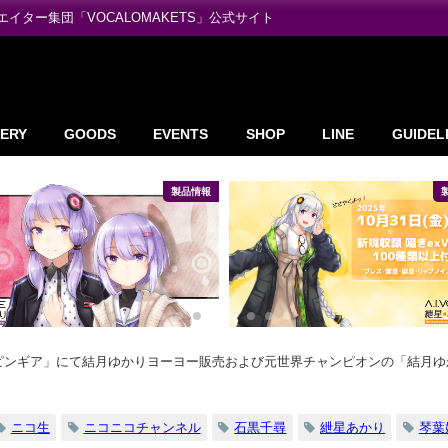
ター集団「VOCALOMAKETS」公式サイト
ERY
GOODS
EVENTS
SHOP
LINE
GUIDEL
製品情報
ピンギア」にて結月ゆかりヨーヨー販売および元世界チャンピオンの「結月ゆか
ニコ生
ニコニコチャンネル
石黒千尋
紲星あかり
琴葉