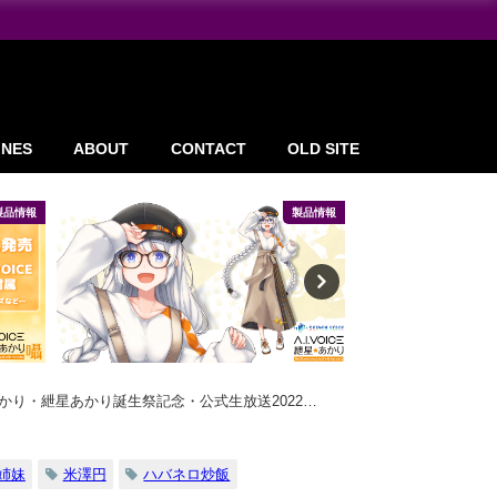
INES
ABOUT
CONTACT
OLD SITE
製品情報
LINEスタンプ
り・紲星あかり誕生祭記念・公式生放送2022」
姉妹
米澤円
ハバネロ炒飯