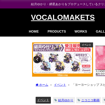
結月ゆかり・紲星あかりをプロデュースしているクリエイ
VOCALOMAKETS
HOME
PRODUCTS
WORKS
GALL
イベント
製品情報
ホーム
イベント
「ヨーヨーショップ ス
への出演決定
イベント
結月ゆかり
ニコニコ動画