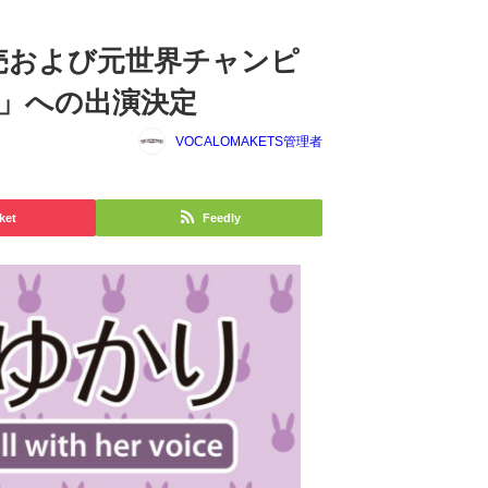
売および元世界チャンピ
2」への出演決定
VOCALOMAKETS管理者
ket
Feedly