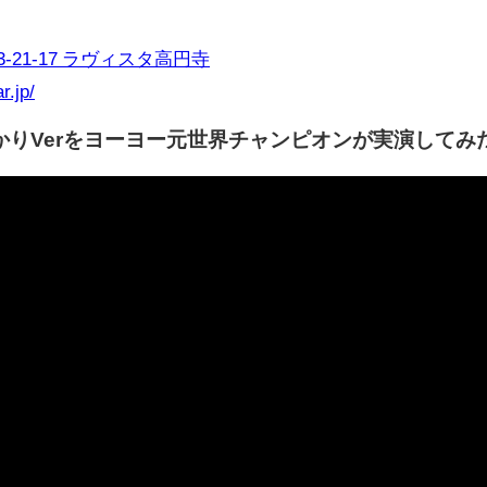
21-17 ラヴィスタ高円寺
r.jp/
りVerをヨーヨー元世界チャンピオンが実演してみ