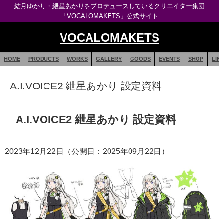
結月ゆかり・紲星あかりをプロデュースしているクリエイター集団
「VOCALOMAKETS」公式サイト
VOCALOMAKETS
HOME
PRODUCTS
WORKS
GALLERY
GOODS
EVENTS
SHOP
LI
A.I.VOICE2 紲星あかり 設定資料
A.I.VOICE2 紲星あかり 設定資料
2023年12月22日（公開日：2025年09月22日）