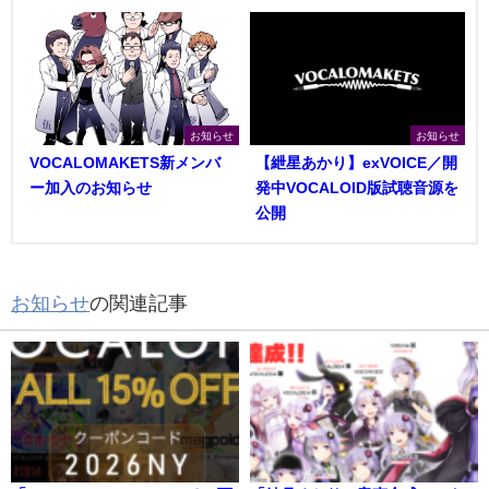
お知らせ
お知らせ
VOCALOMAKETS新メンバ
【紲星あかり】exVOICE／開
ー加入のお知らせ
発中VOCALOID版試聴音源を
公開
お知らせ
の関連記事