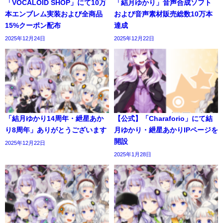
「VOCALOID SHOP」にて10万
「結月ゆかり」音声合成ソフト
本エンブレム実装および全商品
および音声素材販売総数10万本
15%クーポン配布
達成
2025年12月24日
2025年12月22日
「結月ゆかり14周年・紲星あか
【公式】「Charaforio」にて結
り8周年」ありがとうございます
月ゆかり・紲星あかりIPページを
開設
2025年12月22日
2025年1月28日