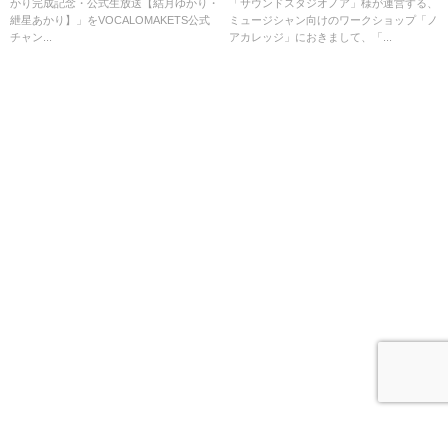
かり完成記念・公式生放送【結月ゆかり・
「サウンドスタジオノア」様が運営する、
紲星あかり】」をVOCALOMAKETS公式
ミュージシャン向けのワークショップ「ノ
チャン...
アカレッジ」におきまして、「...
HOME
PRODUCTS
WORKS
GALLERY
GOODS
EVENTS
SHOP