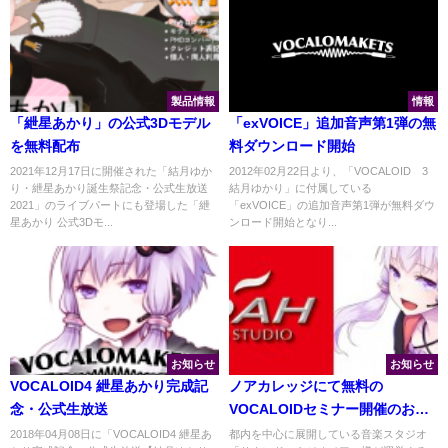
製品情報
情報
「紲星あかり」の公式3Dモデル
「exVOICE」追加音声第1弾の無
を無料配布
料ダウンロード開始
2021年12月17日に開催された「結月ゆか
2012年02月22日より、「VOCALOID™3
り・紲星あかり誕生祭記念・公式生放送
結月ゆかり」に付属している
2021」のライブパートにも登場した「紲
「exVOICE」の追加音声第1弾が無料ダウ
星あかり 公式3Dモ...
ンロード開始となり...
お知らせ
お知らせ
VOCALOID4 紲星あかり完成記
ノアカレッジにて無料の
念・公式生放送
VOCALOIDセミナー開催のお知
らせ
2018年04月08日に「VOCALOID4 紲星あ
都内を中心に展開している音楽スタジオ