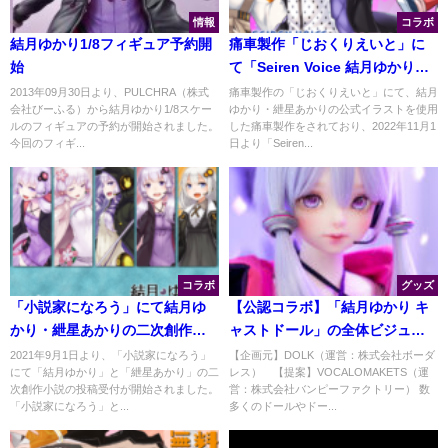
情報
コラボ
結月ゆかり1/8フィギュア予約開
痛車製作「じおくりえいと」に
始
て「Seiren Voice 結月ゆかり」
「Seiren Voice 紲星あかり」の
2013年09月30日より、PULCHRA（株式
痛車製作の「じおくりえいと」にて、結月
会社びーふる）から結月ゆかり1/8スケー
ゆかり・紲星あかりの公式イラストを使用
公式イラスト追加
ルのフィギュアの予約が開始されました。
した痛車製作をされており、2022年11月1
今回のフィギ...
日より「Seiren...
コラボ
グッズ
「小説家になろう」にて結月ゆ
【公認コラボ】「結月ゆかり キ
かり・紲星あかりの二次創作投
ャストドール」の全体ビジュア
稿の受付開始
ルを公開
2021年9月1日より、「小説家になろう」
【企画元】DOLK（運営：株式会社ボーダ
にて「結月ゆかり」と「紲星あかり」の二
レス） 【提案】VOCALOMAKETS（運
次創作小説の投稿受付が開始されました。
営：株式会社バンピーファクトリー） 数
「小説家になろう」と...
多くのドールやドー...