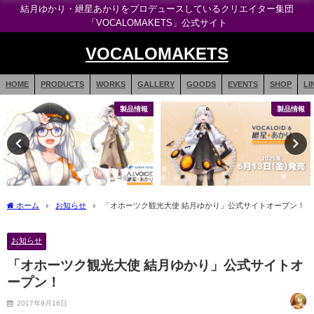
結月ゆかり・紲星あかりをプロデュースしているクリエイター集団
「VOCALOMAKETS」公式サイト
VOCALOMAKETS
HOME
PRODUCTS
WORKS
GALLERY
GOODS
EVENTS
SHOP
LI
製品情報
製品情報
ホーム
お知らせ
「オホーツク観光大使 結月ゆかり」公式サイトオープン！
お知らせ
「オホーツク観光大使 結月ゆかり」公式サイトオ
ープン！
2017年9月16日