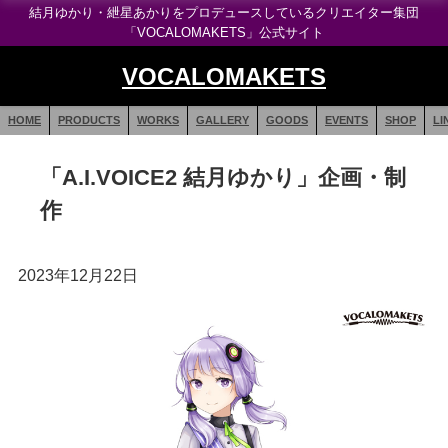
結月ゆかり・紲星あかりをプロデュースしているクリエイター集団
「VOCALOMAKETS」公式サイト
VOCALOMAKETS
HOME
PRODUCTS
WORKS
GALLERY
GOODS
EVENTS
SHOP
LI
「A.I.VOICE2 結月ゆかり」企画・制
作
2023年12月22日