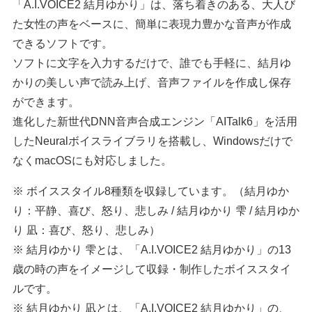
「A.I.VOICE2 結月ゆかり」は、落ち着きのある、大人び
た女性の声をベースに、簡単に表現力豊かな音声が作成
できるソフトです。
ソフトに文字を入力するだけで、誰でも手軽に、結月ゆ
かりの美しい声で読み上げ、音声ファイルを作成し保存
ができます。
進化した新世代DNN音声合成エンジン「AITalk6」を活用
したNeuralボイスライブラリを搭載し、Windowsだけで
なくmacOSにも対応しました。
※ ボイススタイル8種類を収録しています。（結月ゆか
り：平静、喜び、怒り、悲しみ / 結月ゆかり 雫 / 結月ゆか
り 凪：喜び、怒り、悲しみ）
※ 結月ゆかり 雫とは、「A.I.VOICE2 結月ゆかり」の13
歳の時の声をイメージして収録・制作したボイススタイ
ルです。
※ 結月ゆかり 凪とは、「A.I.VOICE2 結月ゆかり」の、