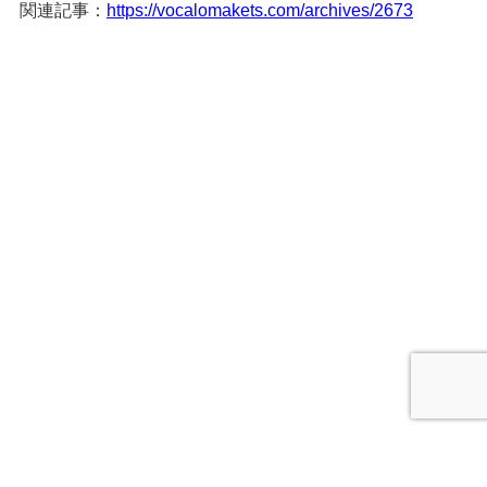
関連記事：
https://vocalomakets.com/archives/2673
HOME
PRODUCTS
WORKS
GALLERY
GOODS
EVENTS
SHOP
LINE
GUIDELINES
ABOUT
CONTACT
OLD SITE