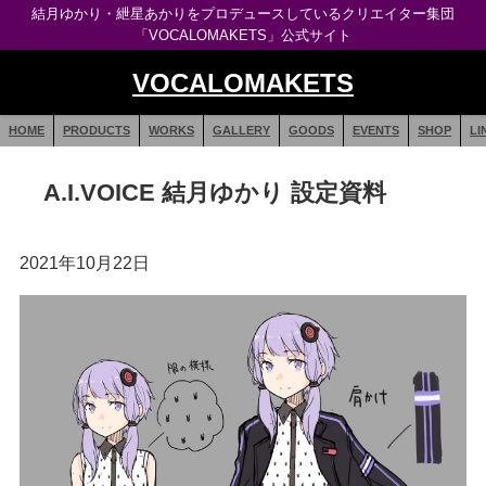
結月ゆかり・紲星あかりをプロデュースしているクリエイター集団
「VOCALOMAKETS」公式サイト
VOCALOMAKETS
HOME
PRODUCTS
WORKS
GALLERY
GOODS
EVENTS
SHOP
LI
A.I.VOICE 結月ゆかり 設定資料
2021年10月22日