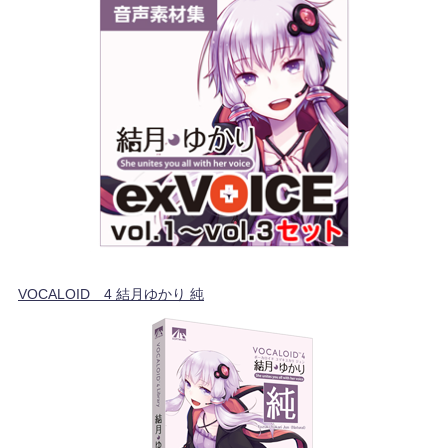
VOCALOID™4 結月ゆかり 純