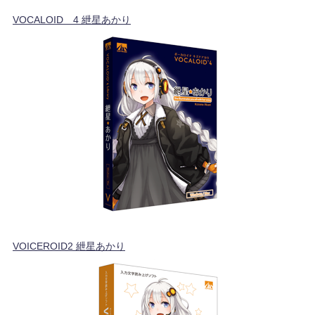
VOCALOID™4 紲星あかり
VOICEROID2 紲星あかり