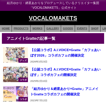
結月ゆかり・紲星あかりをプロデュースしているクリエイター集団
「VOCALOMAKETS」公式サイト
VOCALOMAKETS
HOME
PRODUCTS
WORKS
GALLERY
GOODS
EVENTS
SHOP
LI
アニメイトGratteの記事一覧
【公認コラボ】A.I.VOICE×Gratte「カフェあい
ぼす2026」コラボカフェの開催決定
グッズ
2026年3月23日
【公認コラボ】A.I.VOICE×Gratte「カフェあい
ぼす」コラボカフェの開催決定
コラボ
2025年2月10日
「結月ゆかり＆紲星あかり×Gratte」アニメイ
トGratteコラボカフェの開催決定
コラボ
2023年7月12日