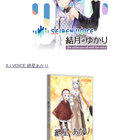
A.I.VOICE 紲星あかり