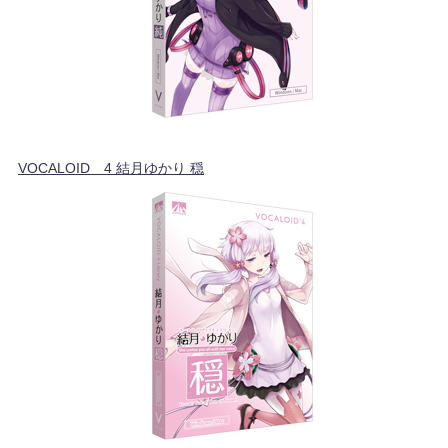
VOCALOID™4 結月ゆかり 穏