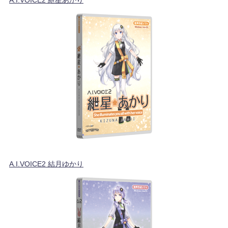
A.I.VOICE2 結月ゆかり