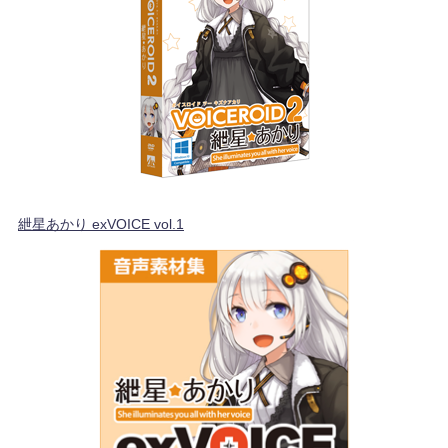
紲星あかり exVOICE vol.1