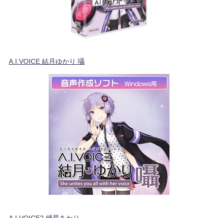
A.I.VOICE 結月ゆかり 囁
A.I.VOICE2 紲星あかり