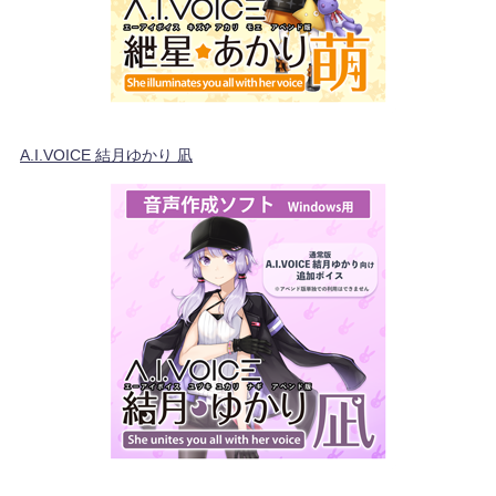
A.I.VOICE 結月ゆかり 凪