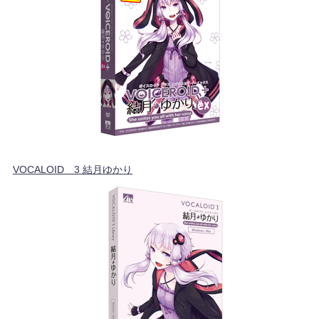
VOCALOID™3 結月ゆかり