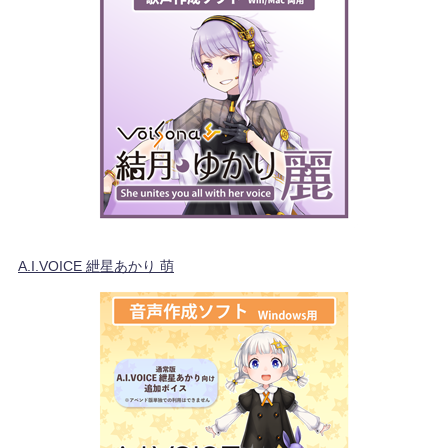
A.I.VOICE 紲星あかり 萌