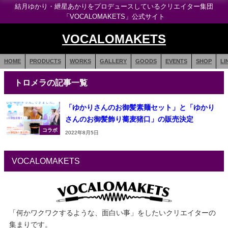
結月ゆかり・紲星あかりをプロデュースしているクリエイター集団
「VOCALOMAKETS」公式サイト
VOCALOMAKETS
HOME
PRODUCTS
WORKS
GALLERY
GOODS
EVENTS
SHOP
LI
トロメラの記事一覧
「ゆかりさんのお御髪素麺セット」と「ゆかり
さんのお御髪飾り蕎麦猪口」の販売決定
コラボ
2022年8月5日
VOCALOMAKETS
「何かワクワクするような、面白い事」をしたいクリエイターの
集まりです。