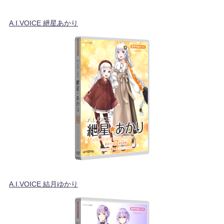
A.I.VOICE 紲星あかり
A.I.VOICE 結月ゆかり