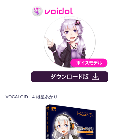
VOCALOID™4 紲星あかり