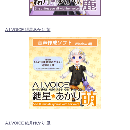
A.I.VOICE 紲星あかり 萌
A.I.VOICE 結月ゆかり 凪