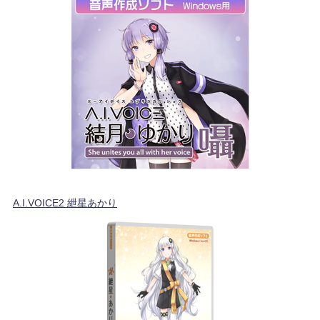
A.I.VOICE2 紲星あかり