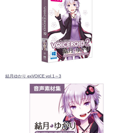
結月ゆかり exVOICE vol.1～3