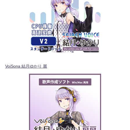
VoiSona 結月ゆかり 麗