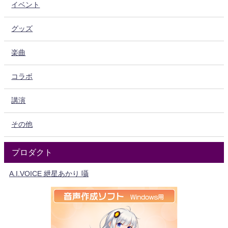
イベント
グッズ
楽曲
コラボ
講演
その他
プロダクト
A.I.VOICE 紲星あかり 囁