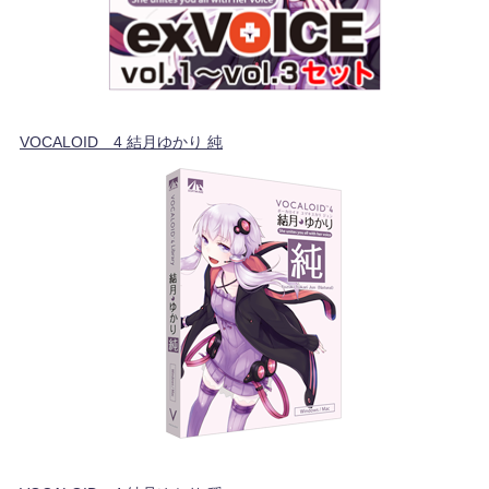
VOCALOID™4 結月ゆかり 純