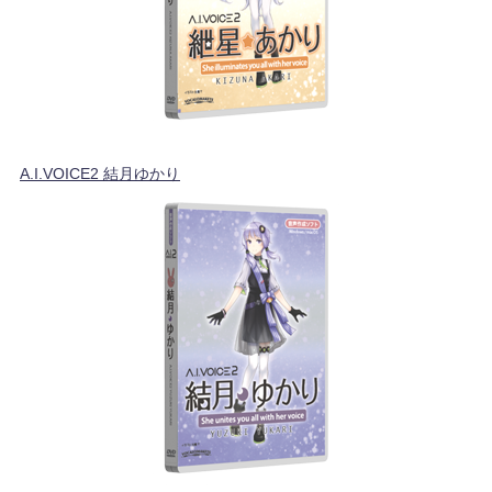
A.I.VOICE2 結月ゆかり