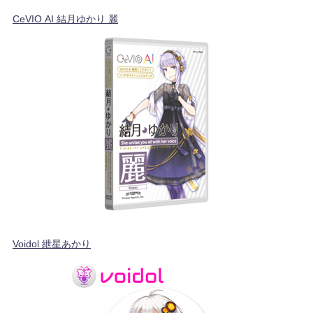
CeVIO AI 結月ゆかり 麗
Voidol 紲星あかり