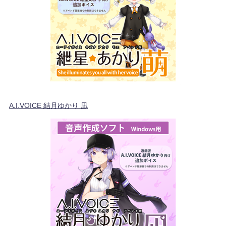
A.I.VOICE 結月ゆかり 凪