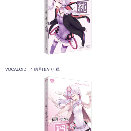
VOCALOID™4 結月ゆかり 穏