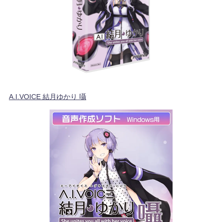
A.I.VOICE 結月ゆかり 囁