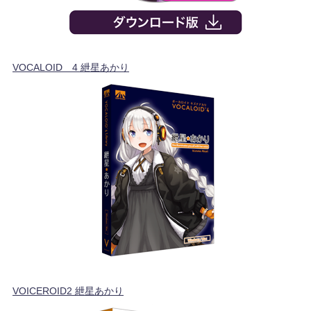
VOCALOID™4 紲星あかり
VOICEROID2 紲星あかり