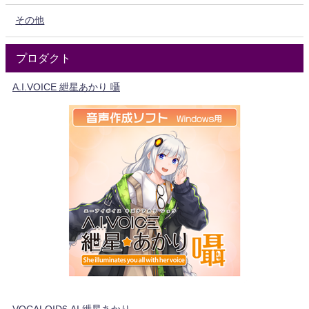
その他
プロダクト
A.I.VOICE 紲星あかり 囁
VOCALOID6 AI 紲星あかり