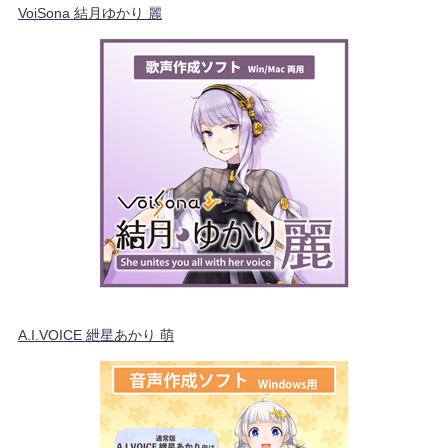
VoiSona 結月ゆかり 麗
A.I.VOICE 紲星あかり 萌