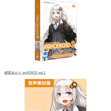
紲星あかり exVOICE vol.1