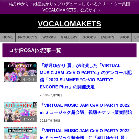
結月ゆかり・紲星あかりをプロデュースしているクリエイター集団
「VOCALOMAKETS」公式サイト
VOCALOMAKETS
HOME
PRODUCTS
WORKS
GALLERY
GOODS
EVENTS
SHOP
LI
ロサ(ROSA)の記事一覧
「結月ゆかり 麗」が出演した「VIRTUAL
MUSIC JAM -CeVIO PARTY-」のアンコール配
信「2023 SUMMER “CeVIO PARTY”
イベント
ENCORE Plus」の開催決定
2023年7月28日
「VIRTUAL MUSIC JAM CeVIO PARTY 2022
in ミュージック超会議」視聴チケット販売開始
イベント
2022年9月9日
「VIRTUAL MUSIC JAM CeVIO PARTY 2022
in ミュージック超会議」に「結月ゆかり 麗」