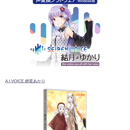
A.I.VOICE 紲星あかり