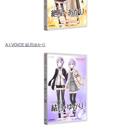
A.I.VOICE 結月ゆかり