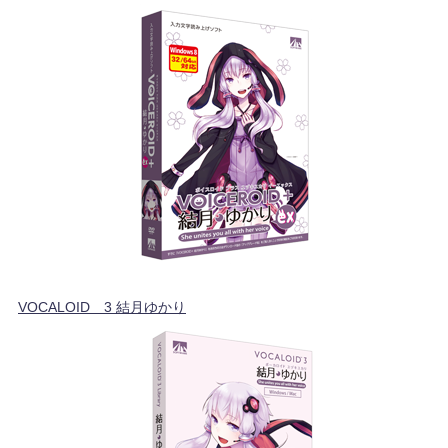
VOCALOID™3 結月ゆかり