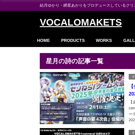
結月ゆかり・紲星あかりをプロデュースしているクリエイ
VOCALOMAKETS
HOME
PRODUCTS
WORKS
GALL
星月の詩の記事一覧
イ
【
2
【
c
ー
20
月
「声
イ