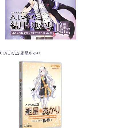
A.I.VOICE2 紲星あかり