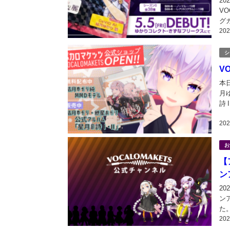
2
V
グ
20
催
易
シ
V
本
月ゆ
詩
や
20
BOO
お
【
ン
2
ン
た
20
ョ
年2