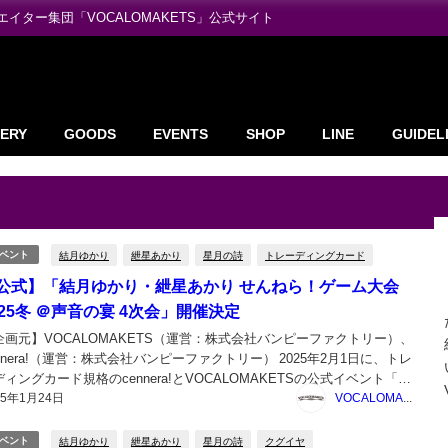
ター集団「VOCALOMAKETS」公式サイト
ERY
GOODS
EVENTS
SHOP
LINE
GUIDEL
結月ゆかり
紲星あかり
星月の詩
トレーディングカード
ベント
公式】「結月ゆかり・紲星あかり せんねら！ゲーム大会
025冬 ＠声音の宴 4次会」開催決定
企画元】VOCALOMAKETS（運営：株式会社バンピーファクトリー）、
ennera!（運営：株式会社バンピーファクトリー） 2025年2月1日に、トレ
ディングカード規格のcennera!とVOCALOMAKETSの公式イベント「結
25年1月24日
ゆかり・紲星あかり せんねら！ゲーム大会2025冬 ＠声音の宴 4次会」が
VOCALOMAKETS管理者
音...
結月ゆかり
紲星あかり
星月の詩
クグイヤ
ベント