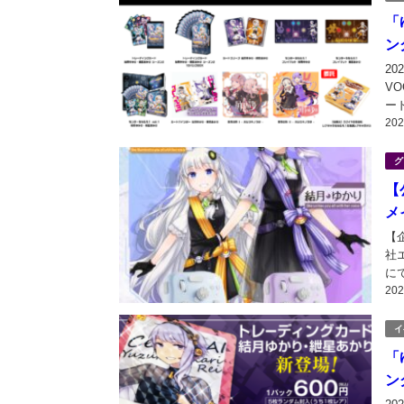
「
ン
2
V
ー
20
す
海
グ
【
メ
【
社
に
20
ま
Tou
イ
「
ン