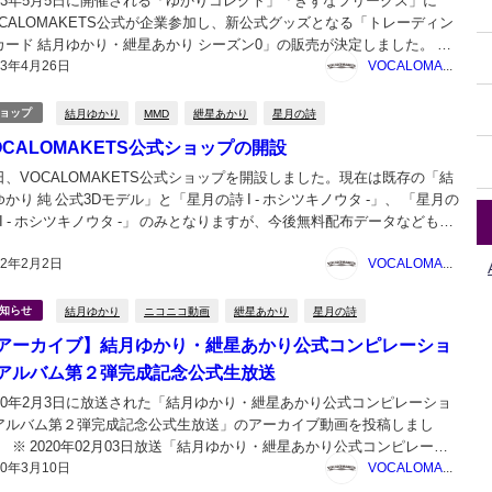
023年5月5日に開催される「ゆかりコレクト」「きずなフリークス」に
OCALOMAKETS公式が企業参加し、新公式グッズとなる「トレーディン
カード 結月ゆかり・紲星あかり シーズン0」の販売が決定しました。 開
23年4月26日
日 ：2023年5月5日(金・祝)開催場所 ：東京都立産業貿
VOCALOMAKETS管理者
センター 台東館ゆかりコレ...
結月ゆかり
MMD
紲星あかり
星月の詩
ョップ
OCALOMAKETS公式ショップの開設
日、VOCALOMAKETS公式ショップを開設しました。現在は既存の「結
かり 純 公式3Dモデル」と「星月の詩 I - ホシツキノウタ -」、 「星月の
 II - ホシツキノウタ -」 のみとなりますが、今後無料配布データなども増
していければと考えております。 VOCALOMAKETS公式ショップ -
22年2月2日
VOCALOMAKETS管理者
...
結月ゆかり
ニコニコ動画
紲星あかり
星月の詩
知らせ
アーカイブ】結月ゆかり・紲星あかり公式コンピレーショ
アルバム第２弾完成記念公式生放送
020年2月3日に放送された「結月ゆかり・紲星あかり公式コンピレーショ
アルバム第２弾完成記念公式生放送」のアーカイブ動画を投稿しまし
。 ※ 2020年02月03日放送「結月ゆかり・紲星あかり公式コンピレーシ
20年3月10日
ンアルバム第２弾完成記念公式生放送」のアーカイブです。 日時：2020
VOCALOMAKETS管理者
月3日（月） 19:00～2...