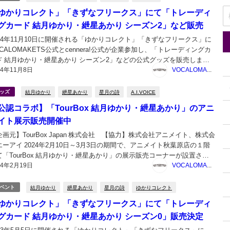
ゆかりコレクト」「きずなフリークス」にて「トレーディ
グカード 結月ゆかり・紲星あかり シーズン2」など販売
024年11月10日に開催される「ゆかりコレクト」「きずなフリークス」に
OCALOMAKETS公式とcennera!公式が企業参加し、「トレーディングカ
ド 結月ゆかり・紲星あかり シーズン2」などの公式グッズを販売しま
24年11月8日
。また、クグイヤ合同会社による公認コラボ「レアキャラをねらえ！北
VOCALOMAKETS管理者
道レアキャラメル」も委託販売...
結月ゆかり
紲星あかり
星月の詩
A.I.VOICE
ッズ
公認コラボ】「TourBox 結月ゆかり・紲星あかり」のアニ
イト展示販売開催中
企画元】TourBox Japan 株式会社 【協力】株式会社アニメイト、株式会
エーアイ 2024年2月10日～3月3日の期間で、アニメイト秋葉原店の１階
て「TourBox 結月ゆかり・紲星あかり」の展示販売コーナーが設置され
24年2月19日
す。 ※ 琴葉 茜・葵、伊織弓鶴は株式会社エーアイのキャラクターです。
VOCALOMAKETS管理者
rBox...
結月ゆかり
紲星あかり
星月の詩
ゆかりコレクト
ベント
ゆかりコレクト」「きずなフリークス」にて「トレーディ
グカード 結月ゆかり・紲星あかり シーズン0」販売決定