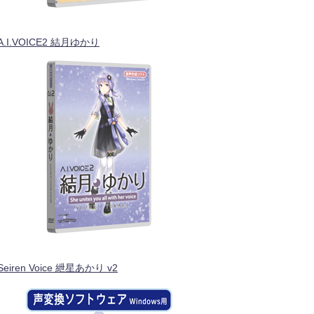
A.I.VOICE2 結月ゆかり
Seiren Voice 紲星あかり v2