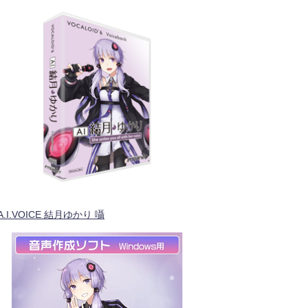
A.I.VOICE 結月ゆかり 囁