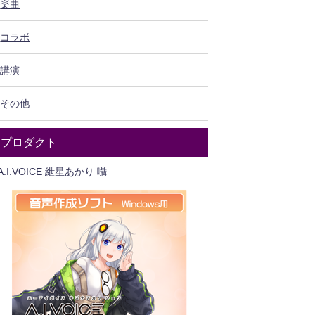
楽曲
コラボ
講演
その他
プロダクト
A.I.VOICE 紲星あかり 囁