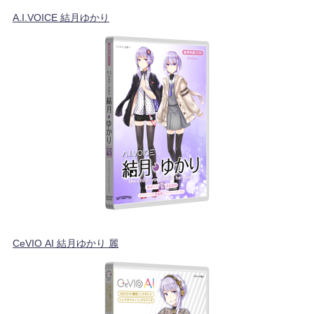
A.I.VOICE 結月ゆかり
CeVIO AI 結月ゆかり 麗