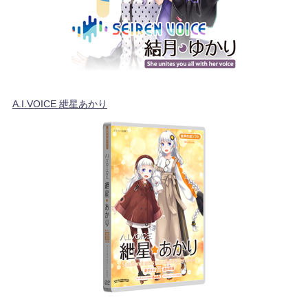
A.I.VOICE 紲星あかり