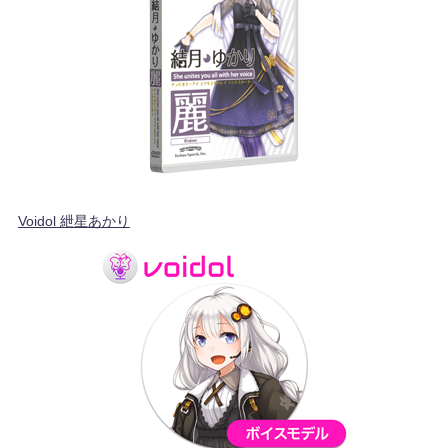
Voidol 紲星あかり