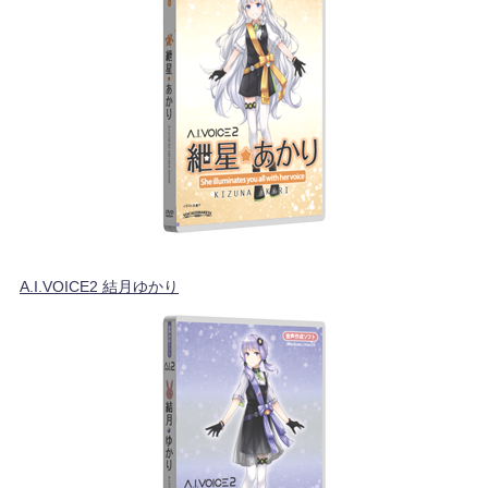
A.I.VOICE2 結月ゆかり