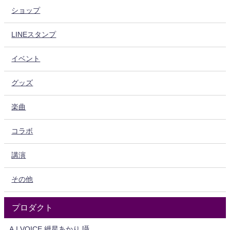
ショップ
LINEスタンプ
イベント
グッズ
楽曲
コラボ
講演
その他
プロダクト
A.I.VOICE 紲星あかり 囁