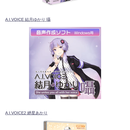
A.I.VOICE 結月ゆかり 囁
A.I.VOICE2 紲星あかり