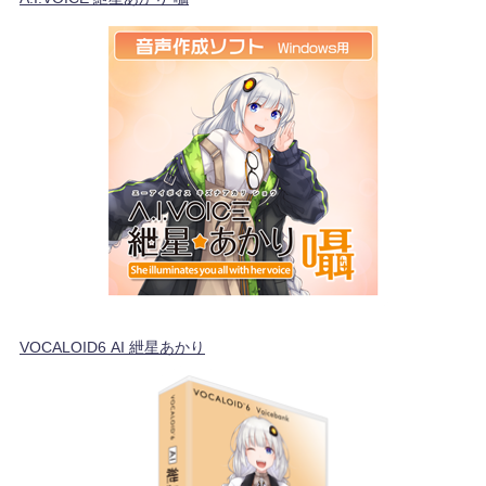
VOCALOID6 AI 紲星あかり