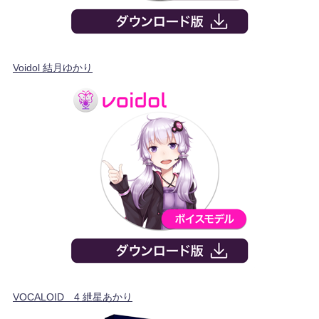
Voidol 結月ゆかり
VOCALOID™4 紲星あかり