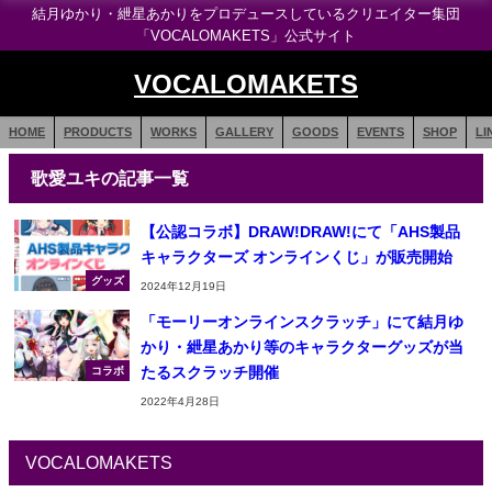
結月ゆかり・紲星あかりをプロデュースしているクリエイター集団
「VOCALOMAKETS」公式サイト
VOCALOMAKETS
HOME
PRODUCTS
WORKS
GALLERY
GOODS
EVENTS
SHOP
LI
歌愛ユキの記事一覧
【公認コラボ】DRAW!DRAW!にて「AHS製品
キャラクターズ オンラインくじ」が販売開始
グッズ
2024年12月19日
「モーリーオンラインスクラッチ」にて結月ゆ
かり・紲星あかり等のキャラクターグッズが当
たるスクラッチ開催
コラボ
2022年4月28日
VOCALOMAKETS