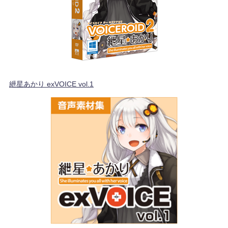
紲星あかり exVOICE vol.1