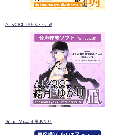
A.I.VOICE 結月ゆかり 凪
Seiren Voice 紲星あかり