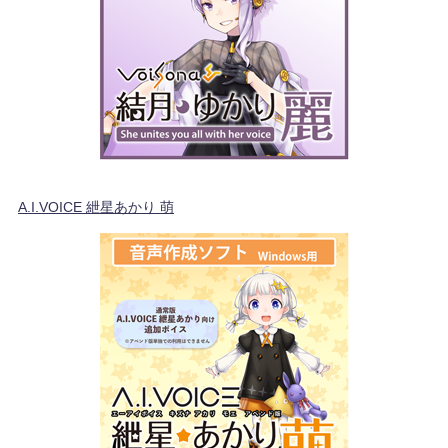
A.I.VOICE 紲星あかり 萌