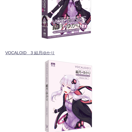
VOCALOID™3 結月ゆかり