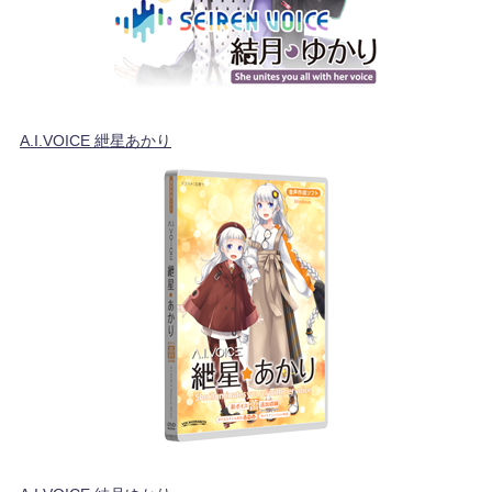
A.I.VOICE 紲星あかり