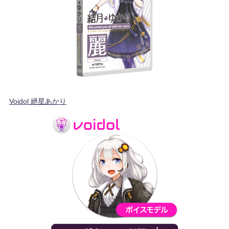
Voidol 紲星あかり