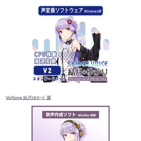
VoiSona 結月ゆかり 麗