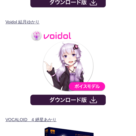
Voidol 結月ゆかり
VOCALOID™4 紲星あかり