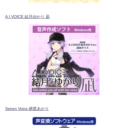
A.I.VOICE 結月ゆかり 凪
Seiren Voice 紲星あかり