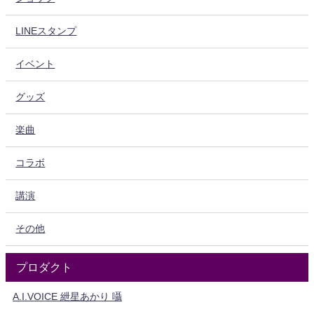
LINEスタンプ
イベント
グッズ
楽曲
コラボ
講演
その他
プロダクト
A.I.VOICE 紲星あかり 囁