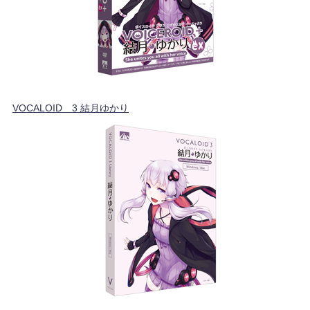
VOCALOID™3 結月ゆかり