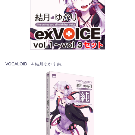
VOCALOID™4 結月ゆかり 純