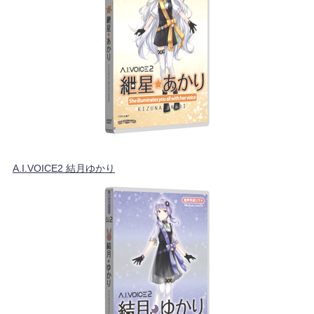
A.I.VOICE2 結月ゆかり