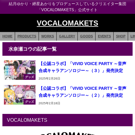
結月ゆかり・紲星あかりをプロデュースしているクリエイター集団
「VOCALOMAKETS」公式サイト
VOCALOMAKETS
HOME
PRODUCTS
WORKS
GALLERY
GOODS
EVENTS
SHOP
LI
水奈瀬コウの記事一覧
【公認コラボ】「VIVID VOICE PARTY ～音声
合成キャラアンソロジー～（３）」発売決定
グッズ
2025年2月26日
【公認コラボ】「VIVID VOICE PARTY ～音声
合成キャラアンソロジー～（２）」発売決定
グッズ
2025年2月18日
VOCALOMAKETS