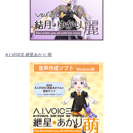
A.I.VOICE 紲星あかり 萌