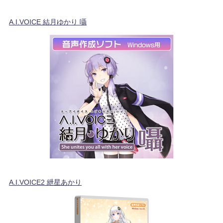
A.I.VOICE 結月ゆかり 囁
A.I.VOICE2 紲星あかり