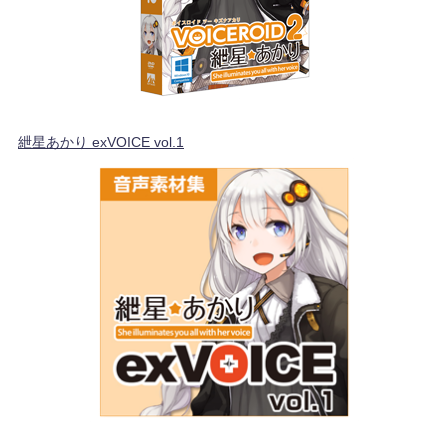
紲星あかり exVOICE vol.1