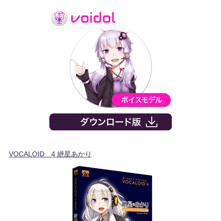
VOCALOID™4 紲星あかり