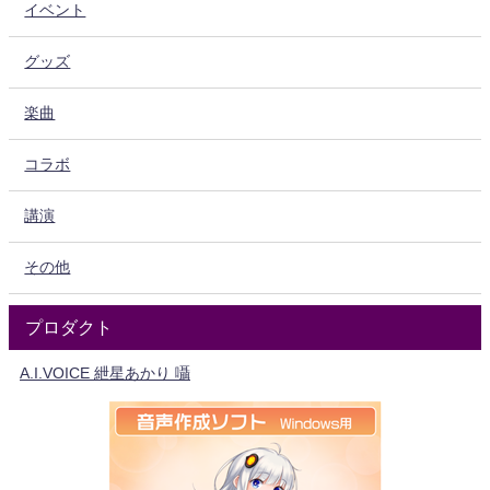
イベント
グッズ
楽曲
コラボ
講演
その他
プロダクト
A.I.VOICE 紲星あかり 囁