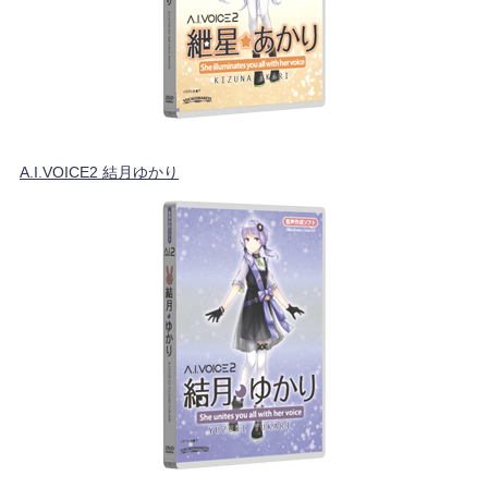
A.I.VOICE2 結月ゆかり