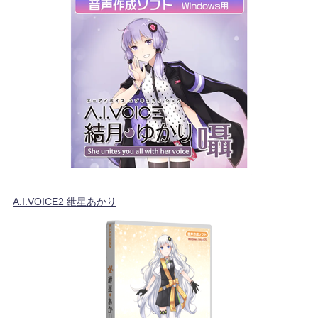
A.I.VOICE2 紲星あかり