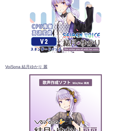
VoiSona 結月ゆかり 麗