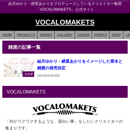
結月ゆかり・紲星あかりをプロデュースしているクリエイター集団
「VOCALOMAKETS」公式サイト
VOCALOMAKETS
HOME
PRODUCTS
WORKS
GALLERY
GOODS
EVENTS
SHOP
LI
雑貨の記事一覧
結月ゆかり・紲星あかりをイメージした香水と
雑貨の発売決定
コラボ
2021年10月18日
VOCALOMAKETS
「何かワクワクするような、面白い事」をしたいクリエイターの
集まりです。