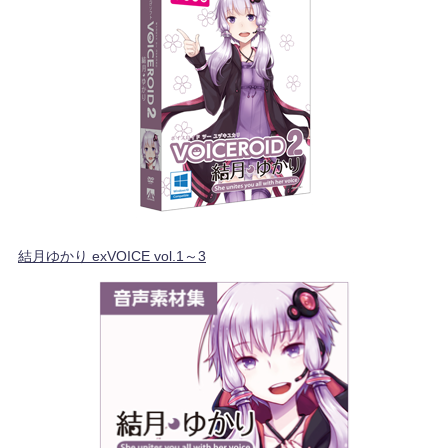
結月ゆかり exVOICE vol.1～3