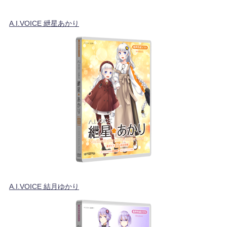
A.I.VOICE 紲星あかり
A.I.VOICE 結月ゆかり