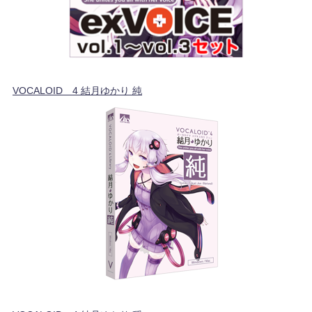
VOCALOID™4 結月ゆかり 純