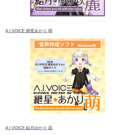
A.I.VOICE 紲星あかり 萌
A.I.VOICE 結月ゆかり 凪