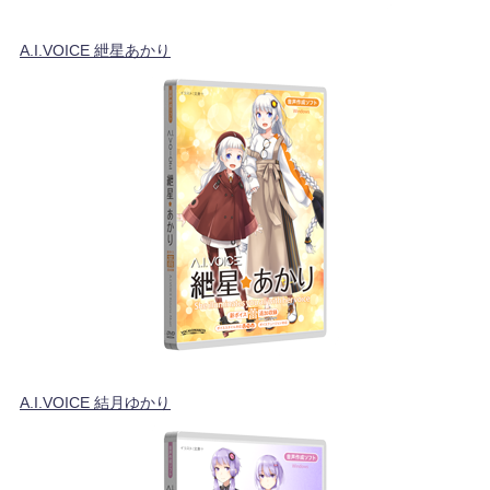
A.I.VOICE 紲星あかり
A.I.VOICE 結月ゆかり