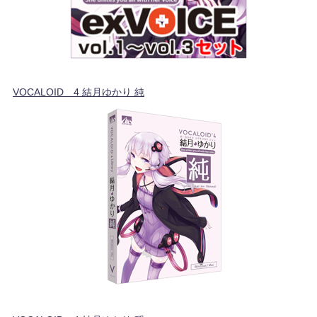
VOCALOID™4 結月ゆかり 純