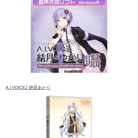
A.I.VOICE2 紲星あかり