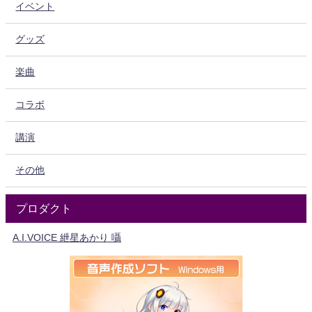
イベント
グッズ
楽曲
コラボ
講演
その他
プロダクト
A.I.VOICE 紲星あかり 囁