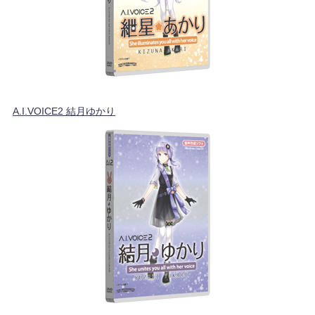
A.I.VOICE2 結月ゆかり