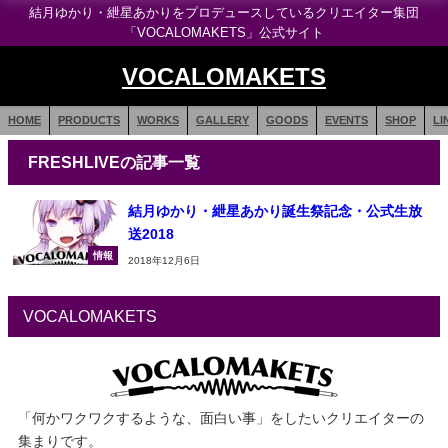
結月ゆかり・紲星あかりをプロデュースしているクリエイター集団
「VOCALOMAKETS」公式サイト
VOCALOMAKETS
HOME
PRODUCTS
WORKS
GALLERY
GOODS
EVENTS
SHOP
LI
FRESHLIVEの記事一覧
結月ゆかり・紲星あかり誕生祭記念・公式生放
送2018
情報
2018年12月6日
VOCALOMAKETS
「何かワクワクするような、面白い事」をしたいクリエイターの
集まりです。