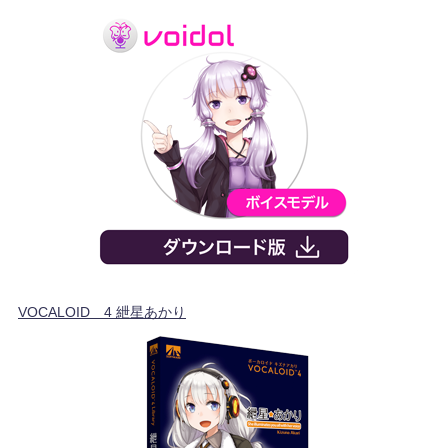
VOCALOID™4 紲星あかり