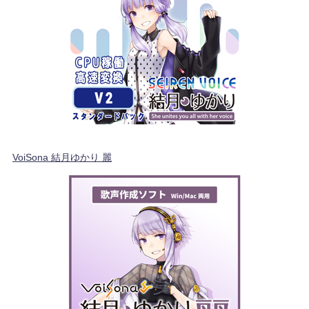
VoiSona 結月ゆかり 麗