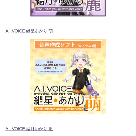
A.I.VOICE 紲星あかり 萌
A.I.VOICE 結月ゆかり 凪