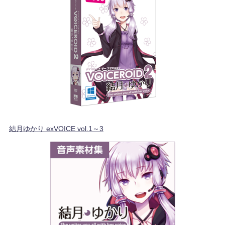
結月ゆかり exVOICE vol.1～3