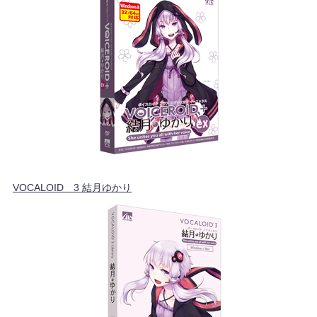
VOCALOID™3 結月ゆかり