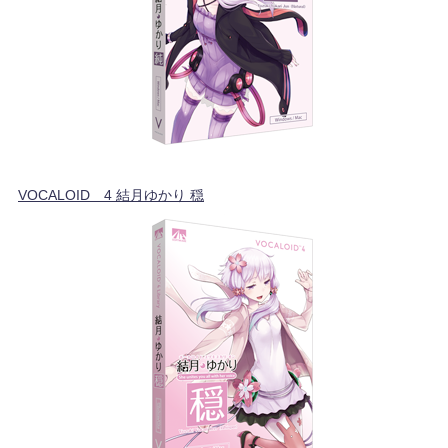
VOCALOID™4 結月ゆかり 穏