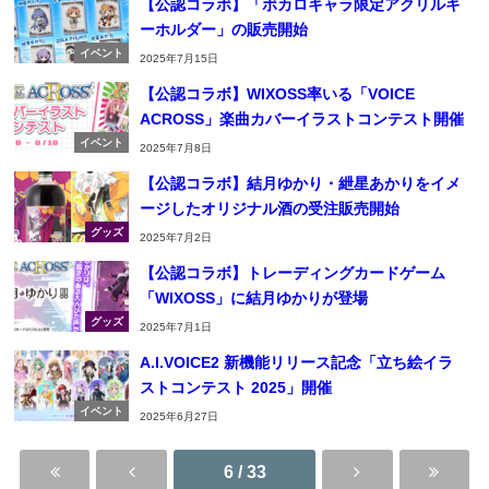
【公認コラボ】「ボカロキャラ限定アクリルキ
ーホルダー」の販売開始
イベント
2025年7月15日
【公認コラボ】WIXOSS率いる「VOICE
ACROSS」楽曲カバーイラストコンテスト開催
イベント
2025年7月8日
【公認コラボ】結月ゆかり・紲星あかりをイメ
ージしたオリジナル酒の受注販売開始
グッズ
2025年7月2日
【公認コラボ】トレーディングカードゲーム
「WIXOSS」に結月ゆかりが登場
グッズ
2025年7月1日
A.I.VOICE2 新機能リリース記念「立ち絵イラ
ストコンテスト 2025」開催
イベント
2025年6月27日
6 / 33