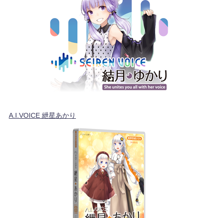
A.I.VOICE 紲星あかり