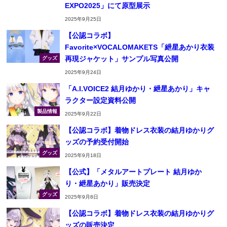
EXPO2025」にて原型展示
2025年9月25日
【公認コラボ】
Favorite×VOCALOMAKETS「紲星あかり衣装
再現ジャケット」サンプル写真公開
グッズ
2025年9月24日
「A.I.VOICE2 結月ゆかり・紲星あかり」キャ
ラクター設定資料公開
製品情報
2025年9月22日
【公認コラボ】着物ドレス衣装の結月ゆかりグ
ッズの予約受付開始
グッズ
2025年9月18日
【公式】「メタルアートプレート 結月ゆか
り・紲星あかり」販売決定
グッズ
2025年9月8日
【公認コラボ】着物ドレス衣装の結月ゆかりグ
ッズの販売決定