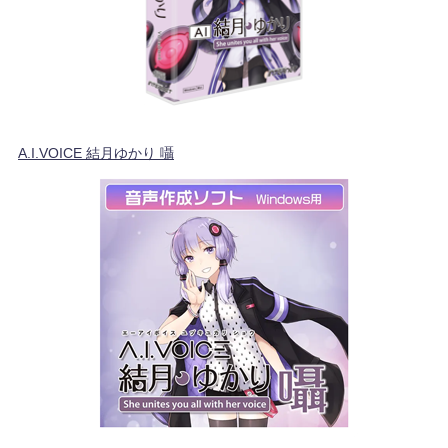
A.I.VOICE 結月ゆかり 囁