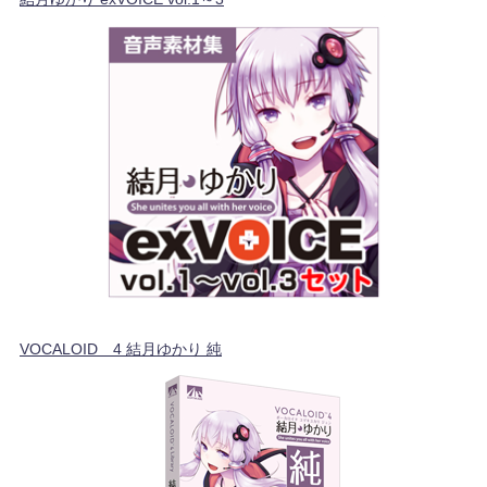
VOCALOID™4 結月ゆかり 純