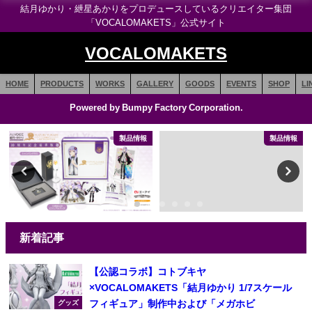
結月ゆかり・紲星あかりをプロデュースしているクリエイター集団
「VOCALOMAKETS」公式サイト
VOCALOMAKETS
HOME
PRODUCTS
WORKS
GALLERY
GOODS
EVENTS
SHOP
LI
Powered by Bumpy Factory Corporation.
製品情報
製品情報
新着記事
【公認コラボ】コトブキヤ
×VOCALOMAKETS「結月ゆかり 1/7スケール
フィギュア」制作中および「メガホビ
グッズ