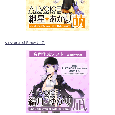
A.I.VOICE 結月ゆかり 凪