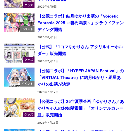
グッズ
2025年9月6日
【公認コラボ】結月ゆかり出演の「Voicetic
Fantasia 2025 ～響円喝祭～」クラウドファン
ディング開始
イベント
2025年8月1日
【公式】「1コマゆかりさん アクリルキーホル
ダー」販売開始
グッズ
2025年7月18日
【公認コラボ】「HYPER JAPAN Festival」の
「VIRTUAL Theatre」に結月ゆかり・紲星あ
かりの出演が決定
イベント
2025年7月17日
【公認コラボ】25年夏季企画「ゆかりさん／あ
かりちゃんのお御髪素麺」「オリジナルカレー
皿」販売開始
グッズ
2025年7月16日