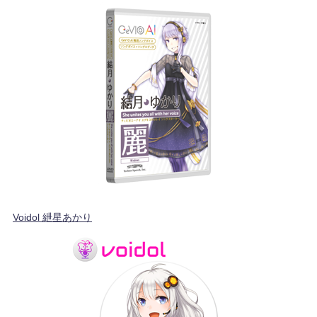
Voidol 紲星あかり