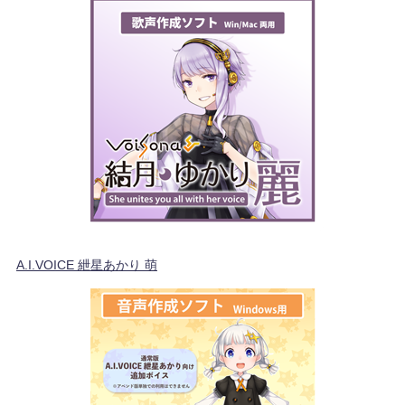
A.I.VOICE 紲星あかり 萌