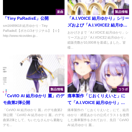
楽曲
製品情報
「Tiny PaRadisE」公開
「A.I.VOICE 結月ゆかり」シリー
ズおよび「A.I.VOICE2 結月ゆか
sm16489618 結月ゆかり - Tiny
PaRadisE【ボカロ3オリジナル】【☆】
り」総販売数10,000本達成
おかげさまで「A.I.VOICE 結月ゆかり」シ
http://www.nicovideo.jp...
リーズおよび「A.I.VOICE2 結月ゆかり」
総販売数が10,000本を達成しました。皆
様...
製品情報
コラボ
「CeVIO AI 結月ゆかり 麗」のデ
痛車製作「じおくりえいと」に
モ曲第2弾公開
て「A.I.VOICE 結月ゆかり」
「A.I.VOICE 結月ゆかり 雫」の
「CeVIO AI 結月ゆかり 麗」のデモ曲第2
痛車製作の「じおくりえいと」にて、結月
弾公開 「CeVIO AI 結月ゆかり 麗」のデモ
ゆかり・紲星あかりの公式イラストを使用
公式イラスト追加
曲第2弾として、ちいたなさんから素敵な
した痛車製作をされており、先日「CeVIO
デモ...
AI 結月ゆかり 麗...