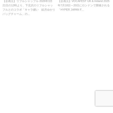
売決定
Theatre」に結月ゆかり・紲星あ
【企画元】リフルシャッフル 2026年3月
【企画元】VOCAFEST UK & Ireland 2025
21日の12時より、下北沢のリフルシャッ
年7月18日～20日にロンドンで開催される
かりの出演が決定
フルとのコラボ「キャラ縫い®結月ゆかり
「HYPER JAPAN F...
バッグチャーム」の...