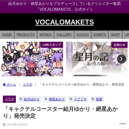
結月ゆかり・紲星あかりをプロデュースしているクリエイター集団
「VOCALOMAKETS」公式サイト
VOCALOMAKETS
HOME
PRODUCTS
WORKS
GALLERY
GOODS
EVENTS
SHOP
LI
LINEスタンプ
お知らせ
ホーム
コラボ
「キャクテルコースター結月ゆかり・紲星あかり」発売決定
コラボ
結月ゆかり
紲星あかり
クグイヤ
鵠屋
「キャクテルコースター結月ゆかり・紲星あか
り」発売決定
2023年3月29日