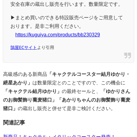
安全在庫の蔵出し販売を行います。数量限定です。
▶まとめ買いのできる特設販売ページをご用意して
おります。是非ご利用ください。
https://kuguiya.com/products/bb230329
鵠屋ECサイト
より引用
高級感のある新商品
「キャクテルコースター結月ゆかり・
紲星あかり」
は数量限定とのことですので、この機会に
「キャクテル結月ゆかり」
の最終セールと、
「ゆかりさん
のお御髪飾り蕎麦猪口」「あかりちゃんのお御髪飾り蕎麦
猪口」
の蔵出し販売と併せて是非ご検討ください。
関連記事
新商品！キャクテル・メタリックコースター発売！