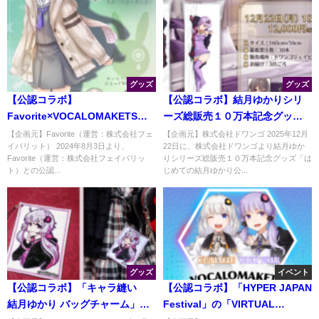
グッズ
グッズ
【公認コラボ】
【公認コラボ】結月ゆかりシリ
Favorite×VOCALOMAKETS「結
ーズ総販売１０万本記念グッズ
月ゆかりパーカー」販売価格の
「はじめての結月ゆかり公認抱
【企画元】Favorite（運営：株式会社フェ
【企画元】株式会社ドワンゴ 2025年12月
イバリット） 2024年8月3日より、
22日に、株式会社ドワンゴより結月ゆか
割引および「結月ゆかり 雫 カー
き枕カバー」が予約販売開始
Favorite（運営：株式会社フェイバリッ
りシリーズ総販売１０万本記念グッズ「は
ディガン」予約開始【8/29制作
ト）との公認...
じめての結月ゆかり公...
決定しました】
グッズ
イベント
【公認コラボ】「キャラ縫い®
【公認コラボ】「HYPER JAPAN
結月ゆかり バッグチャーム」発
Festival」の「VIRTUAL