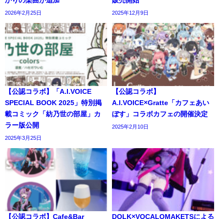
かりの楽曲が追加
販売開始
2026年2月25日
2025年12月9日
【公認コラボ】「A.I.VOICE
【公認コラボ】
SPECIAL BOOK 2025」特別掲
A.I.VOICE×Gratte「カフェあい
載コミック「紡乃世の部屋」カ
ぼす」コラボカフェの開催決定
ラー版公開
2025年2月10日
2025年3月25日
【公認コラボ】Cafe&Bar
DOLK×VOCALOMAKETSによる