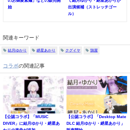
のお御髪素麺」などの販売開
て結月ゆかり・紲星あかりが
始
出演候補（ストレッチゴー
ル）
関連キーワード
結月ゆかり
紲星あかり
クグイヤ
鵠屋
コラボ
の関連記事
【公認コラボ】「MUSIC
【公認コラボ】「Desktop Mate
DIVER」に結月ゆかり・紲星あ
DLC 結月ゆかり・紲星あかり」