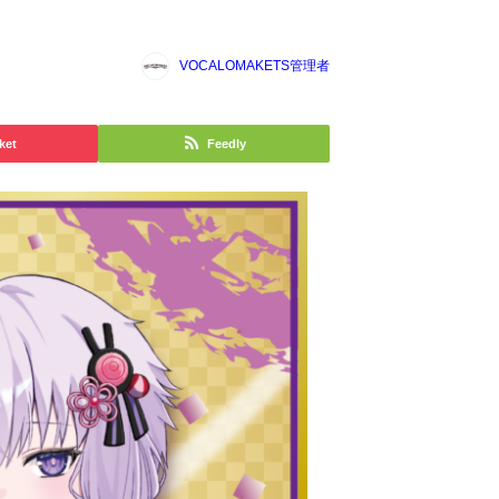
VOCALOMAKETS管理者
ket
Feedly