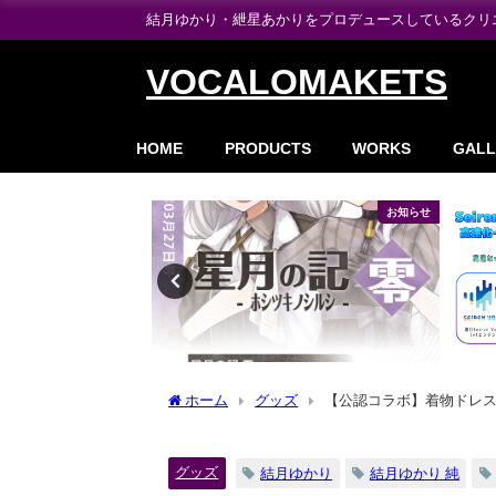
結月ゆかり・紲星あかりをプロデュースしているクリエイ
VOCALOMAKETS
HOME
PRODUCTS
WORKS
GALL
製品情報
お知らせ
ホーム
グッズ
【公認コラボ】着物ドレ
グッズ
結月ゆかり
結月ゆかり 純