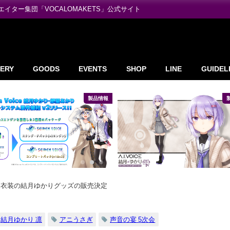
ター集団「VOCALOMAKETS」公式サイト
ERY
GOODS
EVENTS
SHOP
LINE
GUIDEL
製品情報
ス衣装の結月ゆかりグッズの販売決定
結月ゆかり 凛
アニうさぎ
声音の宴 5次会