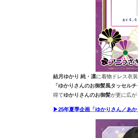
結月ゆかり 純・凛
に着物ドレス衣装
「ゆかりさんのお御髪風タッセルチ
得て
ゆかりさんのお御髪
が更に広が
▶25年夏季企画「ゆかりさん／あかり