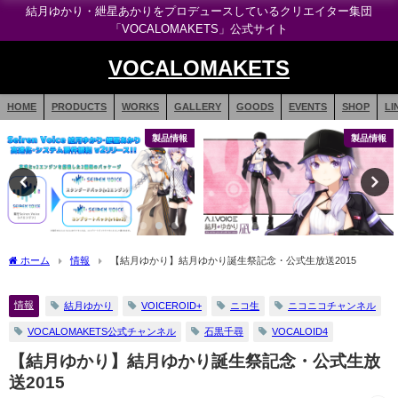
結月ゆかり・紲星あかりをプロデュースしているクリエイター集団
「VOCALOMAKETS」公式サイト
VOCALOMAKETS
HOME
PRODUCTS
WORKS
GALLERY
GOODS
EVENTS
SHOP
LI
製品情報
製品情報
ホーム
情報
【結月ゆかり】結月ゆかり誕生祭記念・公式生放送2015
情報
結月ゆかり
VOICEROID+
ニコ生
ニコニコチャンネル
VOCALOMAKETS公式チャンネル
石黒千尋
VOCALOID4
【結月ゆかり】結月ゆかり誕生祭記念・公式生放
送2015