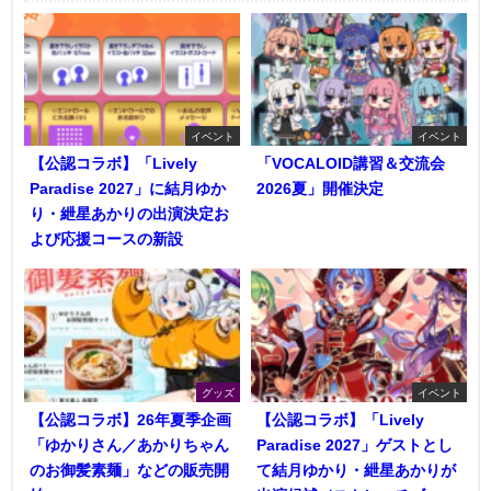
イベント
イベント
【公認コラボ】「Lively
「VOCALOID講習＆交流会
Paradise 2027」に結月ゆか
2026夏」開催決定
り・紲星あかりの出演決定お
よび応援コースの新設
グッズ
イベント
【公認コラボ】26年夏季企画
【公認コラボ】「Lively
「ゆかりさん／あかりちゃん
Paradise 2027」ゲストとし
のお御髪素麺」などの販売開
て結月ゆかり・紲星あかりが