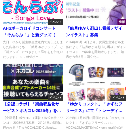
イベント
情報
AHSボーカロイドコンサート
「結月ゆかり顔出し看板デザイ
「そんらぶ！」と新グッズ（リ
ンイラスト」募集
ング）のお知らせ
先日、ゆかり誕生祭生放送内でお伝えしま
2014年06月04日より、女満別空港ビル主
した内容のうち、「結月ゆかりライブ」と
催による「結月ゆかり顔出し看板デザイン
「新グッズ」につきまして詳細をお伝えい
イラスト」の募集を開始致しました。 知
たします。 １．AHSボー...
床が今年6月に国立公...
イベント
イベント
【公認コラボ】「楽曲収益化サ
「ゆかりコレクト」「きずなフ
ービス × ボカコレ2025冬」を開
リークス」にて「トレーディン
催
グカード 結月ゆかり・紲星あか
【企画元】ボカコレ（運営：株式会社ドワ
2024年11月10日に開催される「ゆかりコ
ンゴ） 2025年2月21日～2月24日の期間に
レクト」「きずなフリークス」に
り シーズン2」など販売
行われる「The VOCALOID Collectio...
VOCALOMAKETS公式とcennera!公式が