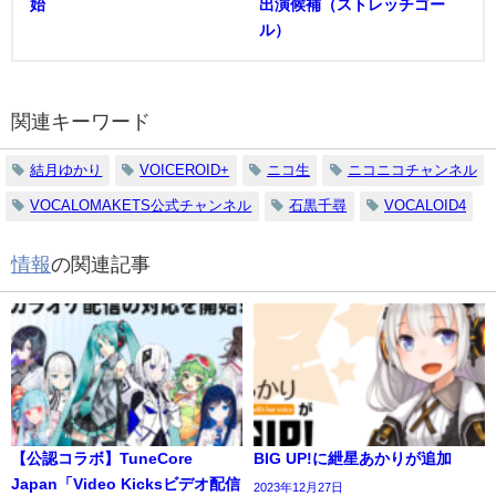
始
出演候補（ストレッチゴー
ル）
関連キーワード
結月ゆかり
VOICEROID+
ニコ生
ニコニコチャンネル
VOCALOMAKETS公式チャンネル
石黒千尋
VOCALOID4
情報
の関連記事
【公認コラボ】TuneCore
BIG UP!に紲星あかりが追加
Japan「Video Kicksビデオ配信
2023年12月27日