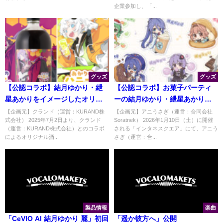
企業参加し、「...
グッズ
グッズ
【公認コラボ】結月ゆかり・紲
【公認コラボ】お菓子パーティ
星あかりをイメージしたオリジ
ーの結月ゆかり・紲星あかりグ
ナル酒の受注販売開始
ッズの販売決定【続報】
【企画元】クランド（運営：KURAND株
【企画元】アニうさぎ（運営：合同会社
式会社） 2025年7月2日より、クランド
Soratnek） 2026年1月10日（土）に開催
（運営：KURAND株式会社）とのコラボ
される「インタネスクエア」にて、アニう
によるオリジナル酒...
さぎ（運営：合...
製品情報
楽曲
「CeVIO AI 結月ゆかり 麗」初回
「遥か彼方へ」公開