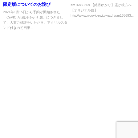
限定版についてのお詫び
sm16869369 【結月ゆかり】遥か彼方へ
【オリジナル曲】
2021年1月15日から予約が開始された
http://www.nicovideo.jp/watch/sm168693...
「CeVIO AI 結月ゆかり 麗」につきまし
て、大変ご好評をいただき、アクリルスタ
ンド付きの初回限...