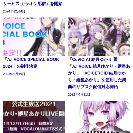
サービス カラオケ配信」を開始
2024年12月4日
「A.I.VOICE SPECIAL BOOK
「CeVIO AI 結月ゆかり 麗」
2024」の制作決定
「A.I.VOICE 結月ゆかり・紲星あ
かり」「VOICEROID 結月ゆか
2023年9月19日
り・紲星あかり」を使用した楽
曲のサブスク配信対応開始
2022年4月11日