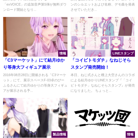
「exVOICE」の追加音声第5弾が無料ダウ
ンのシルエットおよび名称、デモ曲を発表
ンロード開始となり...
させていただき...
情報
LINEスタンプ
「C3マーケット」にて結月ゆか
「コイビトモダチ」なねじそら
り等身大フィギュア展示
スタンプ発売開始！
2016年08月28日に開催される「C3マーケ
本日、ねじ式さんと檀上大空さんのコラボ
ット」にて、展示スペースF-03卓のびー
による結月ゆかりLINEスタンプ『「コイ
ふるさんにて結月ゆかりの等身大フィギュ
ビトモダチ」なねじそらスタンプ』が発売
アが展示される予...
になりました。 ちょっと...
製品情報
情報