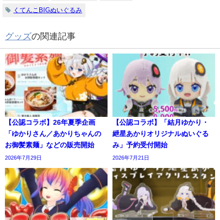
くてんこBIGぬいぐるみ
グッズ
の関連記事
【公認コラボ】26年夏季企画
【公認コラボ】「結月ゆかり・
「ゆかりさん／あかりちゃんの
紲星あかりオリジナルぬいぐる
お御髪素麺」などの販売開始
み」予約受付開始
2026年7月29日
2026年7月21日