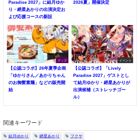
Paradise 2027」に結月ゆか
2026夏」開催決定
り・紲星あかりの出演決定お
よび応援コースの新設
グッズ
イベント
【公認コラボ】26年夏季企画
【公認コラボ】「Lively
「ゆかりさん／あかりちゃん
Paradise 2027」ゲストとし
のお御髪素麺」などの販売開
て結月ゆかり・紲星あかりが
始
出演候補（ストレッチゴー
ル）
関連キーワード
結月ゆかり
紲星あかり
フクヤ