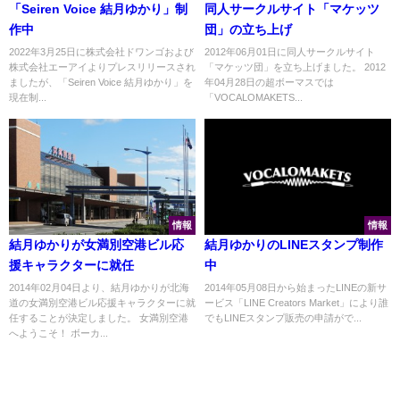
「Seiren Voice 結月ゆかり」制
同人サークルサイト「マケッツ
作中
団」の立ち上げ
2022年3月25日に株式会社ドワンゴおよび
2012年06月01日に同人サークルサイト
株式会社エーアイよりプレスリリースされ
「マケッツ団」を立ち上げました。 2012
ましたが、「Seiren Voice 結月ゆかり」を
年04月28日の超ボーマスでは
現在制...
「VOCALOMAKETS...
情報
情報
結月ゆかりが女満別空港ビル応
結月ゆかりのLINEスタンプ制作
援キャラクターに就任
中
2014年02月04日より、結月ゆかりが北海
2014年05月08日から始まったLINEの新サ
道の女満別空港ビル応援キャラクターに就
ービス「LINE Creators Market」により誰
任することが決定しました。 女満別空港
でもLINEスタンプ販売の申請がで...
へようこそ！ ボーカ...