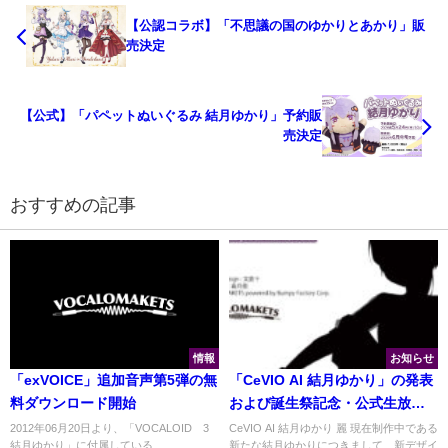
【公認コラボ】「不思議の国のゆかりとあかり」販
売決定
【公式】「パペットぬいぐるみ 結月ゆかり」予約販
売決定
おすすめの記事
情報
お知らせ
「exVOICE」追加音声第5弾の無
「CeVIO AI 結月ゆかり」の発表
料ダウンロード開始
および誕生祭記念・公式生放送
2020
2012年06月20日より、「VOCALOID™3
CeVIO AI 結月ゆかり 麗 現在制作中である
結月ゆかり」に付属している
新たな結月ゆかりにつきまして、新デザイ