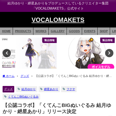
結月ゆかり・紲星あかりをプロデュースしているクリエイター集団
「VOCALOMAKETS」公式サイト
VOCALOMAKETS
HOME
PRODUCTS
WORKS
GALLERY
GOODS
EVENTS
SHOP
LI
製品情報
製品情報
ホーム
グッズ
【公認コラボ】「くてんこBIGぬいぐるみ 結月ゆかり・紲星
あかり」リリース決定
グッズ
結月ゆかり
紲星あかり
フクヤ
くてんこBIGぬいぐるみ
【公認コラボ】「くてんこBIGぬいぐるみ 結月ゆ
かり・紲星あかり」リリース決定