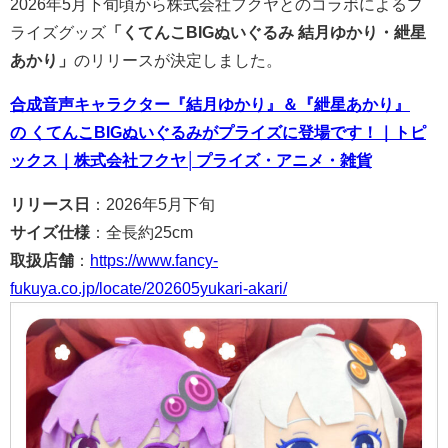
2026年5月下旬頃から株式会社フクヤとのコラボによるプ
ライズグッズ
「くてんこBIGぬいぐるみ 結月ゆかり・紲星
あかり」
のリリースが決定しました。
合成音声キャラクター『結月ゆかり』＆『紲星あかり』
の くてんこBIGぬいぐるみがプライズに登場です！｜トピ
ックス｜株式会社フクヤ│プライズ・アニメ・雑貨
リリース日
：2026年5月下旬
サイズ仕様
：全長約25cm
取扱店舗
：
https://www.fancy-
fukuya.co.jp/locate/202605yukari-akari/