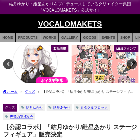
結月ゆかり・紲星あかりをプロデュースしているクリエイター集団
「VOCALOMAKETS」公式サイト
VOCALOMAKETS
HOME
PRODUCTS
WORKS
GALLERY
GOODS
EVENTS
SHOP
LI
製品情報
LINEスタンプ
ホーム
グッズ
【公認コラボ】「結月ゆかり/紲星あかり ステージフィギュ
ア」販売決定
グッズ
結月ゆかり
紲星あかり
ミタクルブロック
声音の宴 6次会
【公認コラボ】「結月ゆかり/紲星あかり ステージ
フィギュア」販売決定