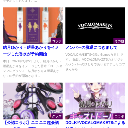
を予定しております。...
コラボ
その他
結月ゆかり・紲星あかりをイメ
メンバーの脱退につきまして
ージした香水が予約開始
VOCALOMAKETS代表のBumpyうるしで
す。 先日、VOCALOMAKETSのオリジナ
本日、2021年3月22日より、結月ゆかり・
ルメンバーのひとりでありますアカサコフ
紲星あかりをイメージした香水「ロールオ
さんから...
ンフレグランス 結月ゆかり＆紲星あか
り」の予約が開始となり...
グッズ
コラボ
【公認コラボ】ニコニコ超会議
DOLK×VOCALOMAKETSによる