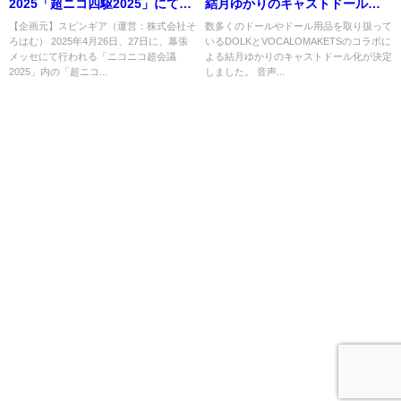
2025「超ニコ四駆2025」にて結
結月ゆかりのキャストドール化
月ゆかりの新作ヨーヨーやコマ
が決定
【企画元】スピンギア（運営：株式会社そ
数多くのドールやドール用品を取り扱って
ろはむ） 2025年4月26日、27日に、幕張
いるDOLKとVOCALOMAKETSのコラボに
などの先行販売決定
メッセにて行われる「ニコニコ超会議
よる結月ゆかりのキャストドール化が決定
2025」内の「超ニコ...
しました。 音声...