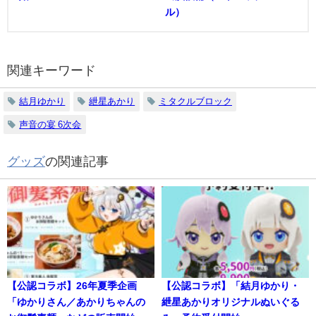
ル）
関連キーワード
結月ゆかり
紲星あかり
ミタクルブロック
声音の宴 6次会
グッズ
の関連記事
【公認コラボ】26年夏季企画
【公認コラボ】「結月ゆかり・
「ゆかりさん／あかりちゃんの
紲星あかりオリジナルぬいぐる