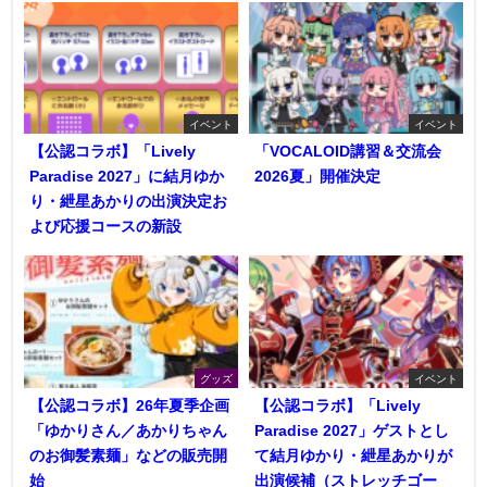
イベント
イベント
【公認コラボ】「Lively
「VOCALOID講習＆交流会
Paradise 2027」に結月ゆか
2026夏」開催決定
り・紲星あかりの出演決定お
よび応援コースの新設
グッズ
イベント
【公認コラボ】26年夏季企画
【公認コラボ】「Lively
「ゆかりさん／あかりちゃん
Paradise 2027」ゲストとし
のお御髪素麺」などの販売開
て結月ゆかり・紲星あかりが
始
出演候補（ストレッチゴー