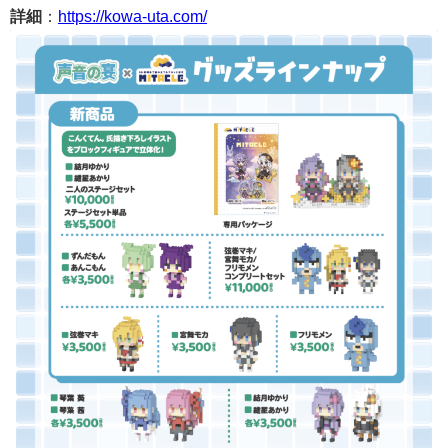
詳細
：
https://kowa-uta.com/