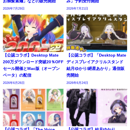
お御髪素麺」などの販売開始
み」予約受付開始
2026年7月29日
2026年7月21日
【公認コラボ】Desktop Mate
【公認コラボ】「Desktop Mate
200万ダウンロード突破20％OFF
ディスプレイアクリルスタンド
セール開催とMac版（オープン
結月ゆかり/紲星あかり」通信販
ベータ）の配信
売開始
2026年6月26日
2026年6月24日
【公認コラボ】「The Voice
【公認コラボ】結月ゆかり