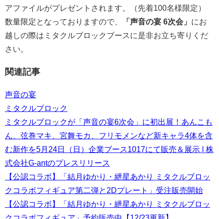
アファイルがプレゼントされます。（先着100名様限定）
数量限定となっておりますので、
「
声音の宴 6次会
」
にお
越しの際はミタクルブロックブースに是非お立ち寄りくだ
さい。
関連記事
声音の宴
ミタクルブロック
ミタクルブロックが「声音の宴6次会」に初出展！あんこも
ん、弦巻マキ、宮舞モカ、フリモメンなど新キャラ4体を含
む新作を5月24日（日）企業ブース1017にて販売＆展示 | 株
式会社G-antのプレスリリース
【公認コラボ】「結月ゆかり・紲星あかり ミタクルブロッ
クコラボフィギュア第二弾と2Dプレート」受注販売開始
【公認コラボ】「結月ゆかり・紲星あかり ミタクルブロッ
クコラボフィギュア」予約販売中【12/23更新】