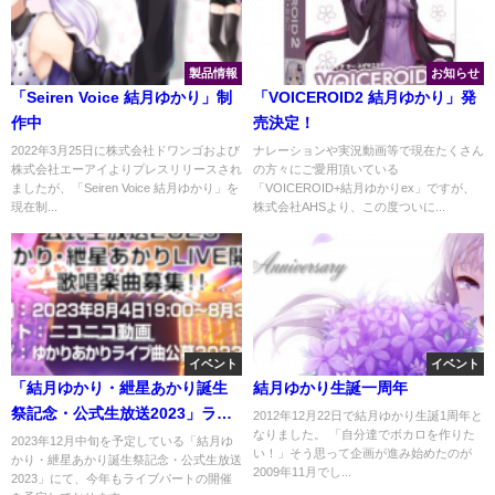
製品情報
お知らせ
「Seiren Voice 結月ゆかり」制
「VOICEROID2 結月ゆかり」発
作中
売決定！
2022年3月25日に株式会社ドワンゴおよび
ナレーションや実況動画等で現在たくさん
株式会社エーアイよりプレスリリースされ
の方々にご愛用頂いている
ましたが、「Seiren Voice 結月ゆかり」を
「VOICEROID+結月ゆかりex」ですが、
現在制...
株式会社AHSより、この度ついに...
イベント
イベント
「結月ゆかり・紲星あかり誕生
結月ゆかり生誕一周年
祭記念・公式生放送2023」ライ
2012年12月22日で結月ゆかり生誕1周年と
なりました。 「自分達でボカロを作りた
ブパート歌唱楽曲を募集
2023年12月中旬を予定している「結月ゆ
い！」そう思って企画が進み始めたのが
かり・紲星あかり誕生祭記念・公式生放送
2009年11月でし...
2023」にて、今年もライブパートの開催