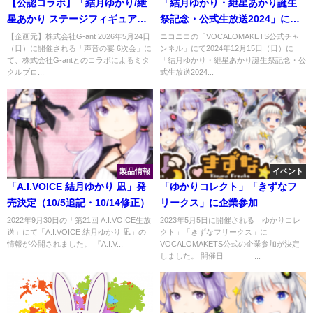
【公認コラボ】「結月ゆかり/紲
「結月ゆかり・紲星あかり誕生
星あかり ステージフィギュア」
祭記念・公式生放送2024」にて
販売決定
2021年ライブの再放送
【企画元】株式会社G-ant 2026年5月24日
ニコニコの「VOCALOMAKETS公式チャ
（日）に開催される「声音の宴 6次会」に
ンネル」にて2024年12月15日（日）に
て、株式会社G-antとのコラボによるミタ
「結月ゆかり・紲星あかり誕生祭記念・公
クルブロ...
式生放送2024...
製品情報
イベント
「A.I.VOICE 結月ゆかり 凪」発
「ゆかりコレクト」「きずなフ
売決定（10/5追記・10/14修正）
リークス」に企業参加
2022年9月30日の「第21回 A.I.VOICE生放
2023年5月5日に開催される「ゆかりコレ
送」にて「A.I.VOICE 結月ゆかり 凪」の
クト」「きずなフリークス」に
情報が公開されました。 『A.I.V...
VOCALOMAKETS公式の企業参加が決定
しました。 開催日 ...