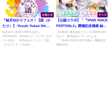
お知らせ
グッズ
『結月ゆかりフェス！【語（か
【公認コラボ】「『VIVID VOICE
たり）】-Yuzuki Yukari 5th
FESTIVAL2』開催記念福袋 結月
Anniversary Talk Festival-』開
ゆかり/紲星あかり」発売決定
結月ゆかり発売５周年を記念し、
【企画元】株式会社ドワンゴ 2026年1月1
VOCEROID「結月ゆかり」ユーザーがゲ
日より、株式会社ドワンゴによる
催！
スト出演！ 『結月ゆかりフェス！【語
「『VIVID VOICE FESTIVAL2』開催記念
（かたり）】 – Yuzuki ...
福袋 結月...