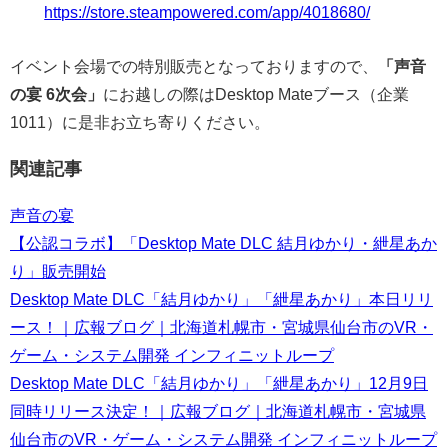
https://store.steampowered.com/app/4018680/
イベント会場での特別販売となっておりますので、
「
声音
の宴 6次会
」
にお越しの際はDesktop Mateブース（企業
1011）に是非お立ち寄りください。
関連記事
声音の宴
【公認コラボ】「Desktop Mate DLC 結月ゆかり・紲星あか
り」販売開始
Desktop Mate DLC「結月ゆかり」「紲星あかり」本日リリ
ース！｜広報ブログ｜北海道札幌市・宮城県仙台市のVR・
ゲーム・システム開発 インフィニットループ
Desktop Mate DLC「結月ゆかり」「紲星あかり」12月9日
同時リリース決定！｜広報ブログ｜北海道札幌市・宮城県
仙台市のVR・ゲーム・システム開発 インフィニットループ