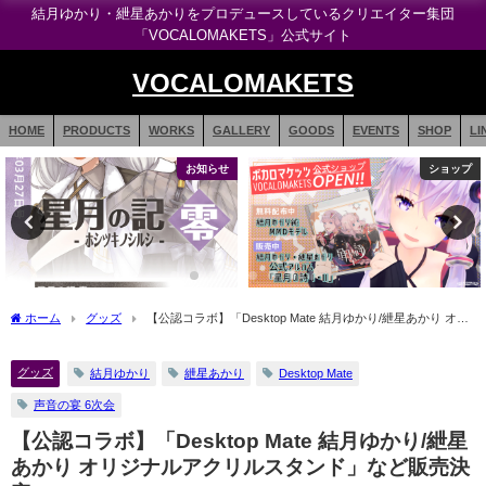
結月ゆかり・紲星あかりをプロデュースしているクリエイター集団
「VOCALOMAKETS」公式サイト
VOCALOMAKETS
HOME
PRODUCTS
WORKS
GALLERY
GOODS
EVENTS
SHOP
LI
お知らせ
ショップ
ホーム
グッズ
【公認コラボ】「Desktop Mate 結月ゆかり/紲星あかり オリ
ジナルアクリルスタンド」など販売決定
グッズ
結月ゆかり
紲星あかり
Desktop Mate
声音の宴 6次会
【公認コラボ】「Desktop Mate 結月ゆかり/紲星
あかり オリジナルアクリルスタンド」など販売決