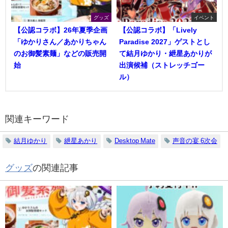
グッズ
イベント
【公認コラボ】26年夏季企画
【公認コラボ】「Lively
「ゆかりさん／あかりちゃん
Paradise 2027」ゲストとし
のお御髪素麺」などの販売開
て結月ゆかり・紲星あかりが
始
出演候補（ストレッチゴー
ル）
関連キーワード
結月ゆかり
紲星あかり
Desktop Mate
声音の宴 6次会
グッズ
の関連記事