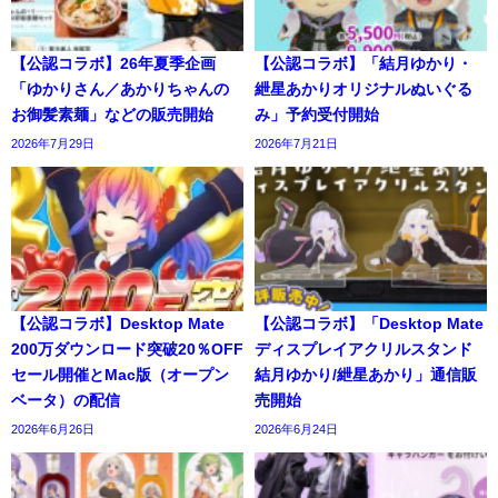
【公認コラボ】26年夏季企画
【公認コラボ】「結月ゆかり・
「ゆかりさん／あかりちゃんの
紲星あかりオリジナルぬいぐる
お御髪素麺」などの販売開始
み」予約受付開始
2026年7月29日
2026年7月21日
【公認コラボ】Desktop Mate
【公認コラボ】「Desktop Mate
200万ダウンロード突破20％OFF
ディスプレイアクリルスタンド
セール開催とMac版（オープン
結月ゆかり/紲星あかり」通信販
ベータ）の配信
売開始
2026年6月26日
2026年6月24日