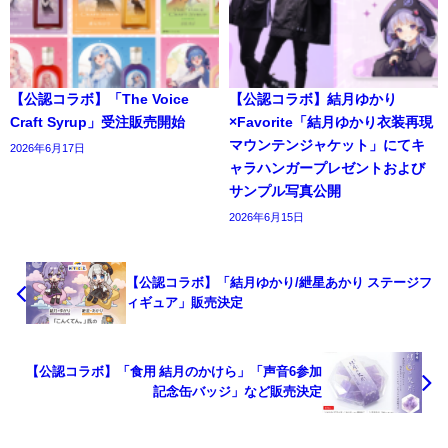
【公認コラボ】「The Voice
【公認コラボ】結月ゆかり
Craft Syrup」受注販売開始
×Favorite「結月ゆかり衣装再現
マウンテンジャケット」にてキ
2026年6月17日
ャラハンガープレゼントおよび
サンプル写真公開
2026年6月15日
【公認コラボ】「結月ゆかり/紲星あかり ステージフ
ィギュア」販売決定
【公認コラボ】「食用 結月のかけら」「声音6参加
記念缶バッジ」など販売決定