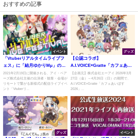
おすすめの記事
イベント
グッズ
「Vtuberリアルタイムライブフ
【公認コラボ】
ェス」に「結月ゆかりMμ」の出
A.I.VOICE×Gratte「カフェあい
演が決定
ぼす2026」コラボカフェの開催
2021年2月19日に開催される、アイ・ペア
【企画元】株式会社エーアイ 2026年3月
ーズ株式会社主催の出演者・観客・会場が
27日（金）～4月26日（日）の期間で、
決定
リモートで繋がる新様式の配信ライブイベ
A.I.VOICE×Gratte「カフェあいぼす
ント「Vtuberリ...
2026」...
グッズ
イベント