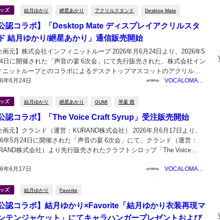
結月ゆかり
紲星あかり
アクリルスタンド
Desktop Mate
ッズ
公認コラボ】「Desktop Mate ディスプレイアクリルスタ
ド 結月ゆかり/紲星あかり」通信販売開始
企画元】株式会社インフィニットループ 2026年月6月24日より、2026年5
24日に開催された「声音の宴 6次会」にて先行販売された、株式会社イン
ィニットループとのコラボによるデスクトップマスコットのアクリルス
26年6月24日
ド「Desktop Mate ディスプレイアクリルスタンド 結月ゆかり/紲星あ
VOCALOMAKETS管理者
り」の通信販売が開...
結月ゆかり
紲星あかり
GUMI
琴葉 茜
ッズ
公認コラボ】「The Voice Craft Syrup」受注販売開始
企画元】クランド（運営：KURAND株式会社） 2026年月6月17日より、
026年5月24日に開催された「声音の宴 6次会」にて、クランド（運営：
URAND株式会社）より先行販売されたクラフトシロップ「The Voice
aft Syrup」の受注販売が開始しました。 The Voice Craft Syr...
26年6月17日
VOCALOMAKETS管理者
結月ゆかり
Favorite
ッズ
公認コラボ】結月ゆかり×Favorite「結月ゆかり衣装再現マ
ンテンジャケット」にてキャラハンガープレゼントおよび