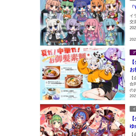
「
イ
交
20
夏
20
グ
【
お
【
合
の
20
た
人
イ
【
ゆ
【