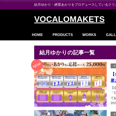
結月ゆかり・紲星あかりをプロデュースしているクリエイ
VOCALOMAKETS
HOME
PRODUCTS
WORKS
GALL
結月ゆかりの記事一覧
NEW!
イ
【
星
【
「G
て
20
よ
イブ
イ