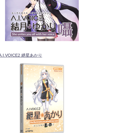
A.I.VOICE2 紲星あかり