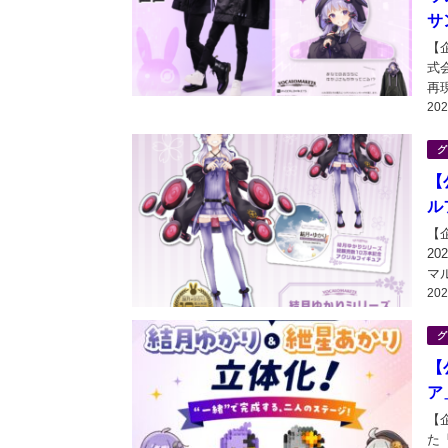
サ
【企
式
再
20
ボ
ンジ
グ
【
ル
【
2
マ
20
ク
売数
グ
【
ア
【企
た