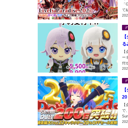
「G
て
20
の
イブ
グ
【
る
【
ー
付
20
と
ジナ
グ
【
2
【
で、
Su
20
「D