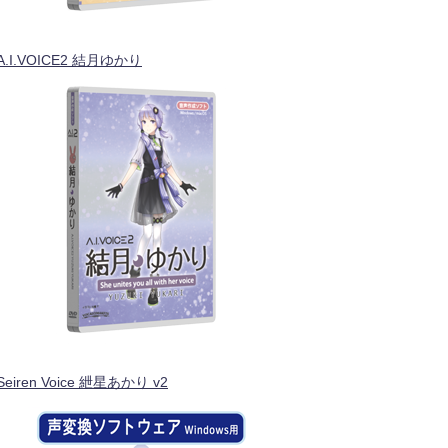
A.I.VOICE2 結月ゆかり
Seiren Voice 紲星あかり v2