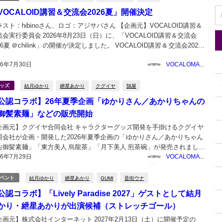
VOCALOID講習＆交流会2026夏」開催決定
ラスト：hibinoさん、ロゴ：アジサバさん 【企画元】VOCALOID講習＆
流会実行委員会 2026年8月23日（日）に、「VOCALOID講習＆交流会
26夏 ＠chilink」の開催が決定しました。 VOCALOID講習 & 交流会2026
開催のお知らせ - ボーカロイド公式｜エディター・ボイスバ...
26年7月30日
VOCALOMAKETS管理者
結月ゆかり
紲星あかり
クグイヤ
鵠屋
ッズ
公認コラボ】26年夏季企画「ゆかりさん／あかりちゃんの
御髪素麺」などの販売開始
企画元】クグイヤ合同会社 キャラクターグッズ開発を手掛けるクグイヤ
同会社が企画・開発した2026年夏季企画の「ゆかりさん／あかりちゃん
お御髪素麺」「東方美人 烏龍茶」「月下美人 煎茶碗」が発売されまし
26年7月29日
。 ▶26年夏季企画「ゆかりさん／あかりちゃんのお御髪素麺」「東方美
VOCALOMAKETS管理者
 烏龍茶」「月下美人 煎茶碗」販売開始！（...
結月ゆかり
紲星あかり
GUMI
音街ウナ
ベント
公認コラボ】「Lively Paradise 2027」ゲストとして結月
かり・紲星あかりが出演候補（ストレッチゴール）
企画元】株式会社インターネット 2027年2月13日（土）に開催予定の