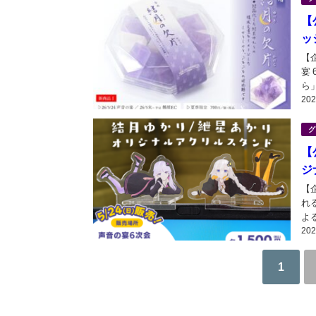
【
ッ
【
宴
ら
20
次会
程：
グ
【
ジ
【
れ
よ
20
り
「De
1