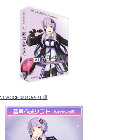
A.I.VOICE 結月ゆかり 囁