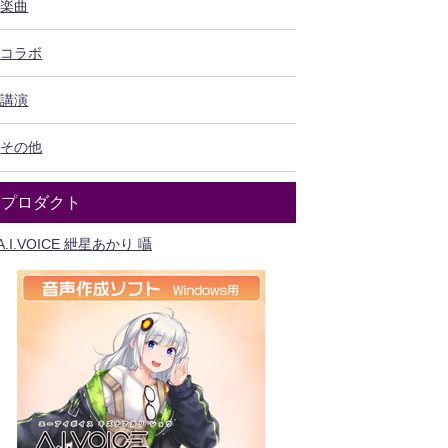
楽曲
コラボ
講演
その他
プロダクト
A.I.VOICE 紲星あかり 囁