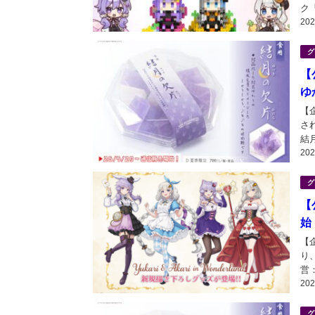
ク
20
ミ
宴6
グ
【
ゆ
【
さ
結
20
た
しま
グ
【
始
【企
り
営
20
か
描
グ