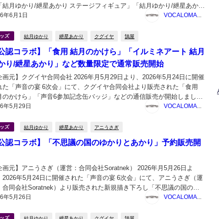
「結月ゆかり/紲星あかり ステージフィギュア」「結月ゆかり/紲星あかり
26年6月1日
タクルブロックコラボフィギュア」の受注販売が開始しました。 声音の
VOCALOMAKETS管理者
次会 ミタクル...
結月ゆかり
紲星あかり
クグイヤ
鵠屋
ッズ
公認コラボ】「食用 結月のかけら」「イルミネアート 結月
かり/紲星あかり」など数量限定で通常販売開始
企画元】クグイヤ合同会社 2026年月5月29日より、2026年5月24日に開催
れた「声音の宴 6次会」にて、クグイヤ合同会社より販売された「食用
月のかけら」「声音6参加記念缶バッジ」などの通信販売が開始しまし
26年5月29日
。 ■追記：事後通販開始しました！声音の宴6次会イベントへ企業出展致
VOCALOMAKETS管理者
す（26/05/22） – ...
結月ゆかり
紲星あかり
アニうさぎ
ッズ
公認コラボ】「不思議の国のゆかりとあかり」予約販売開
画元】アニうさぎ（運営：合同会社Soratnek） 2026年月5月26日よ
、2026年5月24日に開催された「声音の宴 6次会」にて、アニうさぎ（運
：合同会社Soratnek）より販売された新規描き下ろし「不思議の国のゆ
26年5月26日
りとあかり」の予約販売が開始しました。わじゅにあさんによる素敵な
VOCALOMAKETS管理者
き下ろしイラストのグッ...
結月ゆかり
紲星あかり
クグイヤ
鵠屋
ッズ