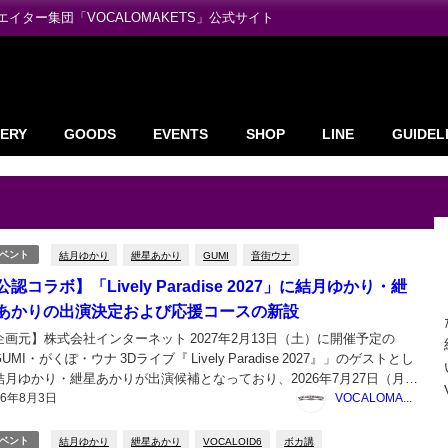
ター集団「VOCALOMAKETS」公式サイト
ERY
GOODS
EVENTS
SHOP
LINE
GUIDEL
結月ゆかり
紲星あかり
GUMI
音街ウナ
ベント
公認コラボ】「Lively Paradise 2027」に結月ゆかり・紲
あかりの出演決定および応援コースの新設
企画元】株式会社インターネット 2027年2月13日（土）に開催予定の
UMI・がくぽ・ウナ 3Dライブ『 Lively Paradise 2027』」のゲストとし
結月ゆかり・紲星あかりが出演候補となっており、2026年7月27日（月）
26年8月3日
り開始されているクラウドファンディング「GUMI・がくぽ・ウナ 3Dラ
VOCALOMAKETS管理者
『...
結月ゆかり
紲星あかり
VOCALOID6
ボカ講
ベント