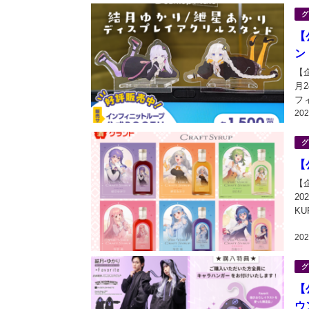
グ
【
ン
【
月
フ
20
タン
か
グ
【
【
2
K
Cr
20
グ
【
ウ