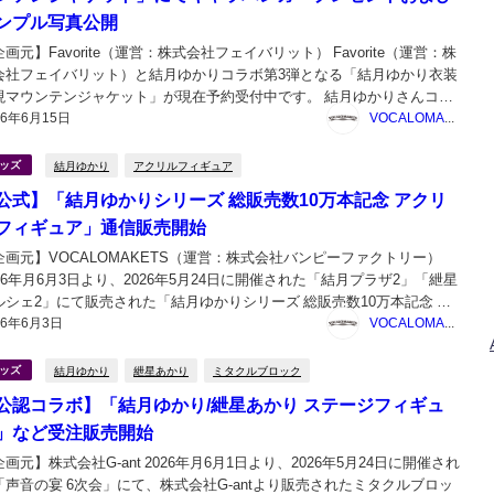
ンプル写真公開
画元】Favorite（運営：株式会社フェイバリット） Favorite（運営：株
会社フェイバリット）と結月ゆかりコラボ第3弾となる「結月ゆかり衣装
現マウンテンジャケット」が現在予約受付中です。 結月ゆかりさんコラ
26年6月15日
 衣装再現マウンテンジャケット｜ Favorite 結月ゆかり衣装再現マウンテ
VOCALOMAKETS管理者
ャケット 予約...
結月ゆかり
アクリルフィギュア
ッズ
公式】「結月ゆかりシリーズ 総販売数10万本記念 アクリ
フィギュア」通信販売開始
企画元】VOCALOMAKETS（運営：株式会社バンピーファクトリー）
026年月6月3日より、2026年5月24日に開催された「結月プラザ2」「紲星
ルシェ2」にて販売された「結月ゆかりシリーズ 総販売数10万本記念 ア
26年6月3日
リルフィギュア」の通信販売が開始しました。 結月ゆかりシリーズ 総販
VOCALOMAKETS管理者
10万本記念 アクリ...
結月ゆかり
紲星あかり
ミタクルブロック
ッズ
公認コラボ】「結月ゆかり/紲星あかり ステージフィギュ
」など受注販売開始
画元】株式会社G-ant 2026年月6月1日より、2026年5月24日に開催され
「声音の宴 6次会」にて、株式会社G-antより販売されたミタクルブロッ