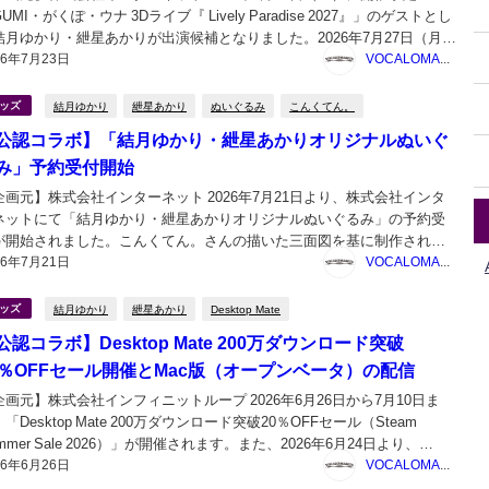
UMI・がくぽ・ウナ 3Dライブ『 Lively Paradise 2027』」のゲストとし
結月ゆかり・紲星あかりが出演候補となりました。2026年7月27日（月）
26年7月23日
21時より開始するクラウドファンディング「GUMI・がくぽ・ウナ 3Dラ
VOCALOMAKETS管理者
...
結月ゆかり
紲星あかり
ぬいぐるみ
こんくてん。
ッズ
公認コラボ】「結月ゆかり・紲星あかりオリジナルぬいぐ
み」予約受付開始
企画元】株式会社インターネット 2026年7月21日より、株式会社インタ
ネットにて「結月ゆかり・紲星あかりオリジナルぬいぐるみ」の予約受
が開始されました。こんくてん。さんの描いた三面図を基に制作された
26年7月21日
てもかわいらしいぬいぐるみになります。 結月ゆかり・紲星あかりオリ
VOCALOMAKETS管理者
ルぬいぐるみ 予約受付期間：2026年7月...
結月ゆかり
紲星あかり
Desktop Mate
ッズ
公認コラボ】Desktop Mate 200万ダウンロード突破
0％OFFセール開催とMac版（オープンベータ）の配信
企画元】株式会社インフィニットループ 2026年6月26日から7月10日ま
「Desktop Mate 200万ダウンロード突破20％OFFセール（Steam
mmer Sale 2026）」が開催されます。また、2026年6月24日より、
26年6月26日
esktop Mate」のMac版（オープンベータ）が配信されました...
VOCALOMAKETS管理者