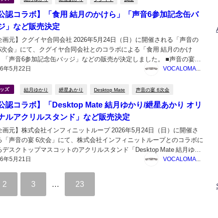
公認コラボ】「食用 結月のかけら」「声音6参加記念缶バ
ジ」など販売決定
企画元】クグイヤ合同会社 2026年5月24日（日）に開催される「声音の
 6次会」にて、クグイヤ合同会社とのコラボによる「食用 結月のかけ
」「声音6参加記念缶バッジ」などの販売が決定しました。 ■声音の宴6
26年5月22日
イベントへ企業出展致します（26/05/22） – 鵠屋≡ 声音の宴 6次会 日
VOCALOMAKETS管理者
2026年5月24日...
結月ゆかり
紲星あかり
Desktop Mate
声音の宴 6次会
ッズ
公認コラボ】「Desktop Mate 結月ゆかり/紲星あかり オリ
ナルアクリルスタンド」など販売決定
企画元】株式会社インフィニットループ 2026年5月24日（日）に開催さ
る「声音の宴 6次会」にて、株式会社インフィニットループとのコラボに
るデスクトップマスコットのアクリルスタンド「Desktop Mate 結月ゆか
26年5月21日
/紲星あかり オリジナルアクリルスタンド」と、ダウンロードカード
VOCALOMAKETS管理者
sktop Mate 結...
2
3
…
23