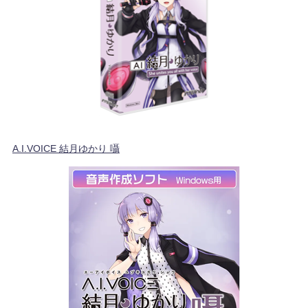
A.I.VOICE 結月ゆかり 囁