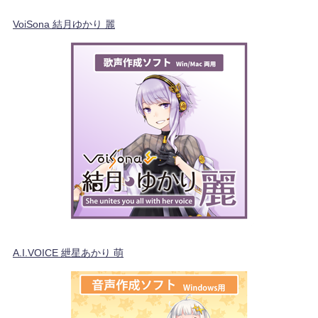
VoiSona 結月ゆかり 麗
A.I.VOICE 紲星あかり 萌