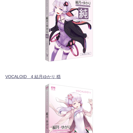
VOCALOID™4 結月ゆかり 穏