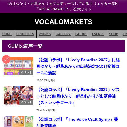
結月ゆかり・紲星あかりをプロデュースしているクリエイター集団
「VOCALOMAKETS」公式サイト
VOCALOMAKETS
HOME
PRODUCTS
WORKS
GALLERY
GOODS
EVENTS
SHOP
LI
GUMIの記事一覧
NEW!
【公認コラボ】「Lively Paradise 2027」に結
月ゆかり・紲星あかりの出演決定および応援コ
ースの新設
イベント
2026年8月3日
【公認コラボ】「Lively Paradise 2027」ゲス
トとして結月ゆかり・紲星あかりが出演候補
（ストレッチゴール）
イベント
2026年7月23日
【公認コラボ】「The Voice Craft Syrup」受
注販売開始