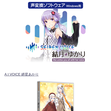
A.I.VOICE 紲星あかり