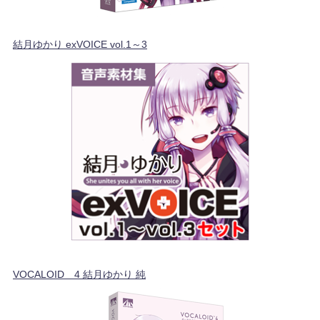
結月ゆかり exVOICE vol.1～3
VOCALOID™4 結月ゆかり 純