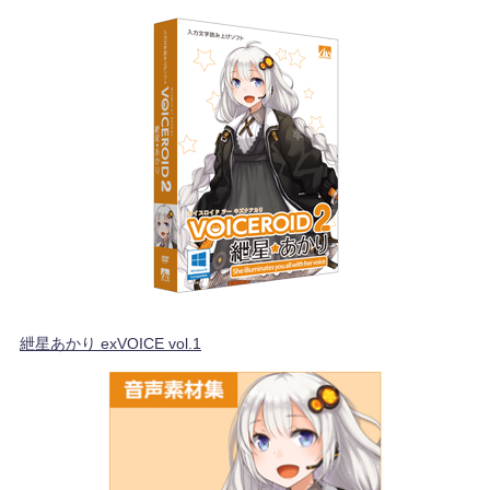
紲星あかり exVOICE vol.1