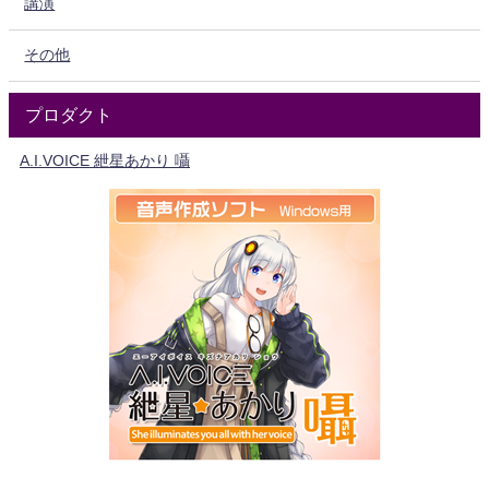
講演
その他
プロダクト
A.I.VOICE 紲星あかり 囁