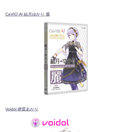
CeVIO AI 結月ゆかり 麗
Voidol 紲星あかり