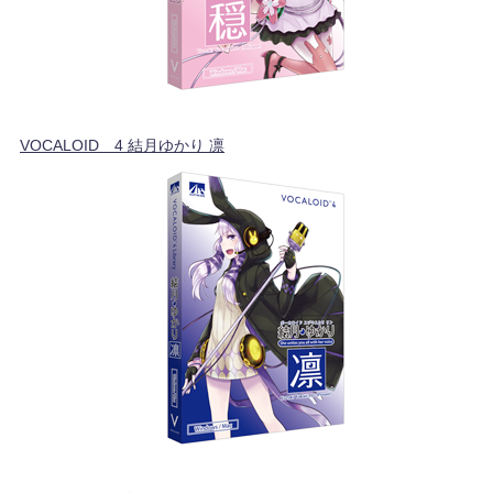
VOCALOID™4 結月ゆかり 凛