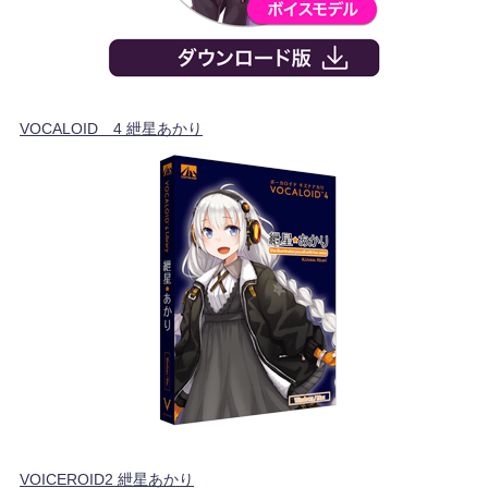
VOCALOID™4 紲星あかり
VOICEROID2 紲星あかり