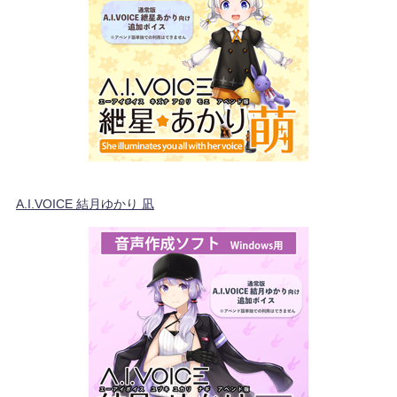
A.I.VOICE 結月ゆかり 凪