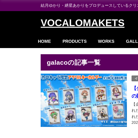
結月ゆかり・紲星あかりをプロデュースしているクリエイ
VOCALOMAKETS
HOME
PRODUCTS
WORKS
GALL
galacoの記事一覧
イ
【
の
【
れ
れ
20
た。
VO