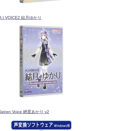
A.I.VOICE2 結月ゆかり
Seiren Voice 紲星あかり v2