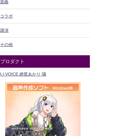
楽曲
コラボ
講演
その他
プロダクト
A.I.VOICE 紲星あかり 囁