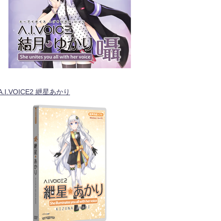
A.I.VOICE2 紲星あかり