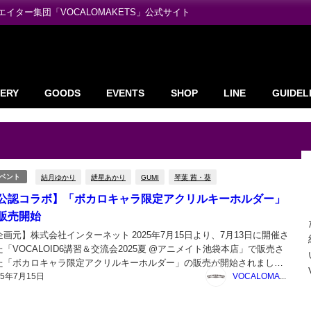
ター集団「VOCALOMAKETS」公式サイト
ERY
GOODS
EVENTS
SHOP
LINE
GUIDEL
結月ゆかり
紲星あかり
GUMI
琴葉 茜・葵
ベント
公認コラボ】「ボカロキャラ限定アクリルキーホルダー」
販売開始
企画元】株式会社インターネット 2025年7月15日より、7月13日に開催さ
た「VOCALOID6講習＆交流会2025夏 @アニメイト池袋本店」で販売さ
た「ボカロキャラ限定アクリルキーホルダー」の販売が開始されまし
25年7月15日
 音楽制作・サウンド編集ソフト オンラインショップ shop.ssw.jp
VOCALOMAKETS管理者
CALOID6講...