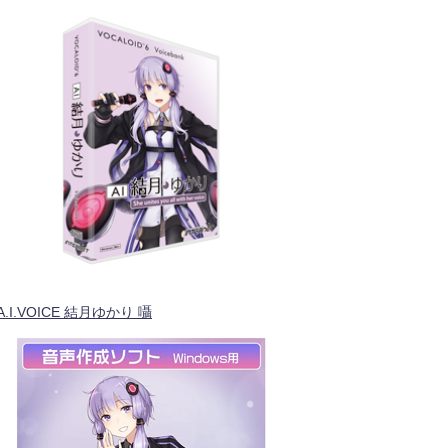
A.I.VOICE 結月ゆかり 囁