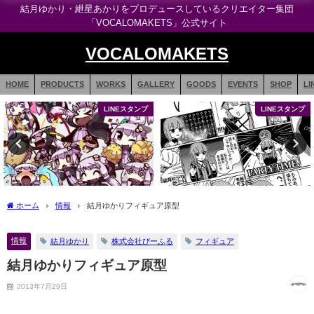
結月ゆかり・紲星あかりをプロデュースしているクリエイター集団
「VOCALOMAKETS」公式サイト
VOCALOMAKETS
HOME
PRODUCTS
WORKS
GALLERY
GOODS
EVENTS
SHOP
LI
LINEスタンプ
LINEスタンプ
ホーム
情報
結月ゆかりフィギュア原型
情報
結月ゆかり
株式会社びーふる
フィギュア
結月ゆかりフィギュア原型
2013年7月29日