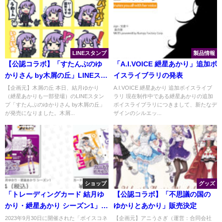
LINEスタンプ
製品情報
【公認コラボ】「すたんぷのゆ
「A.I.VOICE 紲星あかり」追加ボ
かりさん by木屑の丘」LINEスタ
イスライブラリの発表
ンプ販売開始
【企画元】木屑の丘 本日、結月ゆかり
A.I.VOICE 紲星あかり 追加ボイスライブ
（紲星あかりも一部登場）のLINEスタン
ラリ 現在制作中である紲星あかりの追加
プ「すたんぷのゆかりさん by木屑の丘」
ボイスライブラリにつきまして、新たなデ
が発売になりました。木屑...
ザインのシルエッ...
ショップ
グッズ
「トレーディングカード 結月ゆ
【公認コラボ】「不思議の国の
かり・紲星あかり シーズン1」通
ゆかりとあかり」販売決定
信販売開始
2023年9月30日に開催された「ボイスコネ
【企画元】アニうさぎ（運営：合同会社