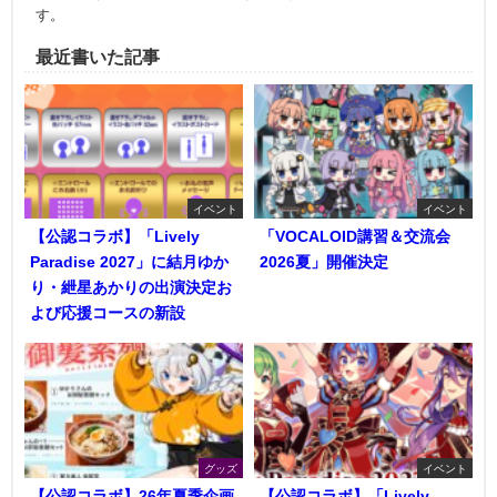
す。
最近書いた記事
イベント
イベント
【公認コラボ】「Lively
「VOCALOID講習＆交流会
Paradise 2027」に結月ゆか
2026夏」開催決定
り・紲星あかりの出演決定お
よび応援コースの新設
グッズ
イベント
【公認コラボ】26年夏季企画
【公認コラボ】「Lively