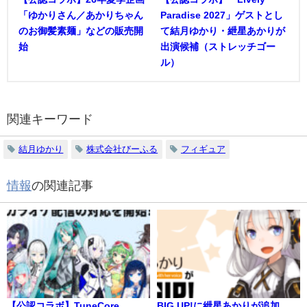
「ゆかりさん／あかりちゃん
Paradise 2027」ゲストとし
のお御髪素麺」などの販売開
て結月ゆかり・紲星あかりが
始
出演候補（ストレッチゴー
ル）
関連キーワード
結月ゆかり
株式会社びーふる
フィギュア
情報
の関連記事
【公認コラボ】TuneCore
BIG UP!に紲星あかりが追加