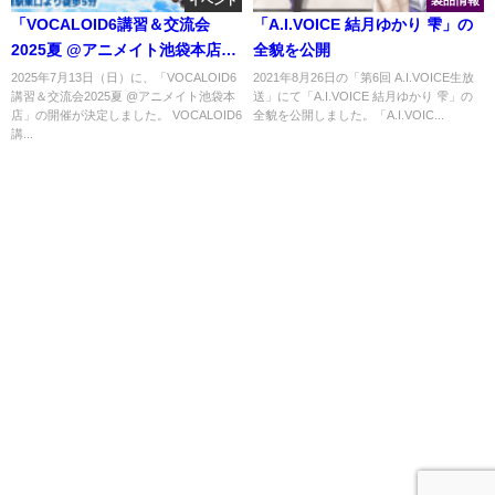
イベント
製品情報
「VOCALOID6講習＆交流会
「A.I.VOICE 結月ゆかり 雫」の
2025夏 @アニメイト池袋本店」
全貌を公開
開催決定
2025年7月13日（日）に、「VOCALOID6
2021年8月26日の「第6回 A.I.VOICE生放
講習＆交流会2025夏 @アニメイト池袋本
送」にて「A.I.VOICE 結月ゆかり 雫」の
店」の開催が決定しました。 VOCALOID6
全貌を公開しました。「A.I.VOIC...
講...