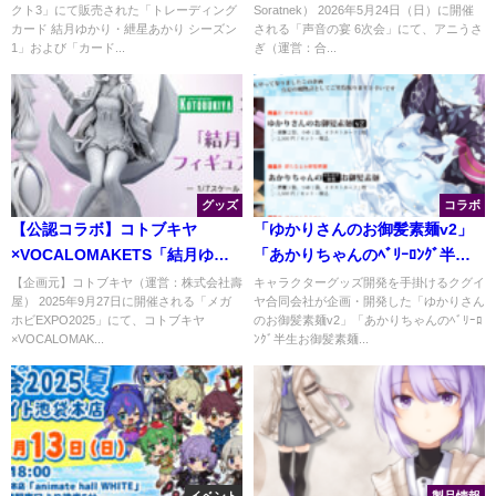
クト3」にて販売された「トレーディング
Soratnek） 2026年5月24日（日）に開催
カード 結月ゆかり・紲星あかり シーズン
される「声音の宴 6次会」にて、アニうさ
1」および「カード...
ぎ（運営：合...
グッズ
コラボ
【公認コラボ】コトブキヤ
「ゆかりさんのお御髪素麺v2」
×VOCALOMAKETS「結月ゆか
「あかりちゃんのﾍﾞﾘｰﾛﾝｸﾞ半生
り 1/7スケールフィギュア」制作
お御髪素麺」「あかりちゃんの
【企画元】コトブキヤ（運営：株式会社壽
キャラクターグッズ開発を手掛けるクグイ
屋） 2025年9月27日に開催される「メガ
ヤ合同会社が企画・開発した「ゆかりさん
中および「メガホビ
三つ編みトング」の販売開始
ホビEXPO2025」にて、コトブキヤ
のお御髪素麺v2」「あかりちゃんのﾍﾞﾘｰﾛ
EXPO2025」にて原型展示
×VOCALOMAK...
ﾝｸﾞ半生お御髪素麺...