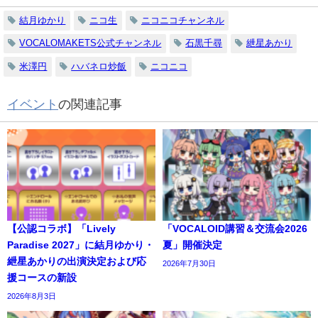
結月ゆかり
ニコ生
ニコニコチャンネル
VOCALOMAKETS公式チャンネル
石黒千尋
紲星あかり
米澤円
ハバネロ炒飯
ニコニコ
イベント
の関連記事
【公認コラボ】「Lively
「VOCALOID講習＆交流会2026
Paradise 2027」に結月ゆかり・
夏」開催決定
紲星あかりの出演決定および応
2026年7月30日
援コースの新設
2026年8月3日