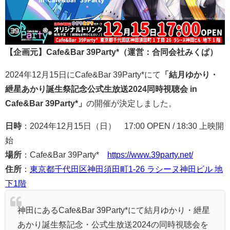
【企画元】Cafe&Bar 39Party*（運営：合同会社みくぱ）
2024年12月15日にCafe&Bar 39Party*にて
「結月ゆかり・
紲星あかり誕生祭記念公式生放送2024同時視聴会 in
Cafe&Bar 39Party*」
の開催が決定しました。
日時
：2024年12月15日（日） 17:00 OPEN / 18:30 上映開
始
場所
：Cafe&Bar 39Party*
https://www.39party.net/
住所
：
東京都千代田区神田須田町1-26 ラシーヌ神田ビル 地
下1階
神田にあるCafe&Bar 39Party*にて結月ゆかり・紲星
あかり誕生祭記念・公式生放送2024の同時視聴会を