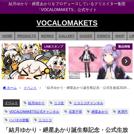
結月ゆかり・紲星あかりをプロデュースしているクリエイター集団
「VOCALOMAKETS」公式サイト
VOCALOMAKETS
HOME
PRODUCTS
WORKS
GALLERY
GOODS
EVENTS
SHOP
LI
LINEスタンプ
製品情報
ホーム
イベント
「結月ゆかり・紲星あかり誕生祭記念・公式生放送2024」
にて2021年ライブの再放送
イベント
結月ゆかり
ニコ生
ニコニコチャンネル
VOCALOMAKETS公式チャンネル
石黒千尋
紲星あかり
米澤円
ハバネロ炒飯
ニコニコ
「結月ゆかり・紲星あかり誕生祭記念・公式生放