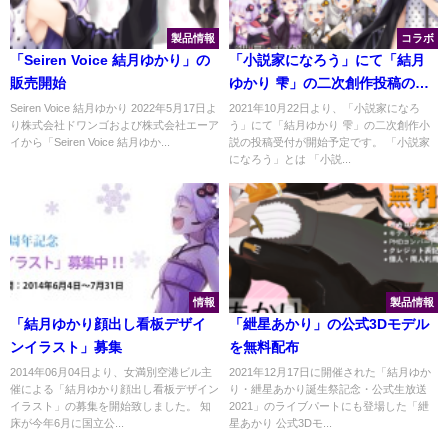
製品情報
コラボ
「Seiren Voice 結月ゆかり」の
「小説家になろう」にて「結月
販売開始
ゆかり 雫」の二次創作投稿の受
付開始
Seiren Voice 結月ゆかり 2022年5月17日よ
2021年10月22日より、「小説家になろ
り株式会社ドワンゴおよび株式会社エーア
う」にて「結月ゆかり 雫」の二次創作小
イから「Seiren Voice 結月ゆか...
説の投稿受付が開始予定です。 「小説家
になろう」とは 「小説...
情報
製品情報
「結月ゆかり顔出し看板デザイ
「紲星あかり」の公式3Dモデル
ンイラスト」募集
を無料配布
2014年06月04日より、女満別空港ビル主
2021年12月17日に開催された「結月ゆか
催による「結月ゆかり顔出し看板デザイン
り・紲星あかり誕生祭記念・公式生放送
イラスト」の募集を開始致しました。 知
2021」のライブパートにも登場した「紲
床が今年6月に国立公...
星あかり 公式3Dモ...