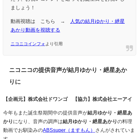
ましょう！
動画視聴は こちら →
人気の結月ゆかり・紲星
あかり動画を視聴する
ニコニコインフォ
より引用
ニコニコの提供音声が結月ゆかり・紲星あか
りに
【企画元】株式会社ドワンゴ
【協力】株式会社エーアイ
今年もまた誕生祭期間中の提供音声が
結月ゆかり・紲星あ
かり
になり、音声の調声は
結月ゆかり・紲星あかり
の料理
動画でお馴染みの
ABSsuper（ますもん）
さんがされていま
す。