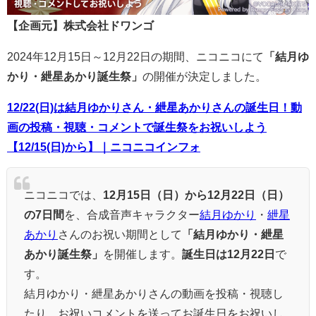
【企画元】株式会社ドワンゴ
2024年12月15日～12月22日の期間、ニコニコにて
「結月ゆ
かり・紲星あかり誕生祭」
の開催が決定しました。
12/22(日)は結月ゆかりさん・紲星あかりさんの誕生日！動
画の投稿・視聴・コメントで誕生祭をお祝いしよう
【12/15(日)から】｜ニコニコインフォ
ニコニコでは、
12月15日（日）から12月22日（日）
の7日間
を、合成音声キャラクター
結月ゆかり
・
紲星
あかり
さんのお祝い期間として
「結月ゆかり・紲星
あかり誕生祭」
を開催します。
誕生日は12月22日
で
す。
結月ゆかり・紲星あかりさんの動画を投稿・視聴し
たり、お祝いコメントを送ってお誕生日をお祝いし