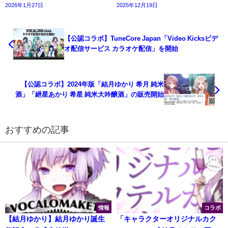
2026年1月27日
2025年12月19日
【公認コラボ】TuneCore Japan「Video Kicksビデ
オ配信サービス カラオケ配信」を開始
【公認コラボ】2024年版「結月ゆかり 希月 純米
酒」「紲星あかり 希星 純米大吟醸酒」の販売開始
おすすめの記事
情報
コラボ
【結月ゆかり】結月ゆかり誕生
「キャラクターオリジナルカク