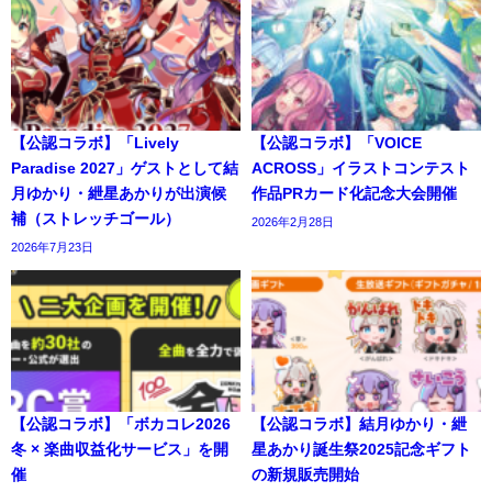
【公認コラボ】「Lively
【公認コラボ】「VOICE
Paradise 2027」ゲストとして結
ACROSS」イラストコンテスト
月ゆかり・紲星あかりが出演候
作品PRカード化記念大会開催
補（ストレッチゴール）
2026年2月28日
2026年7月23日
【公認コラボ】「ボカコレ2026
【公認コラボ】結月ゆかり・紲
冬 × 楽曲収益化サービス」を開
星あかり誕生祭2025記念ギフト
催
の新規販売開始