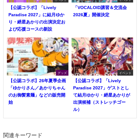
【公認コラボ】「Lively
「VOCALOID講習＆交流会
Paradise 2027」に結月ゆか
2026夏」開催決定
り・紲星あかりの出演決定お
よび応援コースの新設
グッズ
イベント
【公認コラボ】26年夏季企画
【公認コラボ】「Lively
「ゆかりさん／あかりちゃん
Paradise 2027」ゲストとし
のお御髪素麺」などの販売開
て結月ゆかり・紲星あかりが
始
出演候補（ストレッチゴー
ル）
関連キーワード