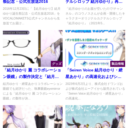
祭記念・公式生放送2016
テルシロップ 結月ゆかり」再販
決定
2016年12月23日に「【結月ゆかり】結月
「結月ゆかりのお腹が空いたので!チャン
ゆかり誕生祭記念・公式生放送2016」を
ネル」のコウノスさんが企画・開発したキ
VOCALOMAKETS公式チャンネルから生
ャラクターオリジナルカクテルシロップ
放送でお届け...
『結月ゆかり』（2021年5...
グッズ
製品情報
「結月ゆかり 麗 コラボレーショ
「Seiren Voice 結月ゆかり・紲
ン眼鏡」の製作決定と「結月ゆ
星あかり」の高速化およびシス
かり 純・凛 コラボレーション眼
テム要件が緩和されたv2音声ラ
結月ゆかり・紲星あかりコラボレーション
2023年6月2日より、株式会社ドワンゴお
眼鏡でも好評だった、執事眼鏡eyemirror
よび株式会社エーアイから販売されている
鏡」の再販開始
イブラリの販売が決定
による「結月ゆかり 麗 コラボレーション
「Seiren Voice 結月ゆかり・紲星あかり」
眼鏡」の製作が決...
の高速化...