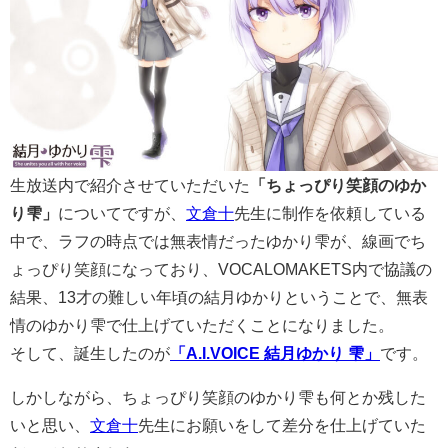
生放送内で紹介させていただいた
「ちょっぴり笑顔のゆか
り雫」
についてですが、
文倉十
先生に制作を依頼している
中で、ラフの時点では無表情だったゆかり雫が、線画でち
ょっぴり笑顔になっており、VOCALOMAKETS内で協議の
結果、13才の難しい年頃の結月ゆかりということで、無表
情のゆかり雫で仕上げていただくことになりました。
そして、誕生したのが
「A.I.VOICE 結月ゆかり 雫」
です。
しかしながら、ちょっぴり笑顔のゆかり雫も何とか残した
いと思い、
文倉十
先生にお願いをして差分を仕上げていた