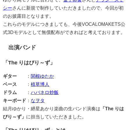
シー
さんに新規で制作していただきましたので、今回が初
のお披露目となります。
これらのモデルにつきましても、今後VOCALOMAKETS公
式3Dモデルとして無償配布ができればと考えております。
出演バンド
「The りはびり～ず」
ギター
：
関根ゆたか
ベース
：
植草博人
ドラム
：
ハバネロ炒飯
キーボード
：
なヲタ
結月ゆかり・紲星あかり楽曲の生バンド演奏は
「The りは
びり～ず」
に担当していただきました。