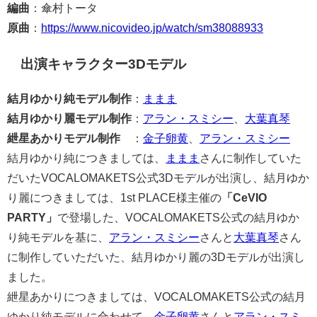
編曲
：傘村トータ
原曲
：
https://www.nicovideo.jp/watch/sm38088933
出演キャラクター3Dモデル
結月ゆかり純モデル制作
：
ままま
結月ゆかり麗モデル制作
：
アラン・スミシー
、
大葉真琴
紲星あかりモデル制作
：
金子卵黄
、
アラン・スミシー
結月ゆかり純につきましては、
ままま
さんに制作していた
だいたVOCALOMAKETS公式3Dモデルが出演し、結月ゆか
り麗につきましては、1st PLACE様主催の
「CeVIO
PARTY」
で登場した、VOCALOMAKETS公式の結月ゆか
り純モデルを基に、
アラン・スミシー
さんと
大葉真琴
さん
に制作していただいた、結月ゆかり麗の3Dモデルが出演し
ました。
紲星あかりにつきましては、VOCALOMAKETS公式の結月
ゆかり純モデルに合わせて、
金子卵黄
さんと
アラン・スミ