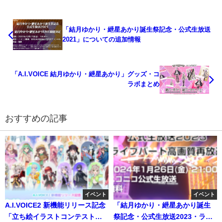
「結月ゆかり・紲星あかり誕生祭記念・公式生放送
2021」についての追加情報
「A.I.VOICE 結月ゆかり・紲星あかり」グッズ・コ
ラボまとめ
おすすめの記事
イベント
イベント
A.I.VOICE2 新機能リリース記念
「結月ゆかり・紲星あかり誕生
「立ち絵イラストコンテスト
祭記念・公式生放送2023・ライ