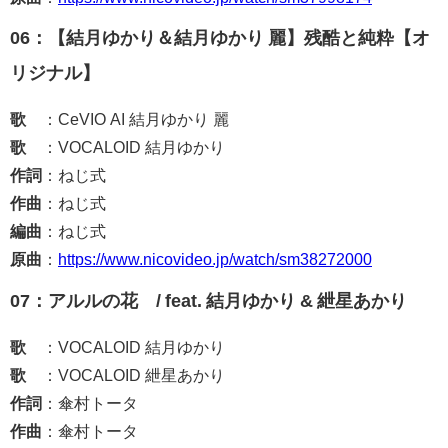
06：【結月ゆかり＆結月ゆかり 麗】残酷と純粋【オ
リジナル】
歌
：CeVIO AI 結月ゆかり 麗
歌
：VOCALOID 結月ゆかり
作詞
：ねじ式
作曲
：ねじ式
編曲
：ねじ式
原曲
：
https://www.nicovideo.jp/watch/sm38272000
07：アルルの花 / feat. 結月ゆかり & 紲星あかり
歌
：VOCALOID 結月ゆかり
歌
：VOCALOID 紲星あかり
作詞
：傘村トータ
作曲
：傘村トータ