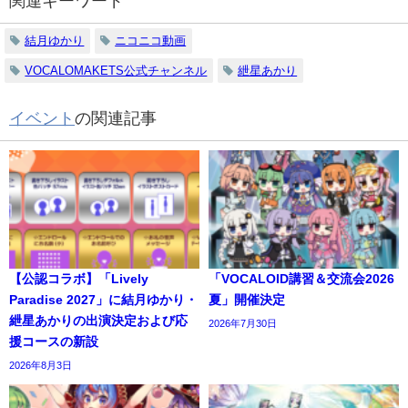
関連キーワード
結月ゆかり
ニコニコ動画
VOCALOMAKETS公式チャンネル
紲星あかり
イベント
の関連記事
【公認コラボ】「Lively
「VOCALOID講習＆交流会2026
Paradise 2027」に結月ゆかり・
夏」開催決定
紲星あかりの出演決定および応
2026年7月30日
援コースの新設
2026年8月3日