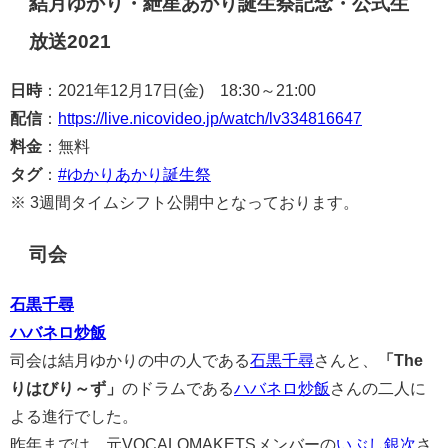
結月ゆかり・紲星あかり誕生祭記念・公式生
放送2021
日時
：2021年12月17日(金) 18:30～21:00
配信
：
https://live.nicovideo.jp/watch/lv334816647
料金
：無料
タグ
：
#ゆかりあかり誕生祭
※ 3週間タイムシフト公開中となっております。
司会
石黒千尋
ハバネロ炒飯
司会は結月ゆかりの中の人である
石黒千尋
さんと、
「The
りはびり～ず」
のドラムである
ハバネロ炒飯
さんの二人に
よる進行でした。
昨年までは、元VOCALOMAKETSメンバーの
いぶし銀次
さ