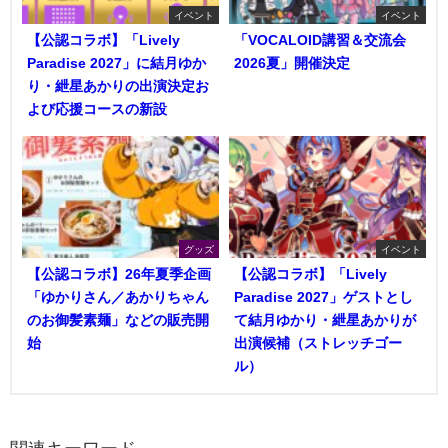
イベント
イベント
【公認コラボ】「Lively
「VOCALOID講習＆交流会
Paradise 2027」に結月ゆか
2026夏」開催決定
り・紲星あかりの出演決定お
よび応援コースの新設
グッズ
イベント
【公認コラボ】26年夏季企画
【公認コラボ】「Lively
「ゆかりさん／あかりちゃん
Paradise 2027」ゲストとし
のお御髪素麺」などの販売開
て結月ゆかり・紲星あかりが
始
出演候補（ストレッチゴー
ル）