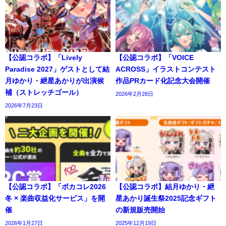
【公認コラボ】「Lively
【公認コラボ】「VOICE
Paradise 2027」ゲストとして結
ACROSS」イラストコンテスト
月ゆかり・紲星あかりが出演候
作品PRカード化記念大会開催
補（ストレッチゴール）
2026年2月28日
2026年7月23日
【公認コラボ】「ボカコレ2026
【公認コラボ】結月ゆかり・紲
冬 × 楽曲収益化サービス」を開
星あかり誕生祭2025記念ギフト
催
の新規販売開始
2026年1月27日
2025年12月19日