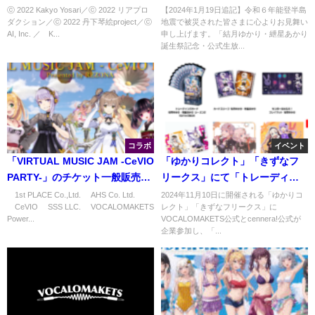
2025」開催
ブパート高画質再放送」ニコニ
ⓒ 2022 Kakyo Yosari／ⓒ 2022 リアプロ
【2024年1月19日追記】令和６年能登半島
ダクション／ⓒ 2022 丹下琴絵project／ⓒ
地震で被災された皆さまに心よりお見舞い
コ公式にて無料生放送決定
AI, Inc. ／©K...
申し上げます。「結月ゆかり・紲星あかり
【1/19追記】
誕生祭記念・公式生放...
コラボ
イベント
「VIRTUAL MUSIC JAM -CeVIO
「ゆかりコレクト」「きずなフ
PARTY-」のチケット一般販売開
リークス」にて「トレーディン
始
グカード 結月ゆかり・紲星あか
©1st PLACE Co.,Ltd. ©AHS Co. Ltd.
2024年11月10日に開催される「ゆかりコ
©CeVIO ©SSS LLC. ©VOCALOMAKETS
レクト」「きずなフリークス」に
り シーズン2」など販売
Power...
VOCALOMAKETS公式とcennera!公式が
企業参加し、「...