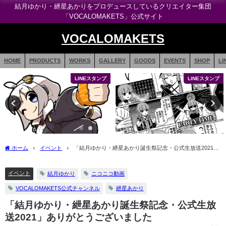
結月ゆかり・紲星あかりをプロデュースしているクリエイター集団
「VOCALOMAKETS」公式サイト
VOCALOMAKETS
HOME
PRODUCTS
WORKS
GALLERY
GOODS
EVENTS
SHOP
LI
LINEスタンプ
LINEスタンプ
ホーム
イベント
「結月ゆかり・紲星あかり誕生祭記念・公式生放送2021」
ありがとうございました
イベント
結月ゆかり
ニコニコ動画
VOCALOMAKETS公式チャンネル
紲星あかり
「結月ゆかり・紲星あかり誕生祭記念・公式生放
送2021」ありがとうございました