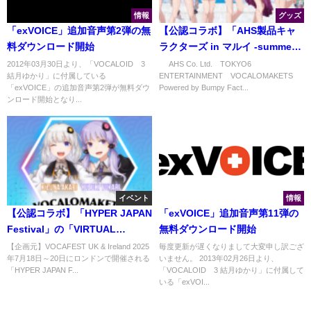
情報
グッズ
「exVOICE」追加音声第2弾の無
【公認コラボ】「AHS製品キャ
料ダウンロード開始
ラクターズ in マルイ -summer
vacation-」のオリジナルグッズ
2012年03月30日より、「VOCALOID™3
© AHS Co. Ltd.©TOKYO6
結月ゆかり」に付属している
ENTERTAINMENT©VOCALOMAKETS
販売開始
「exVOICE」の追加音声第2弾が無料ダウ
Powered by Bumpy Fact...
ンロード開始となり...
イベント
情報
【公認コラボ】「HYPER JAPAN
「exVOICE」追加音声第11弾の
Festival」の「VIRTUAL
無料ダウンロード開始
Theatre」に結月ゆかり・紲星あ
【企画元】VOCAFEST UK & Ireland 2025
毎度更新が遅くなりまして大変申し訳ござ
年7月18日～20日にロンドンで開催される
いません。 2013年02月26日より、
かりの出演が決定
「HYPER JAPAN F...
「VOCALOID™3 結月ゆかり」に付属して
いる「exVOI...