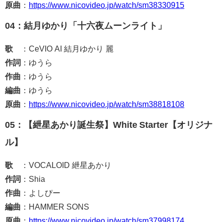
原曲
：
https://www.nicovideo.jp/watch/sm38330915
04：結月ゆかり「十六夜ムーンライト」
歌
：CeVIO AI 結月ゆかり 麗
作詞
：ゆうら
作曲
：ゆうら
編曲
：ゆうら
原曲
：
https://www.nicovideo.jp/watch/sm38818108
05：【紲星あかり誕生祭】White Starter【オリジナ
ル】
歌
：VOCALOID 紲星あかり
作詞
：Shia
作曲
：よしぴー
編曲
：HAMMER SONS
原曲
：
https://www.nicovideo.jp/watch/sm37998174