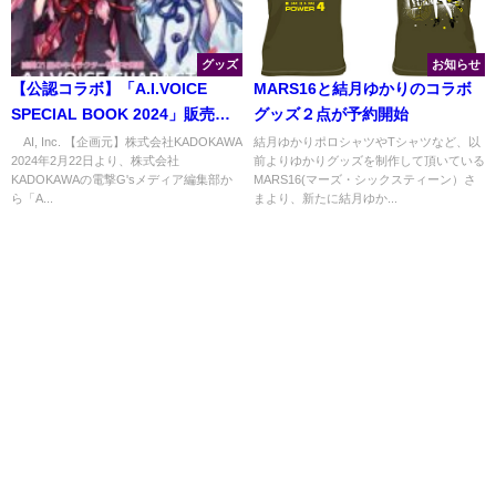
グッズ
お知らせ
【公認コラボ】「A.I.VOICE
MARS16と結月ゆかりのコラボ
SPECIAL BOOK 2024」販売決
グッズ２点が予約開始
定
©AI, Inc. 【企画元】株式会社KADOKAWA
結月ゆかりポロシャツやTシャツなど、以
2024年2月22日より、株式会社
前よりゆかりグッズを制作して頂いている
KADOKAWAの電撃G'sメディア編集部か
MARS16(マーズ・シックスティーン）さ
ら「A...
まより、新たに結月ゆか...