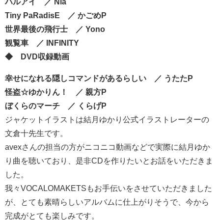
ハルアイ
／
Nia
Tiny PaRadisE
／
かごめP
世界最後の飛行士
／
Yono
観覧車
／
INFINITY∞
◆ DVD収録動画
幸せになれる隠しコマンドがあるらしい
／
うたたP
怪盗☆ゆかりん！
／
親方P
ぼくらのマーチ
／
くらげP
ジャケットイラストは結月ゆかり公式イラストレーターの
文倉十先生です。
avexさんの担当の方がニコニコ動画などで実際に結月ゆか
り曲を聴いており、是非CDを作りたいとお話をいただきま
した。
我々VOCALOMAKETSもお手伝いをさせていただきました
が、とても素晴らしいアルバムに仕上がりそうで、今から
完成がとても楽しみです。