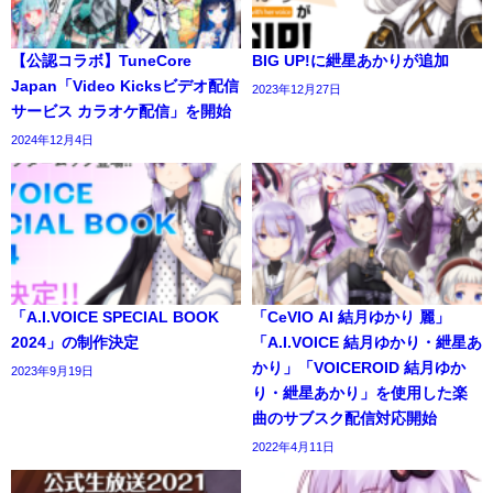
【公認コラボ】TuneCore
BIG UP!に紲星あかりが追加
Japan「Video Kicksビデオ配信
2023年12月27日
サービス カラオケ配信」を開始
2024年12月4日
「A.I.VOICE SPECIAL BOOK
「CeVIO AI 結月ゆかり 麗」
2024」の制作決定
「A.I.VOICE 結月ゆかり・紲星あ
かり」「VOICEROID 結月ゆか
2023年9月19日
り・紲星あかり」を使用した楽
曲のサブスク配信対応開始
2022年4月11日