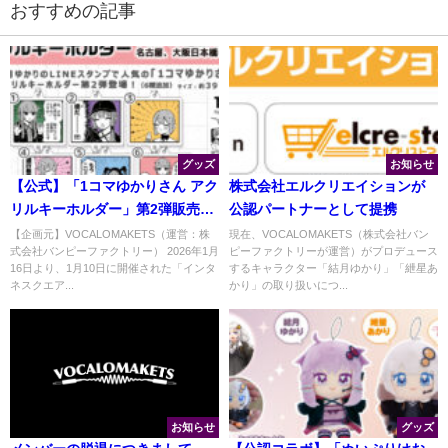
おすすめの記事
グッズ
お知らせ
【公式】「1コマゆかりさん アク
株式会社エルクリエイションが
リルキーホルダー」第2弾販売開
公認パートナーとして提携
始
【企画元】VOCALOMAKETS（運営：株
現在、VOCALOMAKETS（株式会社バン
式会社バンピーファクトリー） 2026年1月
ピーファクトリーが運営）がプロデュース
16日より、1月10日に開催された「インタ
するキャラクター「結月ゆかり」「紲星あ
ネスクエア...
かり」の取り扱いにつ...
お知らせ
グッズ