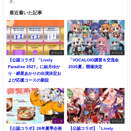
す。
最近書いた記事
イベント
イベント
【公認コラボ】「Lively
「VOCALOID講習＆交流会
Paradise 2027」に結月ゆか
2026夏」開催決定
り・紲星あかりの出演決定お
よび応援コースの新設
グッズ
イベント
【公認コラボ】26年夏季企画
【公認コラボ】「Lively