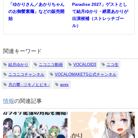
「ゆかりさん／あかりちゃん
Paradise 2027」ゲストとし
のお御髪素麺」などの販売開
て結月ゆかり・紲星あかりが
始
出演候補（ストレッチゴー
ル）
関連キーワード
結月ゆかり
ニコニコ動画
VOCALOID3
ニコ生
ニコニコチャンネル
VOCALOMAKETS公式チャンネル
月の響 - ツキノヒビキ -
avex
情報
の関連記事