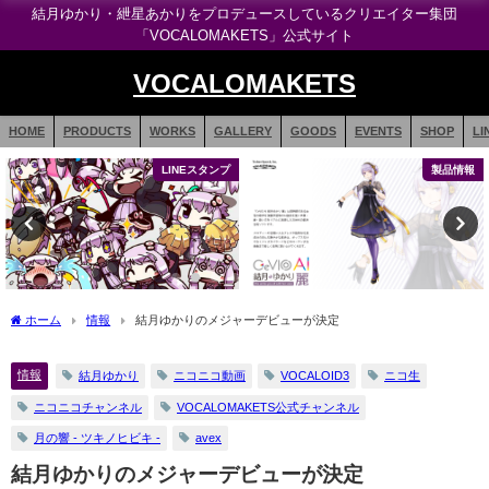
結月ゆかり・紲星あかりをプロデュースしているクリエイター集団
「VOCALOMAKETS」公式サイト
VOCALOMAKETS
HOME
PRODUCTS
WORKS
GALLERY
GOODS
EVENTS
SHOP
LI
LINEスタンプ
製品情報
ホーム
情報
結月ゆかりのメジャーデビューが決定
情報
結月ゆかり
ニコニコ動画
VOCALOID3
ニコ生
ニコニコチャンネル
VOCALOMAKETS公式チャンネル
月の響 - ツキノヒビキ -
avex
結月ゆかりのメジャーデビューが決定