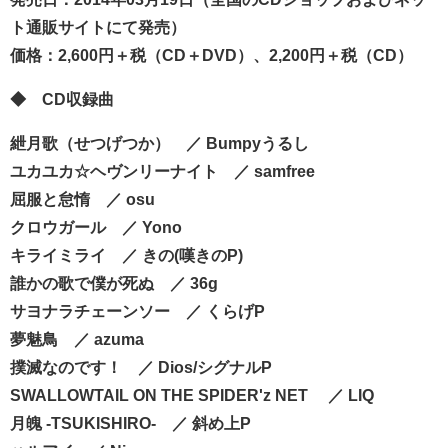
ト通販サイトにて発売）
価格：2,600円＋税（CD＋DVD）、2,200円＋税（CD）
◆ CD収録曲
紲月歌（せつげつか） ／ Bumpyうるし
ユカユカ☆ヘヴンリーナイト
／
samfree
屈服と怠惰
／
osu
クロウガール
／
Yono
キライミライ
／
きの(嘆きのP)
誰かの歌で僕が死ぬ
／
36g
サヨナラチェーンソー
／
くらげP
夢魅鳥
／
azuma
撲滅なのです！
／
Dios/シグナルP
SWALLOWTAIL ON THE SPIDER'z NET
／
LIQ
月魄 -TSUKISHIRO-
／
斜め上P