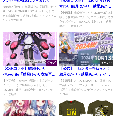
メンバーの脱退につきまして
【公認コラボ】「ぬいぷりけお
すわり 結月ゆかり・紲星あか
2010年8月から11年間以上の長期間にわた
り、VOCALOMAKETSのメンバーとして
り」再登場決定
【企画元】株式会社フクヤ 2026年2月上旬
デモ曲制作から記事の投稿、イベント・コ
頃から株式会社フクヤとのコラボによるプ
ンテンツの企画...
ライズグッズ「ぬいぷりけおすわり 結月
ゆかり・紲星あかり」...
グッズ
イベント
【公認コラボ】結月ゆかり
【公式】「センターをねらえ！
×Favorite「結月ゆかり衣装再現
結月ゆかり・紲星あかり」イラ
マウンテンジャケット」予約開
スト公開
【企画元】Favorite（運営：株式会社フェ
【企画元】VOCALOMAKETS（運営：株
イバリット） 2026年2月26日より、
式会社バンピーファクトリー）、cennera!
始【3/2制作決定】
Favorite（運営：株式会社フェイバリッ
（運営：株式会社バンピーファクトリー）
ト）と結月...
2024年...