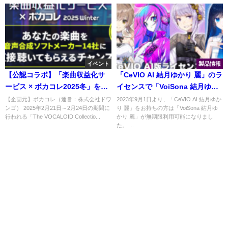
イベント
製品情報
【公認コラボ】「楽曲収益化サ
「CeVIO AI 結月ゆかり 麗」のラ
ービス × ボカコレ2025冬」を開
イセンスで「VoiSona 結月ゆか
催
り 麗」が無期限利用可能に
【企画元】ボカコレ（運営：株式会社ドワ
2023年9月1日より、「CeVIO AI 結月ゆか
ンゴ） 2025年2月21日～2月24日の期間に
り 麗」をお持ちの方は「VoiSona 結月ゆ
行われる「The VOCALOID Collectio...
かり 麗」が無期限利用可能になりまし
た。 ...