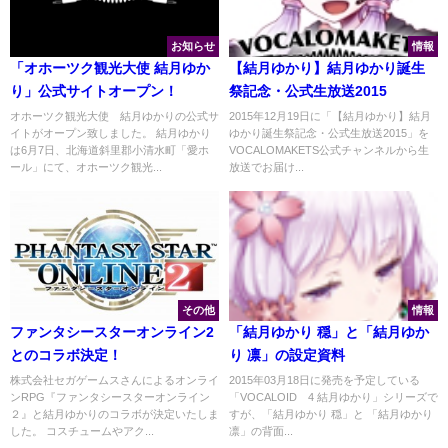
お知らせ
情報
「オホーツク観光大使 結月ゆか
【結月ゆかり】結月ゆかり誕生
り」公式サイトオープン！
祭記念・公式生放送2015
オホーツク観光大使 結月ゆかりの公式サ
2015年12月19日に「【結月ゆかり】結月
イトがオープン致しました。 結月ゆかり
ゆかり誕生祭記念・公式生放送2015」を
は6月7日、北海道斜里郡小清水町「愛ホ
VOCALOMAKETS公式チャンネルから生
ール」にて、オホーツク観光...
放送でお届け...
その他
情報
ファンタシースターオンライン2
「結月ゆかり 穏」と「結月ゆか
とのコラボ決定！
り 凛」の設定資料
株式会社セガゲームスさんによるオンライ
2015年03月18日に発売を予定している
ンRPG『ファンタシースターオンライン
「VOCALOID™4 結月ゆかり」シリーズで
２』と結月ゆかりのコラボが決定いたしま
すが、「結月ゆかり 穏」と 「結月ゆかり
した。 コスチュームやアク...
凛」の背面...