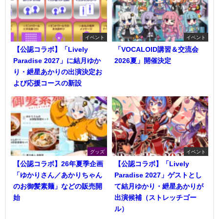
イベント
イベント
【公認コラボ】「Lively
「VOCALOID講習＆交流会
Paradise 2027」に結月ゆか
2026夏」開催決定
り・紲星あかりの出演決定お
よび応援コースの新設
グッズ
イベント
【公認コラボ】26年夏季企画
【公認コラボ】「Lively
「ゆかりさん／あかりちゃん
Paradise 2027」ゲストとし
のお御髪素麺」などの販売開
て結月ゆかり・紲星あかりが
始
出演候補（ストレッチゴー
ル）