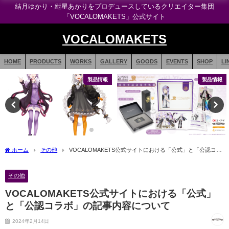
結月ゆかり・紲星あかりをプロデュースしているクリエイター集団
「VOCALOMAKETS」公式サイト
VOCALOMAKETS
HOME
PRODUCTS
WORKS
GALLERY
GOODS
EVENTS
SHOP
LI
製品情報
製品情報
ホーム
その他
VOCALOMAKETS公式サイトにおける「公式」と「公認コラ
ボ」の記事内容について
その他
VOCALOMAKETS公式サイトにおける「公式」
と「公認コラボ」の記事内容について
2024年2月14日