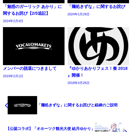
「魅惑のガーリック あかり」に
「麺処きずな」に関するお詫び
関するお詫び【2/5追記】
2024年1月29日
2024年2月4日
メンバーの脱退につきまして
『ゆかりあかりフェス！奏 2018
』開催！
2019年2月1日
2018年4月26日
「麺処きずな」に関するお詫びと経緯のご説明
【公認コラボ】「オホーツク観光大使 結月ゆかり」