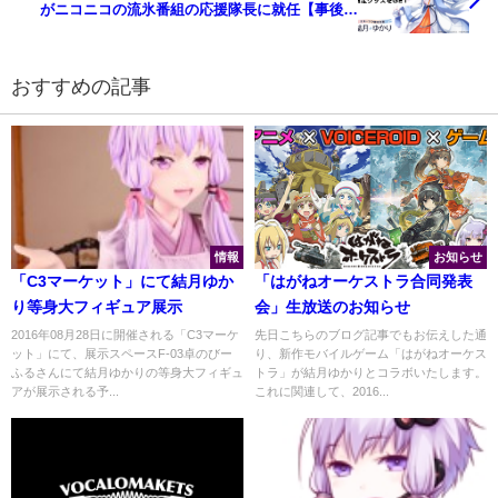
がニコニコの流氷番組の応援隊長に就任【事後報
告】
おすすめの記事
情報
お知らせ
「C3マーケット」にて結月ゆか
「はがねオーケストラ合同発表
り等身大フィギュア展示
会」生放送のお知らせ
2016年08月28日に開催される「C3マーケ
先日こちらのブログ記事でもお伝えした通
ット」にて、展示スペースF-03卓のびー
り、新作モバイルゲーム「はがねオーケス
ふるさんにて結月ゆかりの等身大フィギュ
トラ」が結月ゆかりとコラボいたします。
アが展示される予...
これに関連して、2016...