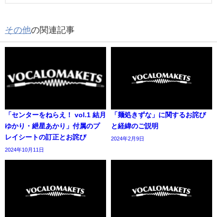
その他
の関連記事
「センターをねらえ！ vol.1 結月
「麺処きずな」に関するお詫び
ゆかり・紲星あかり」付属のプ
と経緯のご説明
レイシートの訂正とお詫び
2024年2月9日
2024年10月11日